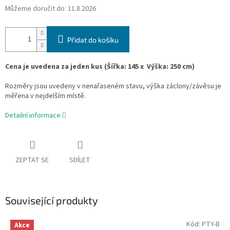
Můžeme doručit do:
11.8.2026
Přidat do košíku
Cena je uvedena za jeden kus
(
Šířka:
145 x
Výška
:
250 cm)
Rozměry jsou uvedeny v nenařaseném stavu, výška záclony/závěsu je
měřena v nejdelším místě.
Detailní informace
ZEPTAT SE
SDÍLET
Související produkty
Kód:
PTY-B
Akce