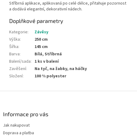
Stříbrná aplikace, aplikovaná po celé délce, přitahuje pozornost
a dodává elegantní, dekorativní nádech.
Doplňkové parametry
Kategorie
:
Závěsy
Výška
:
250 cm
Šířka
:
145 cm
Barva
:
Bílá, Stříbrná
Balení/sada
:
1 ks v balení
Zavěšení
:
Na tyč, na žabky, na háčky
Složení
:
100 % polyester
Z
á
p
a
Informace pro vás
t
Jak nakupovat
í
Doprava a platba