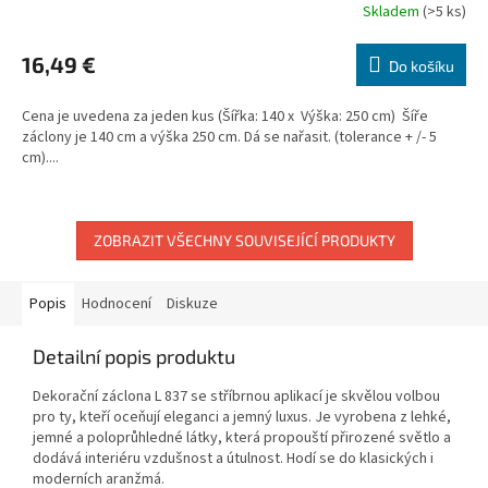
Skladem
(>5 ks)
16,49 €
Do košíku
Cena je uvedena za jeden kus (Šířka: 140 x Výška: 250 cm) Šíře
záclony je 140 cm a výška 250 cm. Dá se nařasit. (tolerance + /- 5
cm)....
ZOBRAZIT VŠECHNY SOUVISEJÍCÍ PRODUKTY
Popis
Hodnocení
Diskuze
Detailní popis produktu
Dekorační z
áclona
L 837 se stříbrnou aplikací je skvělou volbou
pro ty, kteří oceňují eleganci a jemný luxus. Je vyrobena z lehké,
jemné a poloprůhledné látky, která propouští přirozené světlo a
dodává interiéru vzdušnost a útulnost. Hodí se do klasických i
moderních aranžmá.