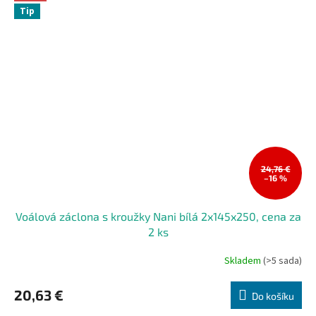
Tip
24,76 €
–16 %
Voálová záclona s kroužky Nani bílá 2x145x250, cena za
2 ks
Skladem
(>5 sada)
20,63 €
Do košíku