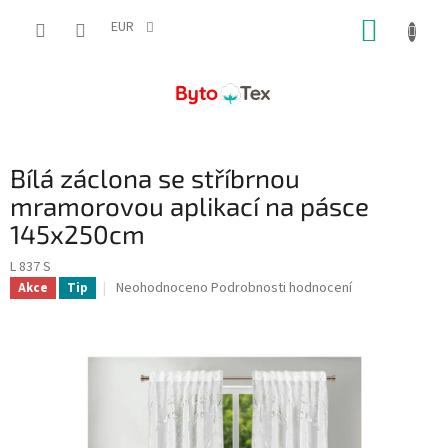
Přejít
NÁKUP
na
EUR
obsah
KOŠÍK
Bílá záclona se stříbrnou
mramorovou aplikací na pásce
145x250cm
L 837 S
Průměrné
Neohodnoceno
Podrobnosti hodnocení
Akce
Tip
hodnocení
produktu
je
0,0
z
5
hvězdiček.