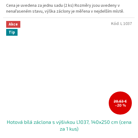
Cena je uvedena za jednu sadu (2 ks) Rozměry jsou uvedeny v
nenařaseném stavu, výška záclony je měřena v nejdelším místě.
Kód:
L 1037
Akce
Tip
20,63 €
–20 %
Hotová bílá záclona s výšivkou L1037, 140x250 cm (cena
za 1 kus)