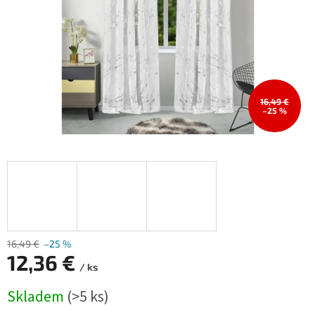
16,49 €
–25 %
16,49 €
–25 %
12,36 €
/ ks
Měrná
Skladem
(>5 ks)
cena: