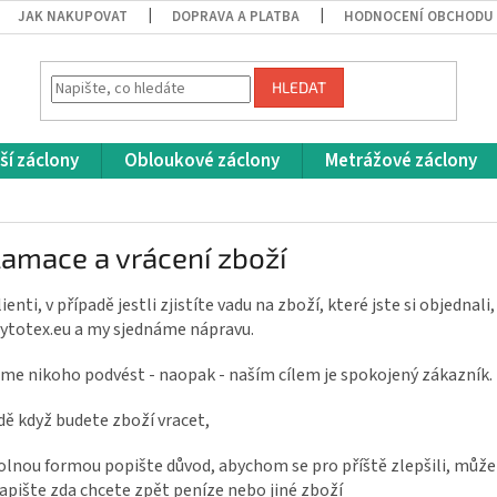
JAK NAKUPOVAT
DOPRAVA A PLATBA
HODNOCENÍ OBCHODU
HLEDAT
ší záclony
Obloukové záclony
Metrážové záclony
amace a vrácení zboží
lienti, v případě jestli zjistíte vadu na zboží, které jste si objedna
ytotex.eu a my sjednáme nápravu.
me nikoho podvést - naopak - naším cílem je spokojený zákazník.
dě když budete zboží vracet,
olnou formou popište důvod, abychom se pro příště zlepšili, můžet
apište zda chcete zpět peníze nebo jiné zboží