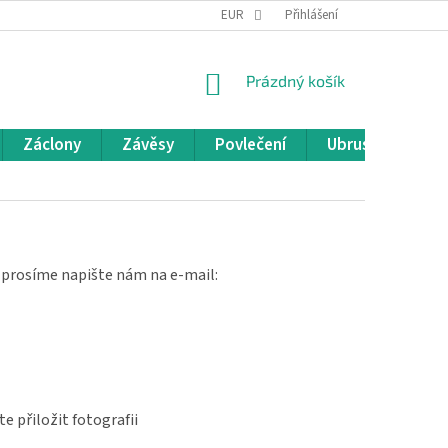
REKLAMACE A VRÁCENÍ ZBOŽÍ
EUR
OBCHODNÍ PODMÍNKY
Přihlášení
POD
NÁKUPNÍ
Prázdný košík
KOŠÍK
Záclony
Závěsy
Povlečení
Ubrusy
Pře
li, prosíme napište nám na e-mail:
e přiložit fotografii