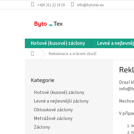
Přejít
+420 211 22 19 19
info@bytotex.eu
na
obsah
Hotové (kusové) záclony
Levné a nejlevněj
Domů
Reklamace a vrácení zboží
P
Rekl
o
Přeskočit
s
Kategorie
kategorie
Drazí k
t
info@b
r
Hotové (kusové) záclony
a
Nechce
Levné a nejlevnější záclony
n
n
Obloukové záclony
V přípa
í
Metrážové záclony
p
v
Záclony
a
n