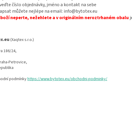
veďte číslo objednávky, jméno a kontakt na sebe
apsat můžete nejlépe na email: info@bytotex.eu
zboží
neperte, nežehlete a v originálním neroztrhaném obalu
j
x.eu
(Xaqtex s.r.o.)
va 186/24,
raha-Petrovice,
epublika
hodní podmínky
https://www.bytotex.eu/obchodni-podminky/