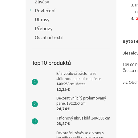
n
Závěsy
u
e
Povlečení
n
l
Ubrusy
Přehozy
Ostatní textil
BytoTe
Dieselo
Top 10 produktů
109 00 P
Česká r
Bílá voálová záclona se
stříbrnou aplikací na pásce
viz Obc
140x250cm Matea
12,35 €
Dekorativní bílý prolamovaný
panel 120x250 cm
24,74 €
Teflonový ubrus bílá 140x300 cm
28,87 €
Dekorační závěs se zirkony s