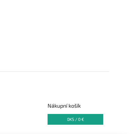
Nákupní košík
0
KS /
0 €