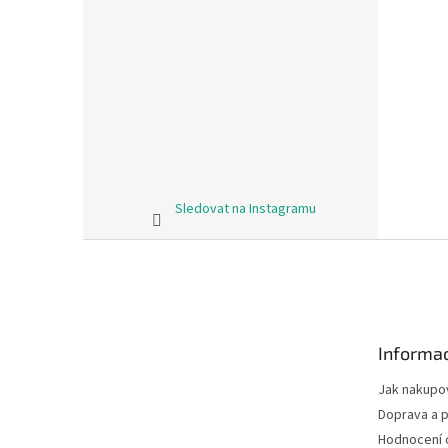
Sledovat na Instagramu
Z
á
p
a
t
Informac
í
Jak nakupo
Doprava a p
Hodnocení