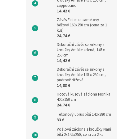
kroužky Amálie 145 x 250 cm,
cappuccino
14,42 €
Závěs Federica sametový
béžový 160x250 cm (cena za 1
kus)
24,74 €
Dekorační závěs se zirkony s
kroužky Amálie zelená, 145 x
250 cm
14,42 €
Dekorační závěs se zirkony s
kroužky Amálie 145 x 250 cm,
pudrově růžová
14,83 €
Hotová kusová záclona Monika
400x150 cm
24,74 €
Teflonový ubrus bílá 140x280 cm
33 €
Voálová záclona s kroužky Nani
bílá 2x145x250, cena za 2 ks