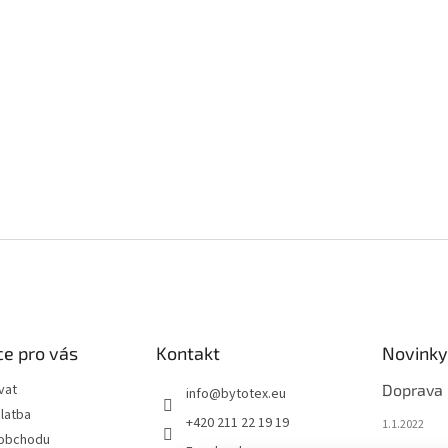
e pro vás
Kontakt
Novinky
vat
Doprava
info
@
bytotex.eu
latba
+420 211 22 19 19
1.1.2022
 obchodu