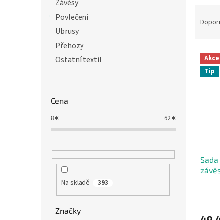
n
Závěsy
Ř
e
Povlečení
a
Dopor
l
Ubrusy
z
e
Přehozy
V
n
Akce
Ostatní textil
ý
í
Tip
p
p
i
r
s
o
Cena
p
d
r
u
8
€
62
€
o
k
d
t
u
ů
Sada
k
závě
t
ů
Na skladě
393
Značky
49,