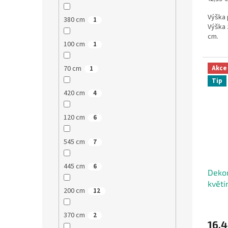
cena:
Výška 
380 cm
1
Výška 
cm.
100 cm
1
Akce
70 cm
1
Tip
420 cm
4
120 cm
6
545 cm
7
445 cm
6
Dekor
květi
200 cm
12
370 cm
2
16,