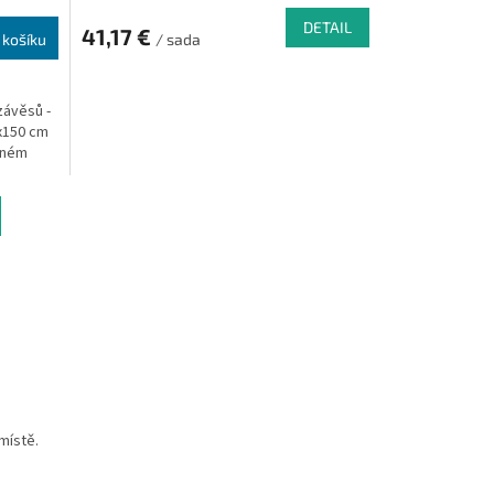
DETAIL
41,17 €
 košíku
/ sada
závěsů -
x150 cm
eném
místě.