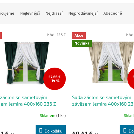
učujeme
Nejlevnější
Nejdražší
Nejprodávanější
Abecedně
Kód:
236 Z
Kód
Akce
Novinka
57,66 €
–14 %
 záclon se sametovým
Sada záclon se sametovým
sem Jemira 400x160 236 Z
závěsem Jemira 400x160 23
Skladem
(1 ks)
Skla
Do košíku
Do
41 €
49,41 €