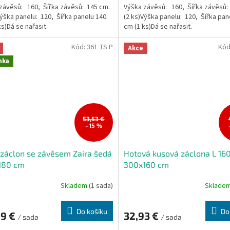
závěsů: 160, Šířka závěsů: 145 cm.
Výška závěsů: 160, Šířka závěsů:
Výška panelu: 120, Šířka panelu 140
(2 ks)Výška panelu: 120, Šířka pan
ks)Dá se nařasit.
cm (1 ks)Dá se nařasit.
Kód:
361 TS P
Kód
Akce
nka
53,53 €
–15 %
záclon se závěsem Zaira šedá
Hotová kusová záclona L 16
180 cm
300x160 cm
Skladem
(1 sada)
Sklade
Do košíku
Do
29 €
32,93 €
/ sada
/ sada