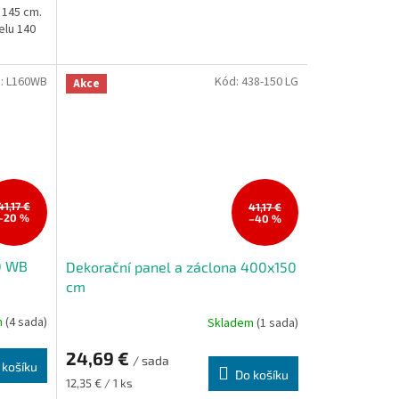
 145 cm.
elu 140
:
L160WB
Kód:
438-150 LG
Akce
41,17 €
41,17 €
–20 %
–40 %
0 WB
Dekorační panel a záclona 400x150
cm
m
(4 sada)
Skladem
(1 sada)
24,69 €
/ sada
 košíku
Do košíku
Měrná
12,35 € / 1 ks
cena: