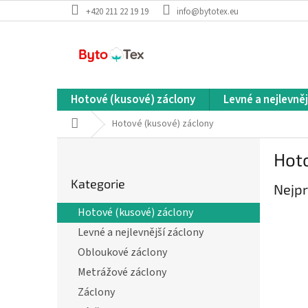
Přejít
+420 211 22 19 19
info@bytotex.eu
na
obsah
Hotové (kusové) záclony
Levné a nejlevněj
Domů
Hotové (kusové) záclony
P
Hot
o
Přeskočit
s
Kategorie
kategorie
Nejpr
t
r
Hotové (kusové) záclony
a
Levné a nejlevnější záclony
n
n
Obloukové záclony
í
Metrážové záclony
p
Záclony
a