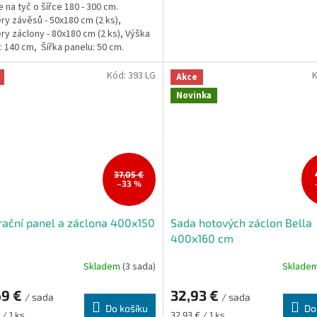
e na tyč o šířce 180 - 300 cm.
y závěsů - 50x180 cm (2 ks),
y záclony - 80x180 cm (2 ks), Výška
: 140 cm, Šířka panelu: 50 cm.
y jsou uvedeny...
Kód:
393 LG
Akce
Novinka
37,05 €
–33 %
ační panel a záclona 400x150
Sada hotových záclon Bella
400x160 cm
Skladem
(3 sada)
Sklade
69 €
32,93 €
/ sada
/ sada
Do košíku
Do
Měrná
 / 1 ks
32,93 € / 1 ks