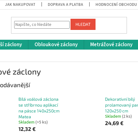
JAK NAKUPOVAT
DOPRAVA A PLATBA
HODNOCENÍ OBCHODU
HLEDAT
ší záclony
Obloukové záclony
Metrážové záclony
ové záclony
odávanější
Bílá voálová záclona
Dekorativní bílý
se stříbrnou aplikací
prolamovaný pa
na pásce 140x250cm
120x250 cm
Skladem
(2 ks)
Matea
Skladem
(>5 ks)
24,69 €
12,32 €