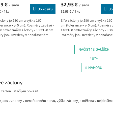
69 €
32,93 €
/ sada
/ sada
Do košíku
Do
Měrná
 / 1 ks
32,93 € / 1 ks
cena:
áclony je 580 cm a výška 160
Šíře záclony je 580 cm a výška 160
lerance + /- 5 cm). Rozměry závěsů -
cm (tolerance + /- 5 cm). Rozměry 
0 cmRozměry záclony - 300x150 cm
140x160 cmRozměry záclony - 300
ry jsou uvedeny v nenařaseném
Rozměry jsou uvedeny v nenařas
výška záclony je...
stavu, výška...
NAČÍST 18 DALŠÍCH
S
1
24
O
t
r
v
NAHORU
á
l
n
á
k
d
é záclony
o
a
v
c
á
záclonu stačí jen pověsit.
í
n
p
í
 jsou uvedeny v nenařaseném stavu, výška záclony je měřena v nejdelším 
r
v