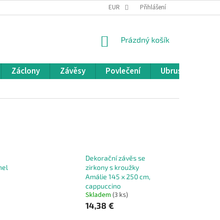
REKLAMACE A VRÁCENÍ ZBOŽÍ
EUR
OBCHODNÍ PODMÍNKY
Přihlášení
POD
NÁKUPNÍ
Prázdný košík
KOŠÍK
Záclony
Závěsy
Povlečení
Ubrusy
Pře
Dekorační závěs se
nel
zirkony s kroužky
Amálie 145 x 250 cm,
cappuccino
Skladem
(3 ks)
14,38 €