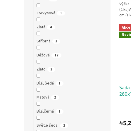
Výška 
(2 ks)
Tyrkysová
1
cm (1 
Zlatá
4
Akce
Novi
Stříbrná
3
Béžová
17
Zlato
2
Bílá, Šedá
1
Sada 
260x
Mátová
2
Bílá,černá
1
45,
Světle šedá.
1