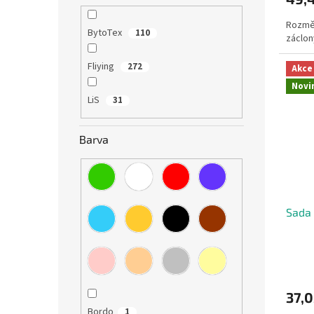
Rozměr
BytoTex
110
záclon
Fliying
272
Akce
Novi
LiS
31
Barva
Sada 
37,
Bordo
1