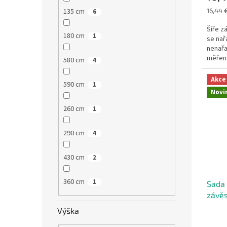
Měrná
16,44 €
135 cm
6
cena:
Šíře z
180 cm
1
se nař
nenařa
měřena
580 cm
4
Akce
590 cm
1
Novi
260 cm
1
290 cm
4
430 cm
2
360 cm
1
Sada 
závěs
Výška