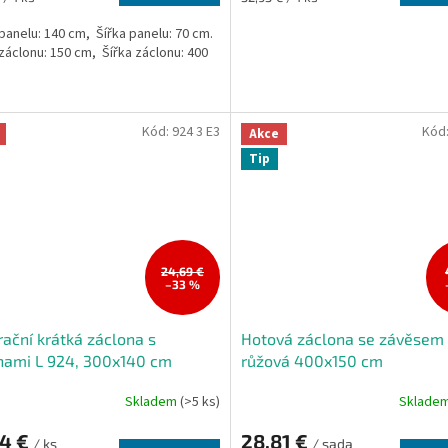
cena:
panelu: 140 cm, Šířka panelu: 70 cm.
záclonu: 150 cm, Šířka záclonu: 400
Kód:
924 3 E3
Kód
Akce
Tip
24,69 €
–33 %
ační krátká záclona s
Hotová záclona se závěsem 
nami L 924, 300x140 cm
růžová 400x150 cm
Skladem
(>5 ks)
Sklade
44 €
28,81 €
/ ks
/ sada