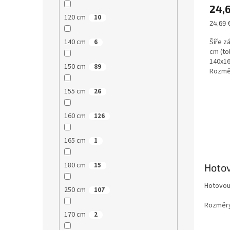
24,
120 cm
10
Měrná
24,69 €
cena:
Šíře z
140 cm
6
cm (to
140x16
150 cm
89
Rozmě
stavu, 
155 cm
26
160 cm
126
165 cm
1
180 cm
15
Hotov
Hotovou 
250 cm
107
Rozměry
170 cm
2