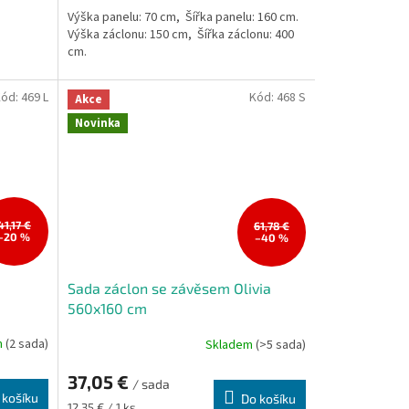
Výška panelu: 70 cm, Šířka panelu: 160 cm.
Výška záclonu: 150 cm, Šířka záclonu: 400
cm.
Kód:
469 L
Kód:
468 S
Akce
Novinka
41,17 €
61,78 €
–20 %
–40 %
Sada záclon se závěsem Olivia
560x160 cm
m
(2 sada)
Skladem
(>5 sada)
37,05 €
/ sada
 košíku
Do košíku
Měrná
12,35 € / 1 ks