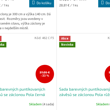
Do košíku
Do
Měrná
 / 1 ks
28,81 € / 1 ks
cena:
áclony je 300 cm a výška 140 cm. Dá
asit. Rozměry jsou uvedeny v
seném stavu, výška záclony je
 v nejdelším místě.
Kód:
462 C F5
K
Akce
nka
Novinka
37,05 €
–33 %
barevných puntíkovaných
Sada barevných puntíkovan
ů se záclonou Pola černá
závěsů se záclonou Pola rů
Skladem
(4 sada)
Skladem