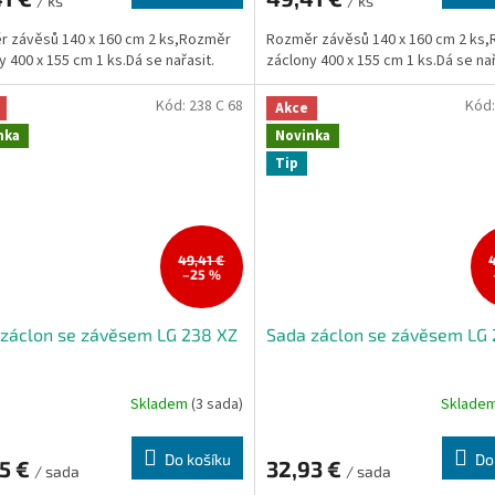
/ ks
/ ks
 závěsů 140 x 160 cm 2 ks,Rozměr
Rozměr závěsů 140 x 160 cm 2 ks
y 400 x 155 cm 1 ks.Dá se nařasit.
záclony 400 x 155 cm 1 ks.Dá se nař
Kód:
238 C 68
Kód
Akce
nka
Novinka
Tip
49,41 €
–25 %
záclon se závěsem LG 238 XZ
Sada záclon se závěsem LG
Skladem
(3 sada)
Sklade
Do košíku
Do
05 €
32,93 €
/ sada
/ sada