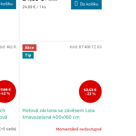
 košíku
Do košíku
Měrná
24,69 € / 1 ks
cena:
ód:
462 R
Kód:
BT408-TZ D3
Akce
Tip
57,66 €
53,53 €
–42 %
–23 %
ých
Hotová záclona se závěsem Lola
žová
tmavozelená 400x160 cm
(>5 sada)
Momentálně nedostupné