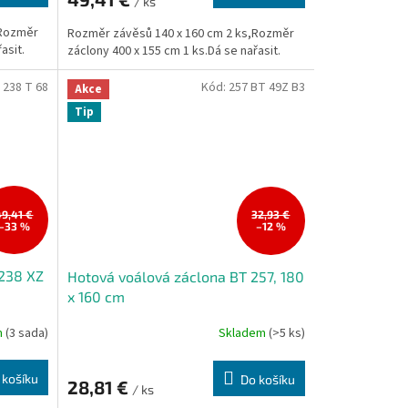
/ ks
,Rozměr
Rozměr závěsů 140 x 160 cm 2 ks,Rozměr
asit.
záclony 400 x 155 cm 1 ks.Dá se nařasit.
:
238 T 68
Kód:
257 BT 49Z B3
Akce
Tip
49,41 €
32,93 €
–33 %
–12 %
 238 XZ
Hotová voálová záclona BT 257, 180
x 160 cm
m
(3 sada)
Skladem
(>5 ks)
 košíku
Do košíku
28,81 €
/ ks