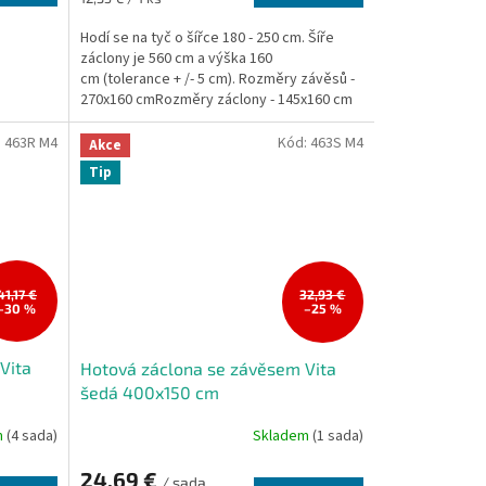
cena:
Hodí se na tyč o šířce 180 - 250 cm. Šíře
záclony je 560 cm a výška 160
cm (tolerance + /- 5 cm). Rozměry závěsů -
270x160 cmRozměry záclony - 145x160 cm
(2 ks) Rozměry jsou...
:
463R M4
Kód:
463S M4
Akce
Tip
41,17 €
32,93 €
–30 %
–25 %
Vita
Hotová záclona se závěsem Vita
šedá 400x150 cm
m
(4 sada)
Skladem
(1 sada)
24,69 €
/ sada