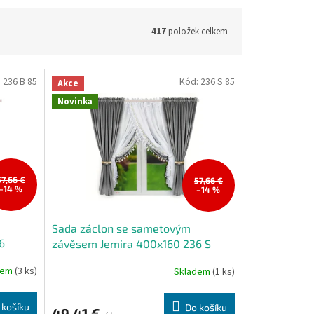
417
položek celkem
:
236 B 85
Kód:
236 S 85
Akce
Novinka
57,66 €
57,66 €
–14 %
–14 %
Sada záclon se sametovým
6
závěsem Jemira 400x160 236 S
dem
(3 ks)
Skladem
(1 ks)
 košíku
Do košíku
49,41 €