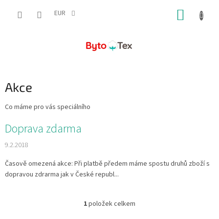
Přejít
NÁKUP
na
EUR
obsah
KOŠÍK
Akce
Co máme pro vás speciálního
V
Doprava zdarma
ý
9.2.2018
p
i
Časově omezená akce: Při platbě předem máme spostu druhů zboží s
s
dopravou zdrarma jak v České republ...
č
l
á
1
položek celkem
O
n
v