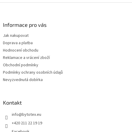
k
l
Z
ů
á
á
d
p
a
a
Informace pro vás
c
t
í
Jak nakupovat
í
p
Doprava a platba
r
v
Hodnocení obchodu
k
Reklamace a vrácení zboží
y
Obchodní podmínky
v
ý
Podmínky ochrany osobních údajů
p
Nevyzvednutá dobírka
i
s
u
Kontakt
info
@
bytotex.eu
+420 211 22 19 19
Facebook