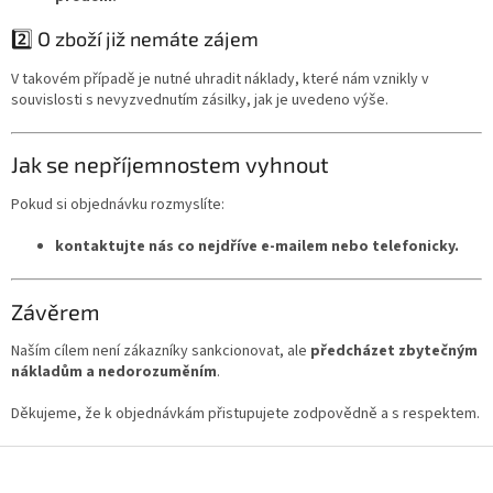
2️⃣ O zboží již nemáte zájem
V takovém případě je nutné uhradit náklady, které nám vznikly v
souvislosti s nevyzvednutím zásilky, jak je uvedeno výše.
Jak se nepříjemnostem vyhnout
Pokud si objednávku rozmyslíte:
kontaktujte nás co nejdříve e-mailem nebo telefonicky.
Závěrem
Naším cílem není zákazníky sankcionovat, ale
předcházet zbytečným
nákladům a nedorozuměním
.
Děkujeme, že k objednávkám přistupujete zodpovědně a s respektem.
Z
á