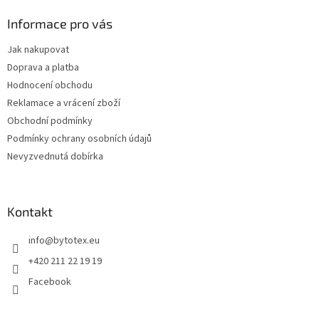
p
a
Informace pro vás
t
Jak nakupovat
í
Doprava a platba
Hodnocení obchodu
Reklamace a vrácení zboží
Obchodní podmínky
Podmínky ochrany osobních údajů
Nevyzvednutá dobírka
Kontakt
info
@
bytotex.eu
+420 211 22 19 19
Facebook