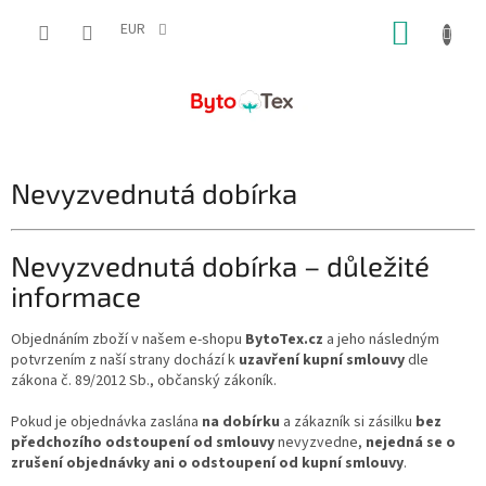
Přejít
NÁKUP
na
EUR
obsah
KOŠÍK
Nevyzvednutá dobírka
Nevyzvednutá dobírka – důležité
informace
Objednáním zboží v našem e-shopu
BytoTex.cz
a jeho následným
potvrzením z naší strany dochází k
uzavření kupní smlouvy
dle
zákona č. 89/2012 Sb., občanský zákoník.
Pokud je objednávka zaslána
na dobírku
a zákazník si zásilku
bez
předchozího odstoupení od smlouvy
nevyzvedne,
nejedná se o
zrušení objednávky ani o odstoupení od kupní smlouvy
.