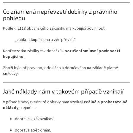
Co znamená nepřevzetí dobírky z právního
pohledu
Podle § 2118 občanského zákoníku má kupující povinnost:
„zaplatit kupní cenu a věc převzít“.
Nepřevzetím zásilky tak dochází k
porušení smluvní povinnosti
kupujícího
.
Zboží bylo připraveno, odesláno a doručováno na základě platné
smlouvy.
Jaké náklady nám v takovém případě vznikají
V případě nevyzvednuté dobírky nám vznikají
reálné a prokazatelné
náklady
, zejména:
doprava k zákazníkovi,
doprava zpět k nám,