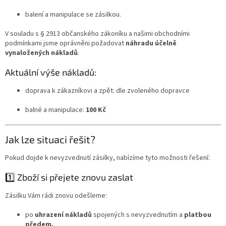
balení a manipulace se zásilkou.
V souladu s § 2913 občanského zákoníku a našimi obchodními
podmínkami jsme oprávněni požadovat
náhradu účelně
vynaložených nákladů
.
Aktuální výše nákladů:
doprava k zákazníkovi a zpět: dle zvoleného dopravce
balné a manipulace:
100 Kč
Jak lze situaci řešit?
Pokud dojde k nevyzvednutí zásilky, nabízíme tyto možnosti řešení:
1️⃣ Zboží si přejete znovu zaslat
Zásilku Vám rádi znovu odešleme:
po
uhrazení nákladů
spojených s nevyzvednutím a
platbou
předem.