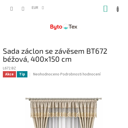
Přejít
NÁKUP
na
EUR
obsah
KOŠÍK
Sada záclon se závěsem BT672
béžová, 400x150 cm
L672 BZ
Průměrné
Neohodnoceno
Podrobnosti hodnocení
Akce
Tip
hodnocení
produktu
je
0,0
z
5
hvězdiček.