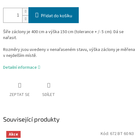
Přidat do košíku
Šíře záclony je 400 cm a výška 150 cm (tolerance + /- 5 cm). Dá se
nařasit.
Rozměry jsou uvedeny v nenařaseném stavu, výška záclony je měřena
v nejdelším místě.
Detailní informace
ZEPTAT SE
SDÍLET
Související produkty
Kód:
672 BT 60 N3
Akce