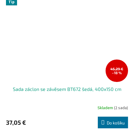
Tip
45,29 €
–18 %
Sada záclon se závěsem BT672 šedá, 400x150 cm
Skladem
(2 sada)
Průměrné
hodnocení
produktu
37,05 €
Do košíku
je
5,0