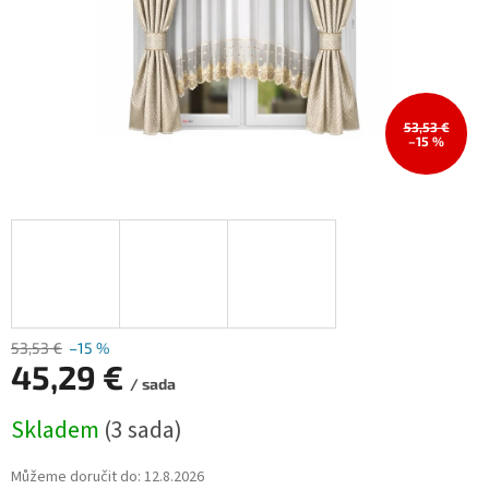
53,53 €
–15 %
53,53 €
–15 %
45,29 €
/ sada
Měrná
Skladem
(3 sada)
cena:
Můžeme doručit do:
12.8.2026