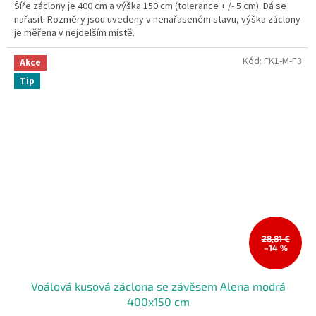
Šíře záclony je 400 cm a výška 150 cm (tolerance + /- 5 cm). Dá se
z
nařasit. Rozměry jsou uvedeny v nenařaseném stavu, výška záclony
5
je měřena v nejdelším místě.
hvězdiček.
Kód:
FK1-M-F3
Akce
Tip
28,81 €
–14 %
Voálová kusová záclona se závěsem Alena modrá
400x150 cm