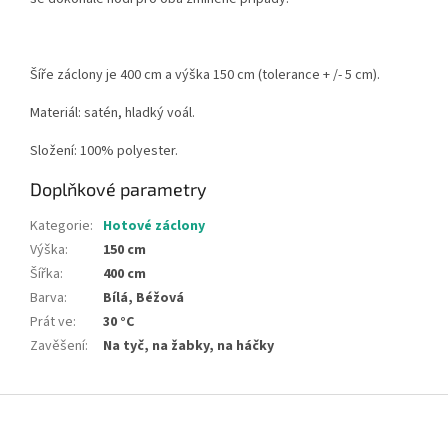
Šíře záclony je 400 cm a výška 150 cm (tolerance + /- 5 cm).
Materiál: satén, hladký voál.
Složení: 100% polyester.
Doplňkové parametry
Kategorie
:
Hotové záclony
Výška
:
150 cm
Šířka
:
400 cm
Barva
:
Bílá, Béžová
Prát ve
:
30 °C
Zavěšení
:
Na tyč, na žabky, na háčky
Z
á