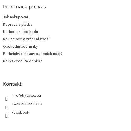
p
a
Informace pro vás
t
Jak nakupovat
í
Doprava a platba
Hodnocení obchodu
Reklamace a vrácení zboží
Obchodní podmínky
Podmínky ochrany osobních údajů
Nevyzvednutá dobírka
Kontakt
info
@
bytotex.eu
+420 211 22 19 19
Facebook