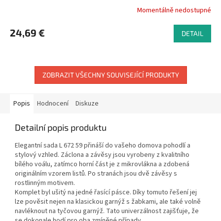
Momentálně nedostupné
24,69 €
DETAIL
ZOBRAZIT VŠECHNY SOUVISEJÍCÍ PRODUKTY
Popis
Hodnocení
Diskuze
Detailní popis produktu
Elegantní sada L 672 59 přináší do vašeho domova pohodlí a
stylový vzhled. Záclona a závěsy jsou vyrobeny z kvalitního
bílého voálu, zatímco horní část je z mikrovlákna a zdobená
originálním vzorem listů. Po stranách jsou dvě závěsy s
rostlinným motivem.
Komplet byl ušitý na jedné řasící pásce. Díky tomuto řešení jej
lze pověsit nejen na klasickou garnýž s žabkami, ale také volně
navléknout na tyčovou garnýž. Tato univerzálnost zajišťuje, že
se dokonale hodí pro oba zmíněné případy.