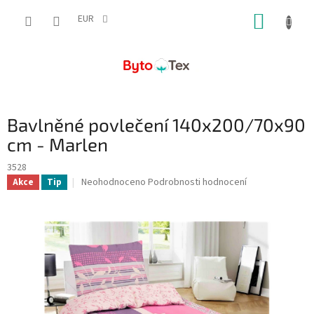
Přejít
NÁKUP
na
EUR
obsah
KOŠÍK
Bavlněné povlečení 140x200/70x90
cm - Marlen
3528
Průměrné
Neohodnoceno
Podrobnosti hodnocení
Akce
Tip
hodnocení
produktu
je
0,0
z
5
hvězdiček.