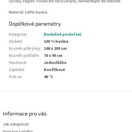
vysoký stupeň. Povlečení nevyvářejte, nemandlujte ani nebělte.
Materiál: 100% bavlna.
Doplňkové parametry
Kategorie
:
Bavlněné povlečení
Složení
:
100 % bavlna
Rozměr přikrývky
:
140 x 200 cm
Rozměr polštáře
:
70 x 90 cm
Vlastnosti
:
Jednolůžko
Zapínání
:
Knoflíkové
Prát ve
:
40 °C
Z
á
p
a
Informace pro vás
t
Jak nakupovat
í
Doprava a platba