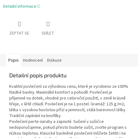
Detailní informace
ZEPTAT SE
SDÍLET
Popis
Hodnocení
Diskuze
Detailní popis produktu
Kvalitní povlečení za výhodnou cenu, které je vyrobeno ze 100%
hladké bavlny. Maximální komfort a pohodlí. Povlečení je
příjemné na dotek, vhodné pro celoroční použití, v zimě krásně
hřeje, v létě chladí. Povlečení je na 1 postel. Gramáž: 125 g/m2,
látka s vysokou hustotou přízí a jemností, stálá barevnost látky.
Tradiční zapínání na knoflíky.
Povlečení perte naruby a zapnuté. Sušení v sušičce
nedoporučujeme, pokud přesto budete sušit, zvolte program s
nízkou teplotou. Klasické bavlněné povlečení můžete žehlit i na