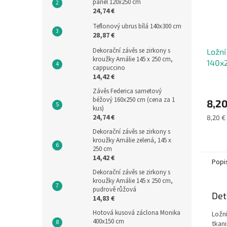
panel 120x250 cm
24,74 €
Teflonový ubrus bílá 140x300 cm
28,87 €
Dekorační závěs se zirkony s
Ložní
kroužky Amálie 145 x 250 cm,
140x
cappuccino
14,42 €
Závěs Federica sametový
béžový 160x250 cm (cena za 1
8,20
kus)
24,74 €
Měrná
8,20 € 
cena:
Dekorační závěs se zirkony s
kroužky Amálie zelená, 145 x
250 cm
14,42 €
Popi
Dekorační závěs se zirkony s
kroužky Amálie 145 x 250 cm,
pudrově růžová
Det
14,83 €
Hotová kusová záclona Monika
Ložn
400x150 cm
tkan