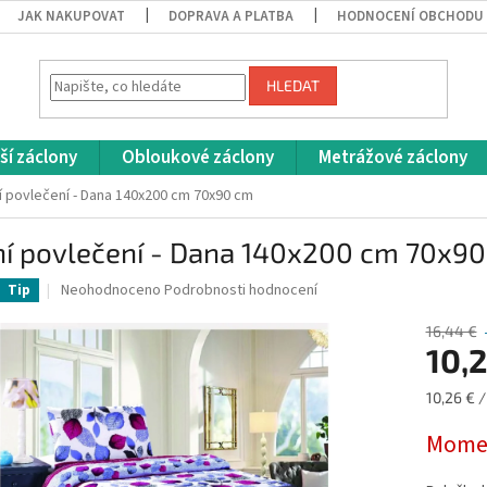
JAK NAKUPOVAT
DOPRAVA A PLATBA
HODNOCENÍ OBCHODU
HLEDAT
ší záclony
Obloukové záclony
Metrážové záclony
í povlečení - Dana 140x200 cm 70x90 cm
ní povlečení - Dana 140x200 cm 70x9
Průměrné
Neohodnoceno
Podrobnosti hodnocení
Tip
hodnocení
produktu
16,44 €
je
10,
0,0
z
Měrná
10,26 € /
5
cena:
hvězdiček.
Momen