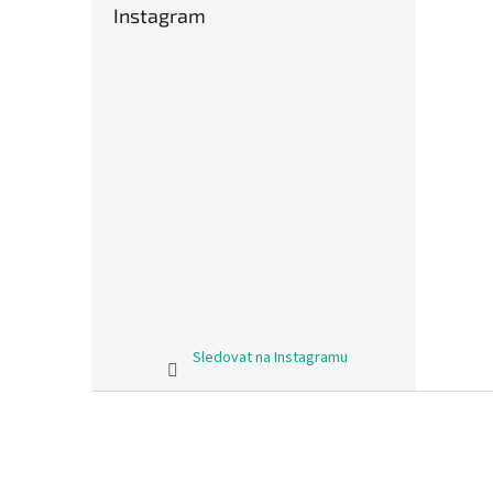
Instagram
Sledovat na Instagramu
Z
á
p
a