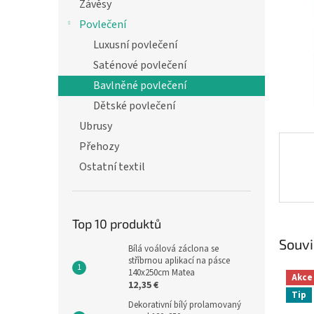
n
Závěsy
e
Povlečení
l
Luxusní povlečení
Saténové povlečení
Bavlněné povlečení
Dětské povlečení
Ubrusy
Přehozy
Ostatní textil
Top 10 produktů
Souvi
Bílá voálová záclona se
stříbrnou aplikací na pásce
140x250cm Matea
Akce
12,35 €
Tip
Dekorativní bílý prolamovaný