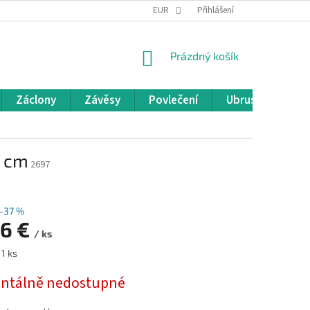
REKLAMACE A VRÁCENÍ ZBOŽÍ
EUR
OBCHODNÍ PODMÍNKY
Přihlášení
POD
NÁKUPNÍ
Prázdný košík
KOŠÍK
Záclony
Závěsy
Povlečení
Ubrusy
Pře
0 cm
2697
–37 %
26 €
/ ks
 1 ks
tálně nedostupné