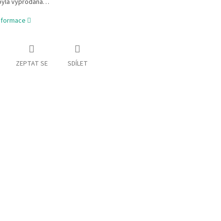
byla vyprodána…
informace
ZEPTAT SE
SDÍLET