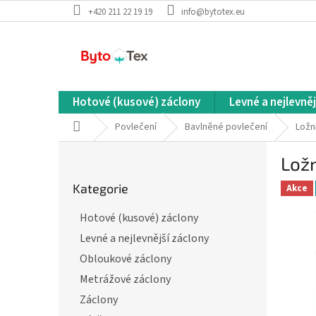
Přejít
+420 211 22 19 19
info@bytotex.eu
na
obsah
Hotové (kusové) záclony
Levné a nejlevněj
Domů
Povlečení
Bavlněné povlečení
Ložn
P
Lož
o
Přeskočit
s
Kategorie
kategorie
Akce
t
r
Hotové (kusové) záclony
a
Levné a nejlevnější záclony
n
n
Obloukové záclony
í
Metrážové záclony
p
Záclony
a