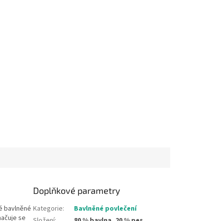
Doplňkové parametry
né bavlněné
Kategorie
:
Bavlněné povlečení
načuje se
Složení
:
80 % bavlna, 20 % pes