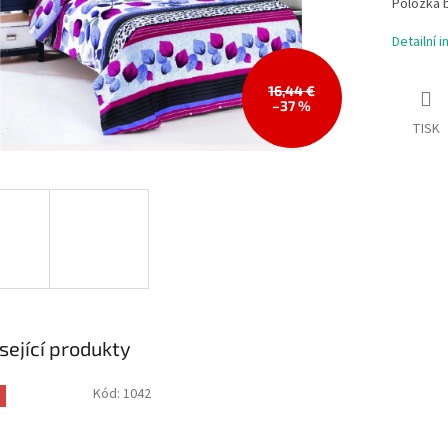
Položka 
Detailní 
16,44 €
–37 %
TISK
sející produkty
Kód:
1042