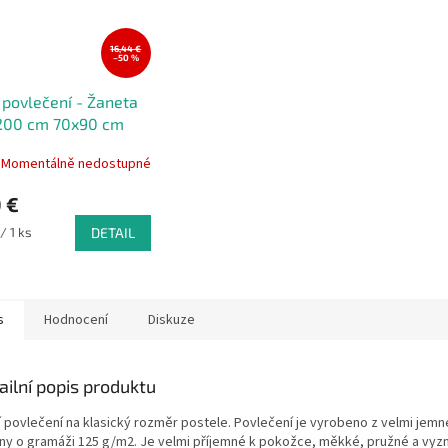
16,44 €
–50 %
 povlečení - Žaneta
200 cm 70x90 cm
Momentálně nedostupné
 €
/ 1 ks
DETAIL
s
Hodnocení
Diskuze
ailní popis produktu
í povlečení na klasický rozměr postele. Povlečení je vyrobeno z velmi jem
iny o gramáži 125 g/m2. Je velmi příjemné k pokožce, měkké, pružné a vyz