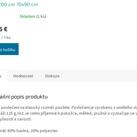
200 cm 70x90 cm
Skladem
(1 ks)
5 €
 / 1 ks
o košíku
s
Hodnocení
Diskuze
ailní popis produktu
í povlečení na klasický rozměr postele. Povlečení je vyrobeno z umělého v
áži 125 g/m2.Je velmi příjemné k pokožce, měkké, pružné a vyznačuje se
yšností a savostí.
riál: 80% bavlna, 20% polyester.