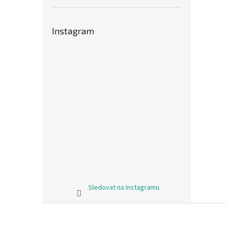
Instagram
Sledovat na Instagramu
Z
á