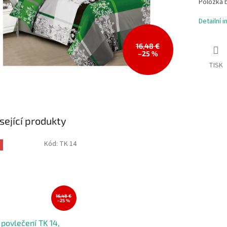
Položka 
Detailní 
16,48 €
–25 %
TISK
sející produkty
Kód:
TK 14
16,48 €
–25 %
 povlečení TK 14,