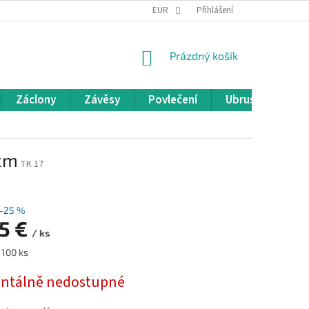
REKLAMACE A VRÁCENÍ ZBOŽÍ
EUR
OBCHODNÍ PODMÍNKY
Přihlášení
POD
NÁKUPNÍ
Prázdný košík
KOŠÍK
Záclony
Závěsy
Povlečení
Ubrusy
Pře
 cm
TK 17
–25 %
35 €
/ ks
 100 ks
tálně nedostupné