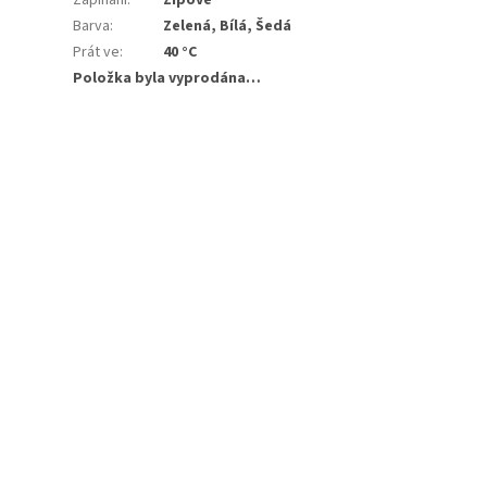
Barva
:
Zelená, Bílá, Šedá
Prát ve
:
40 °C
Položka byla vyprodána…