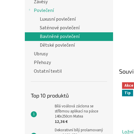
n
Závěsy
e
Povlečení
l
Luxusní povlečení
Saténové povlečení
Bavlněné povlečení
Dětské povlečení
Ubrusy
Přehozy
Souvi
Ostatní textil
Akce
Tip
Top 10 produktů
Bílá voálová záclona se
stříbrnou aplikací na pásce
140x250cm Matea
12,36 €
Dekorativní bílý prolamovaný
Ložní