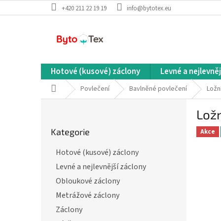
Přejít
+420 211 22 19 19
info@bytotex.eu
na
obsah
Hotové (kusové) záclony
Levné a nejlevněj
Domů
Povlečení
Bavlněné povlečení
Ložn
P
Ložn
o
Přeskočit
s
Kategorie
kategorie
Akce
t
r
Hotové (kusové) záclony
a
Levné a nejlevnější záclony
n
n
Obloukové záclony
í
Metrážové záclony
p
Záclony
a