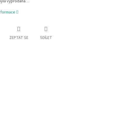
byla vyprodána…
informace
ZEPTAT SE
SDÍLET