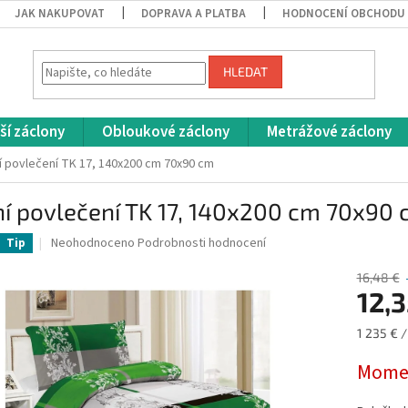
JAK NAKUPOVAT
DOPRAVA A PLATBA
HODNOCENÍ OBCHODU
HLEDAT
ší záclony
Obloukové záclony
Metrážové záclony
í povlečení TK 17, 140x200 cm 70x90 cm
í povlečení TK 17, 140x200 cm 70x90
Průměrné
Neohodnoceno
Podrobnosti hodnocení
Tip
hodnocení
produktu
16,48 €
je
12,
0,0
z
Měrná
1 235 € /
5
cena:
hvězdiček.
Momen