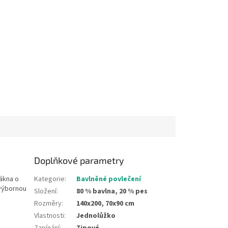
Doplňkové parametry
lákna o
Kategorie
:
Bavlněné povlečení
 výbornou
Složení
:
80 % bavlna, 20 % pes
Rozměry
:
140x200, 70x90 cm
Vlastnosti
:
Jednolůžko
Zapínání
:
Zipové