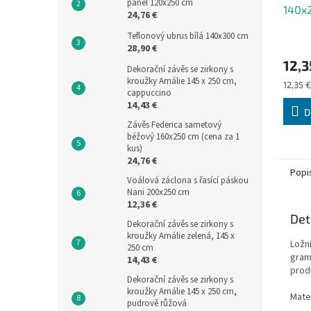
panel 120x250 cm
140x
24,76 €
Teflonový ubrus bílá 140x300 cm
28,90 €
12,3
Dekorační závěs se zirkony s
kroužky Amálie 145 x 250 cm,
Měrná
12,35 €
cappuccino
cena:
14,43 €
D
Závěs Federica sametový
béžový 160x250 cm (cena za 1
kus)
24,76 €
Popi
Voálová záclona s řasící páskou
Nani 200x250 cm
12,36 €
Det
Dekorační závěs se zirkony s
kroužky Amálie zelená, 145 x
Ložn
250 cm
gram
14,43 €
prod
Dekorační závěs se zirkony s
kroužky Amálie 145 x 250 cm,
Mate
pudrově růžová