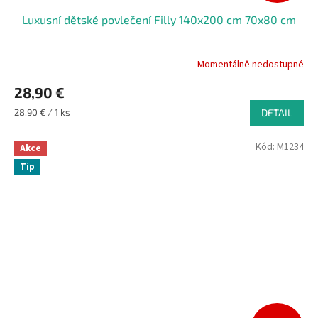
Luxusní dětské povlečení Filly 140x200 cm 70x80 cm
Momentálně nedostupné
28,90 €
Měrná
28,90 € / 1 ks
DETAIL
cena:
Kód:
M1234
Akce
Tip