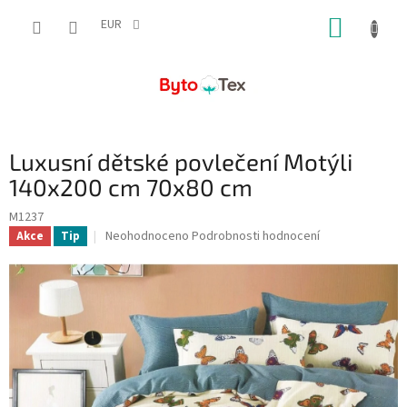
Přejít
NÁKUP
na
EUR
obsah
KOŠÍK
Luxusní dětské povlečení Motýli
140x200 cm 70x80 cm
M1237
Průměrné
Neohodnoceno
Podrobnosti hodnocení
Akce
Tip
hodnocení
produktu
je
0,0
z
5
hvězdiček.