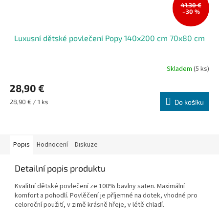
41,30 €
–30 %
Luxusní dětské povlečení Popy 140x200 cm 70x80 cm
Skladem
(5 ks)
28,90 €
Měrná
28,90 € / 1 ks
Do košíku
cena:
Popis
Hodnocení
Diskuze
Detailní popis produktu
Kvalitní dětské povlečení ze 100% bavlny saten. Maximální
komfort a pohodlí. Povlěčení je příjemné na dotek, vhodné pro
celoroční použití, v zimě krásně hřeje, v létě chladí.