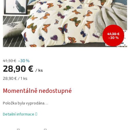
41,30 €
–30 %
41,30 €
–30 %
28,90 €
/ ks
Měrná
28,90 € / 1 ks
cena:
Momentálně nedostupné
Položka byla vyprodána…
Detailní informace