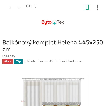
Přejít
NÁKUP
na
EUR
obsah
KOŠÍK
Balkónový komplet Helena 445x250
cm
L224-250
Průměrné
Neohodnoceno
Podrobnosti hodnocení
Akce
Tip
hodnocení
produktu
je
0,0
z
5
hvězdiček.