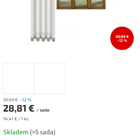
32,93 €
–12 %
32,93 €
–12 %
28,81 €
/ sada
Měrná
14,41 € / 1 ks
cena:
Skladem
(>5 sada)