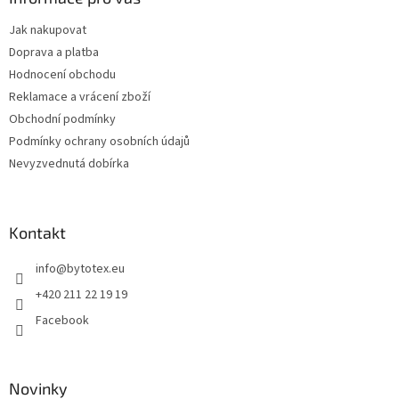
t
Jak nakupovat
í
Doprava a platba
Hodnocení obchodu
Reklamace a vrácení zboží
Obchodní podmínky
Podmínky ochrany osobních údajů
Nevyzvednutá dobírka
Kontakt
info
@
bytotex.eu
+420 211 22 19 19
Facebook
Novinky