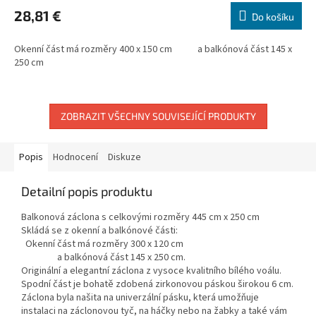
28,81 €
Do košíku
Okenní část má rozměry 400 x 150 cm a balkónová část 145 x
250 cm
ZOBRAZIT VŠECHNY SOUVISEJÍCÍ PRODUKTY
Popis
Hodnocení
Diskuze
Detailní popis produktu
Balkonová záclona s celkovými rozměry 445 cm x 250 cm
Skládá se z okenní a balkónové části:
Okenní část má rozměry 300 x 120 cm
a balkónová část 145 x 250 cm.
Originální a elegantní záclona z vysoce kvalitního bílého voálu.
Spodní část je bohatě zdobená zirkonovou páskou širokou 6 cm.
Záclona byla našita na univerzální pásku, která umožňuje
instalaci na záclonovou tyč, na háčky nebo na žabky a také vám