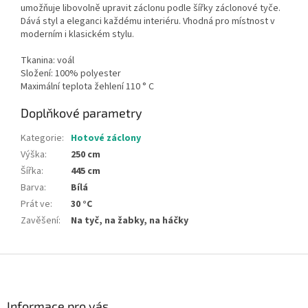
umožňuje libovolně upravit záclonu podle šířky záclonové tyče.
Dává styl a eleganci každému interiéru. Vhodná pro místnost v
moderním i klasickém stylu.
Tkanina: voál
Složení: 100% polyester
Maximální teplota žehlení 110 ° C
Doplňkové parametry
Kategorie
:
Hotové záclony
Výška
:
250 cm
Šířka
:
445 cm
Barva
:
Bílá
Prát ve
:
30 °C
Zavěšení
:
Na tyč, na žabky, na háčky
Z
á
p
a
Informace pro vás