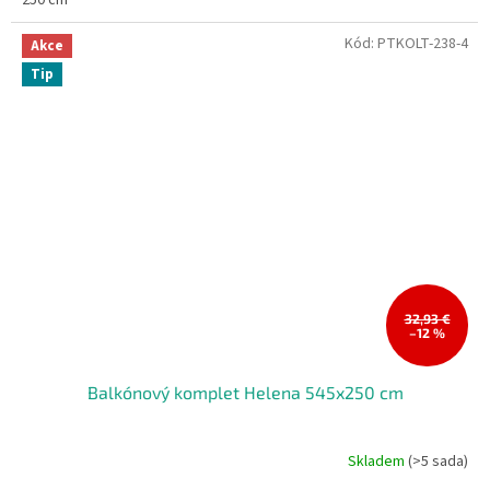
250 cm
Kód:
PTKOLT-238-4
Akce
Tip
32,93 €
–12 %
Balkónový komplet Helena 545x250 cm
Skladem
(>5 sada)