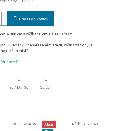
oručit do:
11.8.2026
Přidat do košíku
ony je 300 cm a výška 90 cm. Dá se nařasit.
jsou uvedeny v nenařaseném stavu, výška záclony je
 nejdelším místě.
informace
ZEPTAT SE
SDÍLET
Kód:
LG208 35
Kód:
L 732 Z 40
Akce