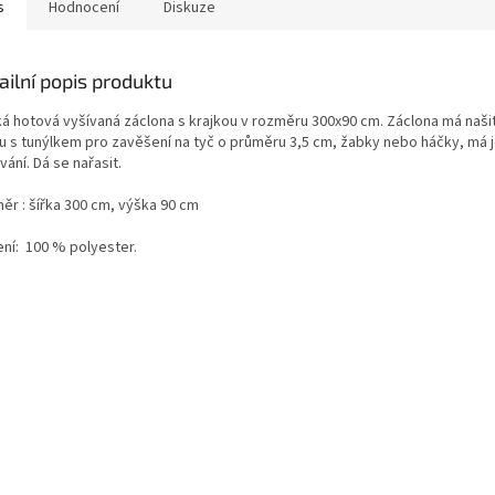
s
Hodnocení
Diskuze
ailní popis produktu
ká hotová vyšívaná záclona s krajkou v rozměru 300x90 cm. Záclona má našit
u s tunýlkem pro zavěšení na tyč o průměru 3,5 cm, žabky nebo háčky, má
ání. Dá se nařasit.
ěr : šířka 300 cm, výška 90 cm
ení: 100 % polyester.