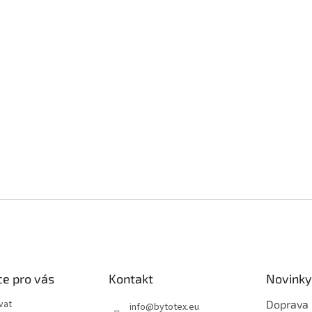
e pro vás
Kontakt
Novinky
vat
Doprava
info
@
bytotex.eu