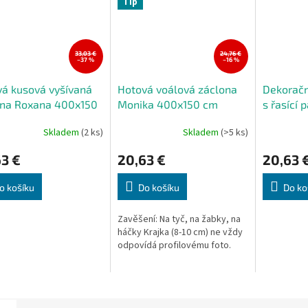
Tip
33,03 €
24,76 €
–37 %
–16 %
á kusová vyšívaná
Hotová voálová záclona
Dekoračn
ona Roxana 400x150
Monika 400x150 cm
s řasící 
WB 300x
Skladem
(2 ks)
Skladem
(>5 ks)
Průměrné
hodnocení
3 €
20,63 €
20,63 
produktu
je
5,0
o košíku
Do košíku
Do ko
z
5
Zavěšení: Na tyč, na žabky, na
hvězdiček.
háčky Krajka (8-10 cm) ne vždy
odpovídá profilovému foto.