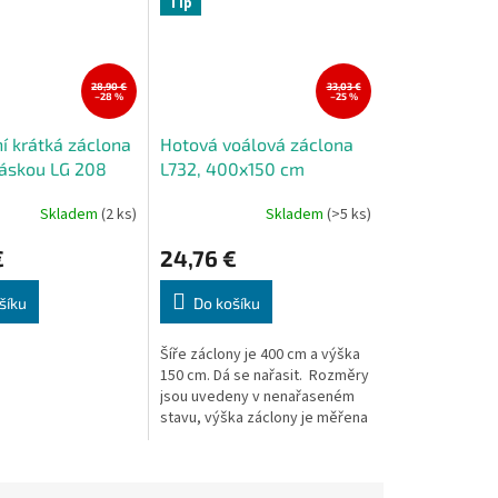
Tip
28,90 €
33,03 €
–28 %
–25 %
í krátká záclona
Hotová voálová záclona
páskou LG 208
L732, 400x150 cm
95 cm
Skladem
(2 ks)
Skladem
(>5 ks)
€
24,76 €
šíku
Do košíku
Šíře záclony je 400 cm a výška
150 cm. Dá se nařasit. Rozměry
jsou uvedeny v nenařaseném
stavu, výška záclony je měřena
v nejdelším místě.