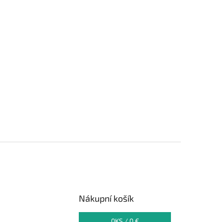
Nákupní košík
0
KS /
0 €