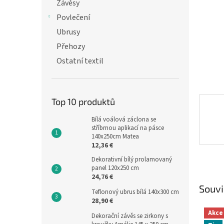
n
Závěsy
e
Povlečení
l
Ubrusy
Přehozy
Ostatní textil
Top 10 produktů
Bílá voálová záclona se
stříbrnou aplikací na pásce
140x250cm Matea
12,36 €
Dekorativní bílý prolamovaný
panel 120x250 cm
24,76 €
Souvi
Teflonový ubrus bílá 140x300 cm
28,90 €
Akce
Dekorační závěs se zirkony s