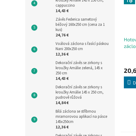
kroužky Amálie 145 x 250 cm,
Tip
cappuccino
14,43 €
Závěs Federica sametový
béžový 160x250 cm (cena za 1
kus)
24,76 €
Hotov
Voálová záclona s řasící páskou
zácl
Nani 200x250 cm
cm
12,36 €
Dekorační závěs se zirkony s
kroužky Amálie zelená, 145 x
20,6
250 cm
14,43 €
D
Dekorační závěs se zirkony s
kroužky Amálie 145 x 250 cm,
pudrově růžová
14,84 €
Bílá záclona se stříbrnou
mramorovou aplikací na pásce
145x250cm
12,36 €
Dekorační závěs se zirkony s