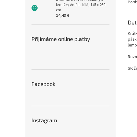
Popi
kroužky Amálie bílá, 145 x 250
cm
14,43 €
Det
Krát
Přijímáme online platby
pásk
lemov
Rozm
Slož
Facebook
Instagram