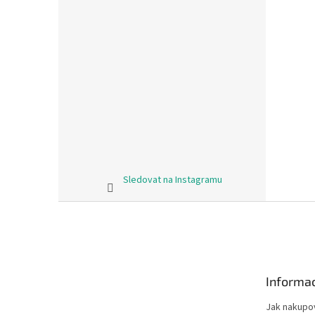
Sledovat na Instagramu
Z
á
p
a
t
Informac
í
Jak nakupo