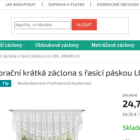
JAK NAKUPOVAT
DOPRAVA A PLATBA
HODNOCENÍ OBCHODU
HLEDAT
ší záclony
Obloukové záclony
Metrážové záclony
á záclona s řasící páskou LG 430, 300x90 cm
rační krátká záclona s řasící páskou
Průměrné
Neohodnoceno
Podrobnosti hodnocení
Tip
hodnocení
produktu
28,90 €
je
24,
0,0
z
Měrná
24,76 € /
5
cena:
hvězdiček.
Skla