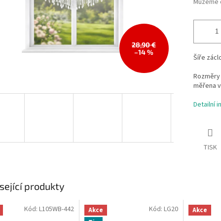
Můžeme d
28,90 €
–14 %
Šíře zácl
Rozměry 
měřena v
Detailní 
TISK
sející produkty
Kód:
L105WB-442
Kód:
LG20
Akce
Akce