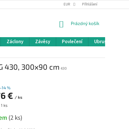
REKLAMACE A VRÁCENÍ ZBOŽÍ
EUR
OBCHODNÍ PODMÍNKY
Přihlášení
POD
NÁKUPNÍ
Prázdný košík
KOŠÍK
Záclony
Závěsy
Povlečení
Ubrusy
Pře
 LG 430, 300x90 cm
430
–14 %
76 €
/ ks
 1 ks
dem
(2 ks)