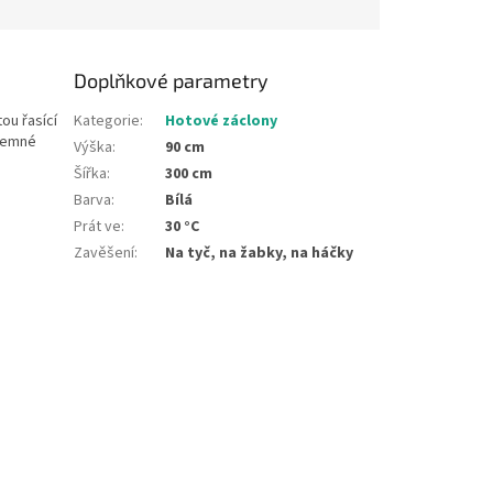
Doplňkové parametry
ou řasící
Kategorie
:
Hotové záclony
 jemné
Výška
:
90 cm
Šířka
:
300 cm
Barva
:
Bílá
Prát ve
:
30 °C
Zavěšení
:
Na tyč, na žabky, na háčky