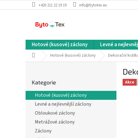
Přejít
+420 211 22 19 19
info@bytotex.eu
na
obsah
Hotové (kusové) záclony
Levné a nejlevněj
Domů
Hotové (kusové) záclony
Dekorační krátk
P
Deko
o
Přeskočit
s
Kategorie
kategorie
Akce
t
r
Hotové (kusové) záclony
a
Levné a nejlevnější záclony
n
n
Obloukové záclony
í
Metrážové záclony
p
Záclony
a