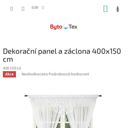
Přejít
NÁKUP
na
EUR
obsah
KOŠÍK
Dekorační panel a záclona 400x150
cm
438-150 LG
Průměrné
Neohodnoceno
Podrobnosti hodnocení
Akce
hodnocení
produktu
je
0,0
z
5
hvězdiček.