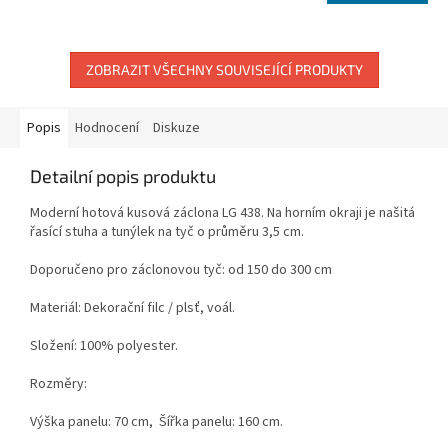
ZOBRAZIT VŠECHNY SOUVISEJÍCÍ PRODUKTY
Popis
Hodnocení
Diskuze
Detailní popis produktu
Moderní hotová kusová záclona LG 438. Na horním okraji je našitá
řasící stuha a tunýlek na tyč o průměru 3,5 cm.
Doporučeno pro záclonovou tyč: od 150 do 300 cm
Materiál: Dekorační filc / plsť, voál.
Složení: 100% polyester.
Rozměry:
Výška panelu: 70 cm,
Šířka panelu: 160 cm.