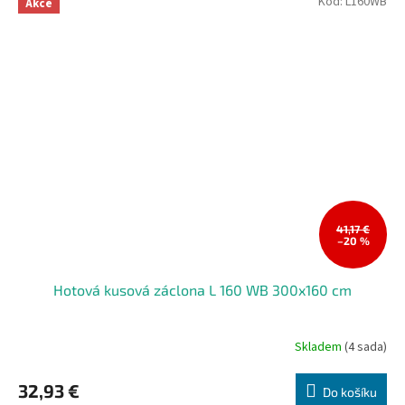
Kód:
L160WB
Akce
41,17 €
–20 %
Hotová kusová záclona L 160 WB 300x160 cm
Skladem
(4 sada)
32,93 €
Do košíku