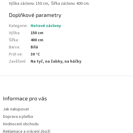
Výška záclonu: 150 cm, Šířka záclonu: 400 cm.
Doplňkové parametry
Kategorie
:
Hotové záclony
Výška
:
150 cm
Šířka
:
400 cm
Barva
:
Bílá
Prát ve
:
30 °C
Zavěšení
:
Na tyč, na žabky, na háčky
Z
á
p
a
Informace pro vás
t
Jak nakupovat
í
Doprava a platba
Hodnocení obchodu
Reklamace a vrácení zboží