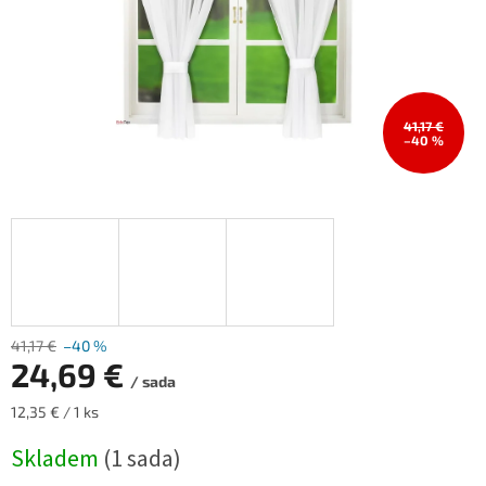
41,17 €
–40 %
41,17 €
–40 %
24,69 €
/ sada
Měrná
12,35 € / 1 ks
cena:
Skladem
(1 sada)