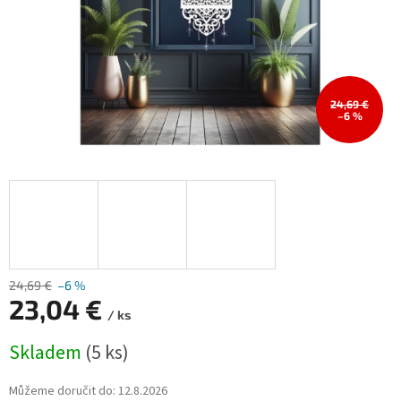
24,69 €
–6 %
24,69 €
–6 %
23,04 €
/ ks
Měrná
Skladem
(5 ks)
cena:
Můžeme doručit do:
12.8.2026