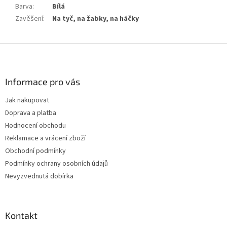
Barva
:
Bílá
Zavěšení
:
Na tyč, na žabky, na háčky
Z
á
p
a
Informace pro vás
t
Jak nakupovat
í
Doprava a platba
Hodnocení obchodu
Reklamace a vrácení zboží
Obchodní podmínky
Podmínky ochrany osobních údajů
Nevyzvednutá dobírka
Kontakt