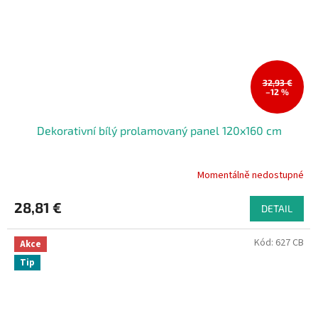
32,93 €
–12 %
Dekorativní bílý prolamovaný panel 120x160 cm
Momentálně nedostupné
28,81 €
DETAIL
Kód:
627 CB
Akce
Tip