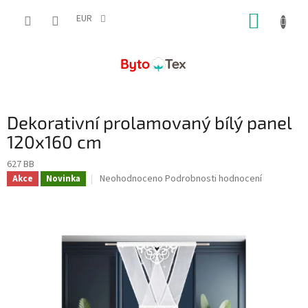
Přejít
NÁKUP
na
EUR
obsah
KOŠÍK
Dekorativní prolamovaný bílý panel
120x160 cm
627 BB
Průměrné
Neohodnoceno
Podrobnosti hodnocení
Akce
Novinka
hodnocení
produktu
je
0,0
z
5
hvězdiček.