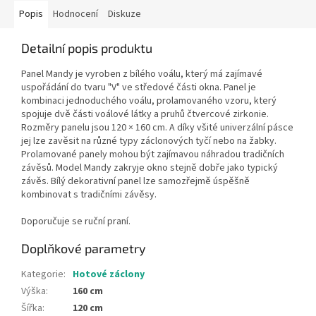
Popis
Hodnocení
Diskuze
Detailní popis produktu
Panel Mandy je vyroben z bílého voálu, který má zajímavé
uspořádání do tvaru "V" ve středové části okna. Panel je
kombinaci jednoduchého voálu, prolamovaného vzoru, který
spojuje dvě části voálové látky a pruhů čtvercové zirkonie.
Rozměry panelu jsou 120 × 160 cm. A díky všité univerzální pásce
jej lze zavěsit na různé typy záclonových tyčí nebo na žabky.
Prolamované panely mohou být zajímavou náhradou tradičních
závěsů. Model Mandy zakryje okno stejně dobře jako typický
závěs. Bílý dekorativní panel lze samozřejmě úspěšně
kombinovat s tradičními závěsy.
Doporučuje se ruční praní.
Doplňkové parametry
Kategorie
:
Hotové záclony
Výška
:
160 cm
Šířka
:
120 cm