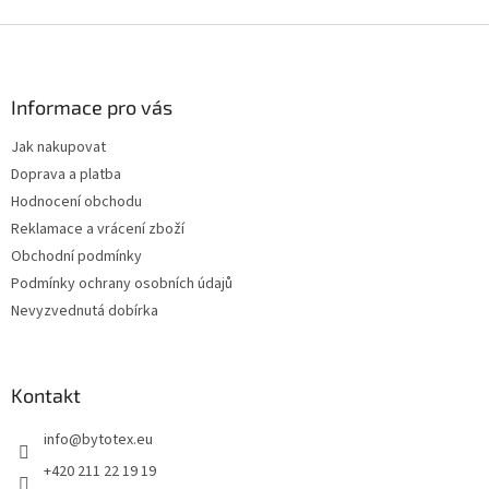
Z
á
p
a
Informace pro vás
t
Jak nakupovat
í
Doprava a platba
Hodnocení obchodu
Reklamace a vrácení zboží
Obchodní podmínky
Podmínky ochrany osobních údajů
Nevyzvednutá dobírka
Kontakt
info
@
bytotex.eu
+420 211 22 19 19