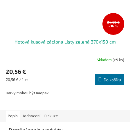
24,69 €
–16 %
Hotová kusová záclona Listy zelená 370x150 cm
Skladem
(>5 ks)
20,56 €
Měrná
20,56 € / 1 ks
Do košíku
cena:
Barvy mohou být naopak.
Popis
Hodnocení
Diskuze