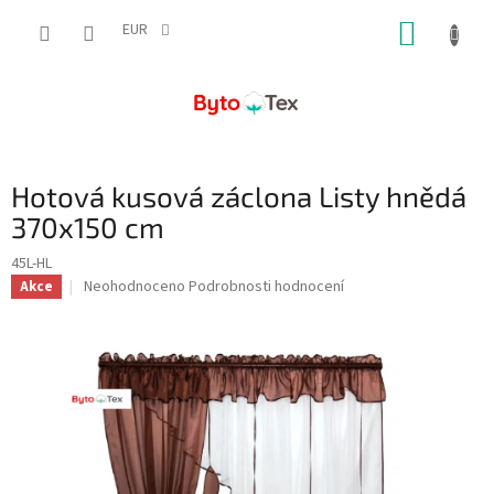
Přejít
NÁKUP
na
EUR
obsah
KOŠÍK
Hotová kusová záclona Listy hnědá
370x150 cm
45L-HL
Průměrné
Neohodnoceno
Podrobnosti hodnocení
Akce
hodnocení
produktu
je
0,0
z
5
hvězdiček.