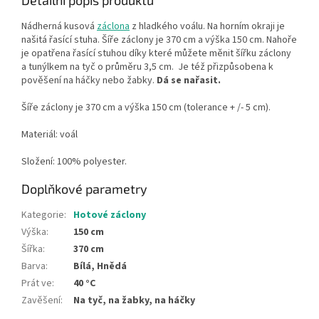
Detailní popis produktu
Nádherná kusová
záclona
z hladkého voálu. Na horním okraji je
našitá řasící stuha. Šíře záclony je 370 cm a výška 150 cm. Nahoře
je opatřena řasící stuhou díky které můžete měnit šířku záclony
a tunýlkem na tyč o průměru 3,5 cm. Je též přizpůsobena k
pověšení na háčky nebo žabky.
Dá se nařasit.
Šíře záclony je 370 cm a výška 150 cm
(tolerance + /- 5 cm).
Materiál: voál
Složení: 100% polyester.
Doplňkové parametry
Kategorie
:
Hotové záclony
Výška
:
150 cm
Šířka
:
370 cm
Barva
:
Bílá, Hnědá
Prát ve
:
40 °C
Zavěšení
:
Na tyč, na žabky, na háčky