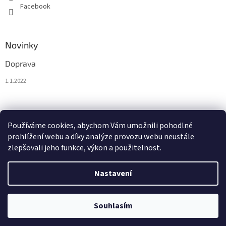
Facebook
Novinky
Doprava
1.1.2022
Nákupní košík
Používáme cookies, abychom Vám umožnili pohodlné
prohlížení webu a díky analýze provozu webu neustále
0
KS /
0 €
zlepšovali jeho funkce, výkon a použitelnost.
Nastavení
Vytvořil Shoptet
Souhlasím
Copyright 2026
BytoTex.eu
. Všechna práva vyhrazena.