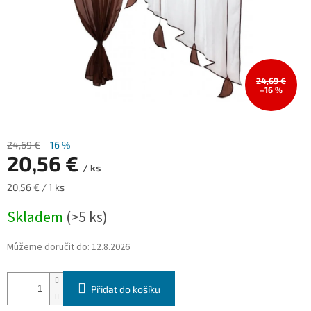
24,69 €
–16 %
24,69 €
–16 %
20,56 €
/ ks
Měrná
20,56 € / 1 ks
cena:
Skladem
(>5 ks)
Můžeme doručit do:
12.8.2026
Přidat do košíku