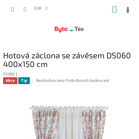
Přejít
NÁKUP
na
EUR
obsah
KOŠÍK
Hotová záclona se závěsem DS060
400x150 cm
DS060 1
Průměrné
Neohodnoceno
Podrobnosti hodnocení
Akce
Tip
hodnocení
produktu
je
0,0
z
5
hvězdiček.