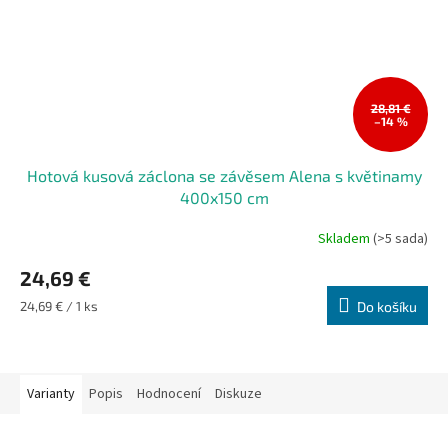
28,81 €
–14 %
Hotová kusová záclona se závěsem Alena s květinamy
400x150 cm
Skladem
(>5 sada)
24,69 €
Měrná
24,69 € / 1 ks
Do košíku
cena:
Varianty
Popis
Hodnocení
Diskuze