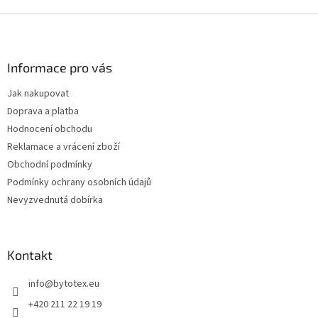
Z
á
p
a
Informace pro vás
t
Jak nakupovat
í
Doprava a platba
Hodnocení obchodu
Reklamace a vrácení zboží
Obchodní podmínky
Podmínky ochrany osobních údajů
Nevyzvednutá dobírka
Kontakt
info
@
bytotex.eu
+420 211 22 19 19