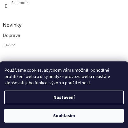
Facebook
Novinky
Doprava
1.1.2022
Nákupní košík
Používáme cookies, abychom Vám umožnili pohodlné
prohlížení webu a díky analýze provozu webu neustále
0
KS /
0 €
zlepšovali jeho funkce, výkon a použitelnost.
Nastavení
Vytvořil Shoptet
Souhlasím
Copyright 2026
BytoTex.eu
. Všechna práva vyhrazena.