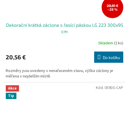
28,81 €
–28 %
Dekorační krátká záclona s řasící páskou LG 223 300x95
cm
Skladem
(2 ks)
20,56 €
Do košíku
Rozměry jsou uvedeny v nenařaseném stavu, výška záclony je
měřena v nejdelším místě.
Kód:
059DS-CAP
Akce
Tip