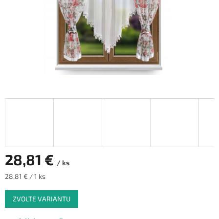
28,81 €
/ ks
Měrná
28,81 € / 1 ks
cena:
ZVOLTE VARIANTU