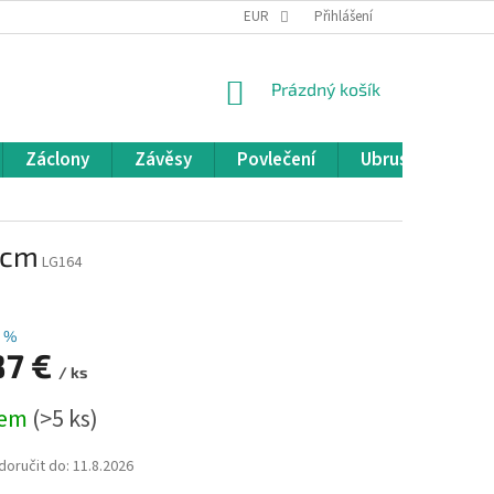
REKLAMACE A VRÁCENÍ ZBOŽÍ
EUR
OBCHODNÍ PODMÍNKY
Přihlášení
POD
NÁKUPNÍ
Prázdný košík
KOŠÍK
Záclony
Závěsy
Povlečení
Ubrusy
Pře
 cm
LG164
2 %
87 €
/ ks
dem
(>5 ks)
oručit do:
11.8.2026