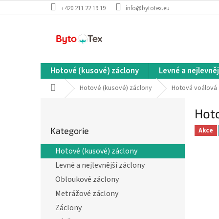
Přejít
+420 211 22 19 19
info@bytotex.eu
na
obsah
Hotové (kusové) záclony
Levné a nejlevněj
Domů
Hotové (kusové) záclony
Hotová voálová 
P
Hoto
o
Přeskočit
s
Kategorie
kategorie
Akce
t
r
Hotové (kusové) záclony
a
Levné a nejlevnější záclony
n
n
Obloukové záclony
í
Metrážové záclony
p
Záclony
a