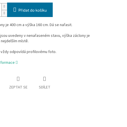
Přidat do košíku
ony je 400 cm a výška 160 cm. Dá se nařasit.
jsou uvedeny v nenařaseném stavu, výška záclony je
 nejdelším místě.
 vždy odpovídá profilovému foto.
informace
ZEPTAT SE
SDÍLET