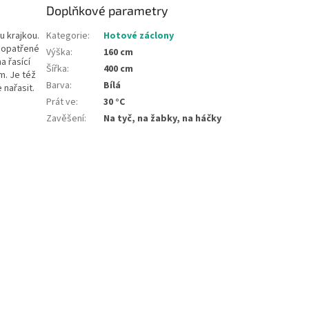
Doplňkové parametry
u krajkou
.
Kategorie
:
Hotové záclony
y opatřené
Výška
:
160 cm
a řasící
Šířka
:
400 cm
m. Je též
Barva
:
Bílá
 nařasit.
Prát ve
:
30 °C
Zavěšení
:
Na tyč, na žabky, na háčky