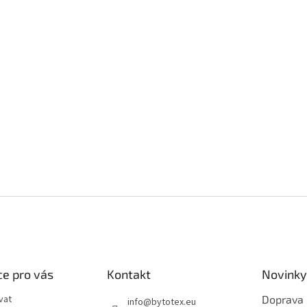
e pro vás
Kontakt
Novinky
vat
Doprava
info
@
bytotex.eu