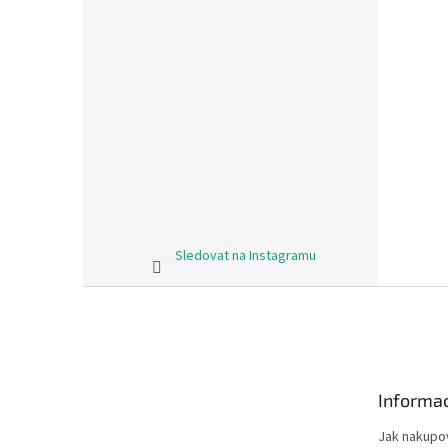
Sledovat na Instagramu
Z
á
p
a
t
Informac
í
Jak nakupo