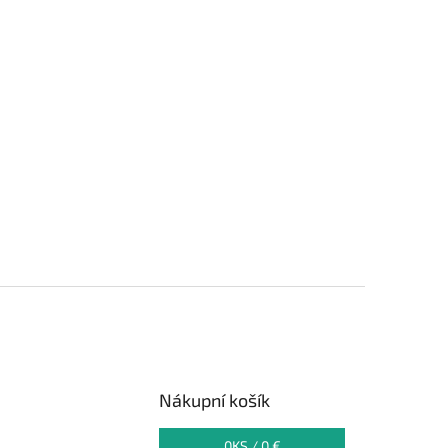
Nákupní košík
0
KS /
0 €