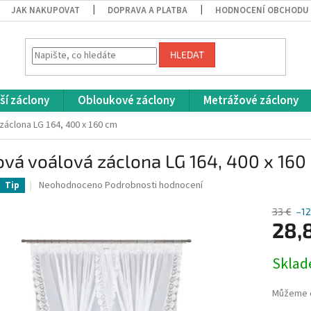
JAK NAKUPOVAT
DOPRAVA A PLATBA
HODNOCENÍ OBCHODU
HLEDAT
ší záclony
Obloukové záclony
Metrážové záclony
záclona LG 164, 400 x 160 cm
vá voálová záclona LG 164, 400 x 160
Průměrné
Neohodnoceno
Podrobnosti hodnocení
Tip
hodnocení
produktu
33 €
–1
je
28,
0,0
z
Měrná
Skla
5
cena:
hvězdiček.
Můžeme d