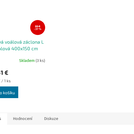
33 €
–37 %
á voálová záclona L
alová 400x150 cm
Skladem
(3 ks)
1 €
 / 1 ks
o košíku
s
Hodnocení
Diskuze