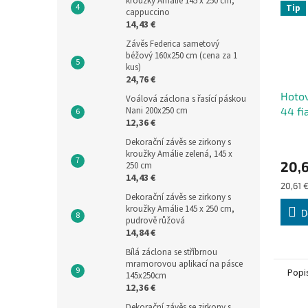
kroužky Amálie 145 x 250 cm,
Tip
cappuccino
14,43 €
Závěs Federica sametový
béžový 160x250 cm (cena za 1
kus)
24,76 €
Hotov
Voálová záclona s řasící páskou
Nani 200x250 cm
44 fi
12,36 €
Dekorační závěs se zirkony s
kroužky Amálie zelená, 145 x
20,6
250 cm
14,43 €
Měrná
20,61 €
Dekorační závěs se zirkony s
cena:
kroužky Amálie 145 x 250 cm,
D
pudrově růžová
14,84 €
Bílá záclona se stříbrnou
mramorovou aplikací na pásce
Popi
145x250cm
12,36 €
Dekorační závěs se zirkony s