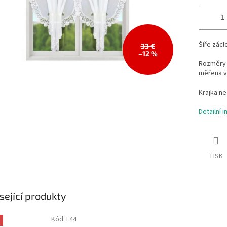
Šíře zácl
33 €
–12 %
Rozměry 
měřena v
Krajka ne
Detailní 
TISK
sející produkty
Kód:
L44