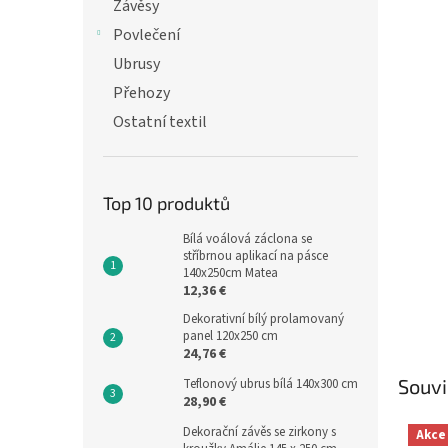
n
Závěsy
e
Povlečení
l
Ubrusy
Přehozy
Ostatní textil
Top 10 produktů
Bílá voálová záclona se
stříbrnou aplikací na pásce
140x250cm Matea
12,36 €
Dekorativní bílý prolamovaný
panel 120x250 cm
24,76 €
Souvi
Teflonový ubrus bílá 140x300 cm
28,90 €
Dekorační závěs se zirkony s
Akce