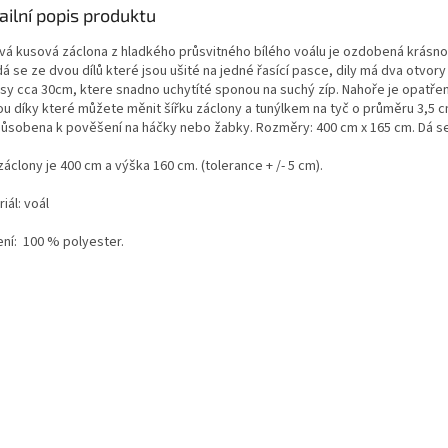
ailní popis produktu
vá kusová
záclona
z hladkého průsvitného bílého voálu je ozdobená krásno
á se ze dvou dílů které jsou ušité na jedné řasící pasce, dily má dva otvor
rsy cca 30cm, ktere snadno uchytíté sponou na suchý zíp. Nahoře je opatřen
ou díky které můžete měnit šířku záclony a tunýlkem na tyč o průměru 3,5 c
působena k pověšení na háčky nebo žabky.
Rozměry: 400 cm x 165 cm. Dá se
záclony je 400 cm a výška 160 cm.
(tolerance + /- 5 cm).
iál: voál
ní:
100 % polyester.