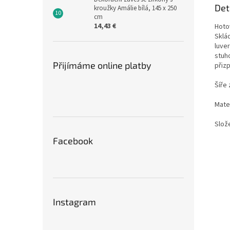
Det
kroužky Amálie bílá, 145 x 250
cm
14,43 €
Hoto
Sklád
luve
stuh
Přijímáme online platby
přiz
Šíře 
Mater
Slože
Facebook
Instagram