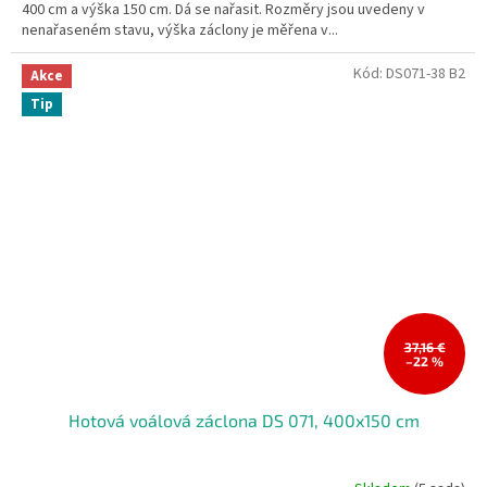
400 cm a výška 150 cm. Dá se nařasit. Rozměry jsou uvedeny v
5
nenařaseném stavu, výška záclony je měřena v...
hvězdiček.
Kód:
DS071-38 B2
Akce
Tip
37,16 €
–22 %
Hotová voálová záclona DS 071, 400x150 cm