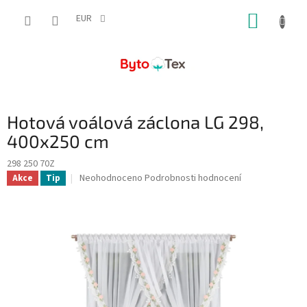
Přejít
NÁKUP
na
EUR
obsah
KOŠÍK
Hotová voálová záclona LG 298,
400x250 cm
298 250 70Z
Průměrné
Neohodnoceno
Podrobnosti hodnocení
Akce
Tip
hodnocení
produktu
je
0,0
z
5
hvězdiček.