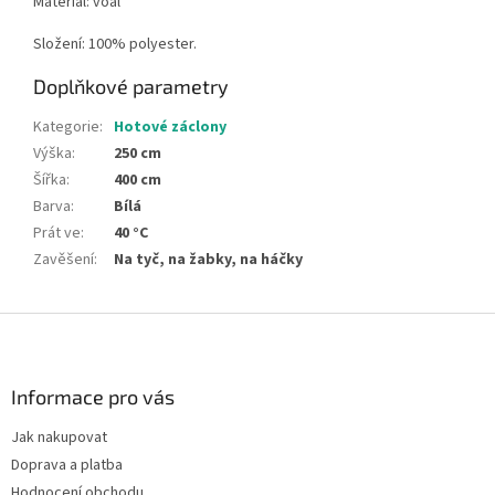
Materiál: voál
Složení: 100% polyester.
Doplňkové parametry
Kategorie
:
Hotové záclony
Výška
:
250 cm
Šířka
:
400 cm
Barva
:
Bílá
Prát ve
:
40 °C
Zavěšení
:
Na tyč, na žabky, na háčky
Z
á
p
a
Informace pro vás
t
Jak nakupovat
í
Doprava a platba
Hodnocení obchodu