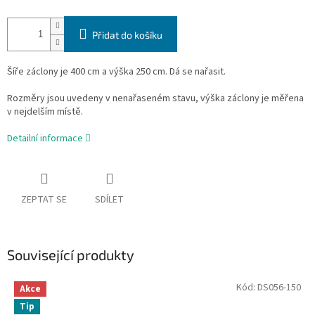
Přidat do košíku
Šíře záclony je 400 cm a výška 250 cm. Dá se nařasit.
Rozměry jsou uvedeny v nenařaseném stavu, výška záclony je měřena
v nejdelším místě.
Detailní informace
ZEPTAT SE
SDÍLET
Související produkty
Kód:
DS056-150
Akce
Tip