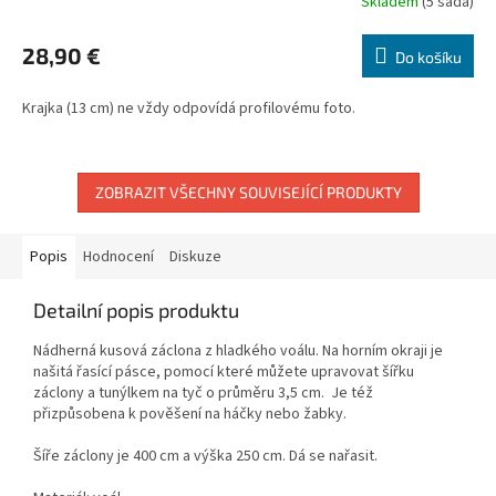
Skladem
(5 sada)
Průměrné
hodnocení
produktu
28,90 €
Do košíku
je
5,0
Krajka (13 cm) ne vždy odpovídá profilovému foto.
z
5
hvězdiček.
ZOBRAZIT VŠECHNY SOUVISEJÍCÍ PRODUKTY
Popis
Hodnocení
Diskuze
Detailní popis produktu
Nádherná kusová
záclona
z hladkého voálu. Na horním okraji je
našitá řasící pásce, pomocí které můžete upravovat šířku
záclony a tunýlkem na tyč o průměru 3,5 cm.
Je též
přizpůsobena k pověšení na háčky nebo žabky.
Šíře záclony je 400 cm a výška 250 cm.
Dá se nařasit.