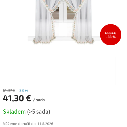
61,97 €
–33 %
61,97 €
–33 %
41,30 €
/ sada
Měrná
Skladem
(>5 sada)
cena:
Můžeme doručit do:
11.8.2026