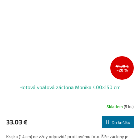
41,30 €
–20 %
Hotová voálová záclona Monika 400x150 cm
Skladem
(5 ks)
Průměrné
hodnocení
produktu
33,03 €
Do košíku
je
5,0
Krajka (14 cm) ne vždy odpovídá profilovému foto. Šíře záclony je
z