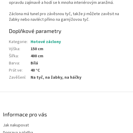
opravdu zajímavě a hodí se k mnoha interiérovým aranžmá.
Záclona má tunel pro závěsnou tyč, takže ji můžete zavěsit na
žabky nebo navléct přímo na garnýžovou tyč.
Doplňkové parametry
Kategorie
:
Hotové záclony
Výška
:
150 cm
Šířka
:
400 cm
Barva
:
Bílá
Prát ve
:
40 °C
Zavěšení
:
Na tyč, na žabky, na háčky
Z
á
p
a
Informace pro vás
t
Jak nakupovat
í
Doprava a platba