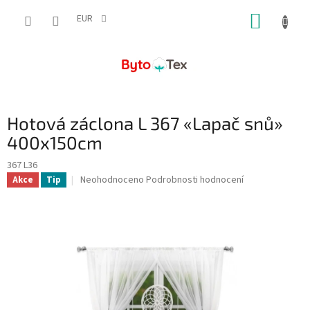
Přejít
NÁKUP
na
EUR
obsah
KOŠÍK
Hotová záclona L 367 «Lapač snů»
400x150cm
367 L36
Průměrné
Neohodnoceno
Podrobnosti hodnocení
Akce
Tip
hodnocení
produktu
je
0,0
z
5
hvězdiček.