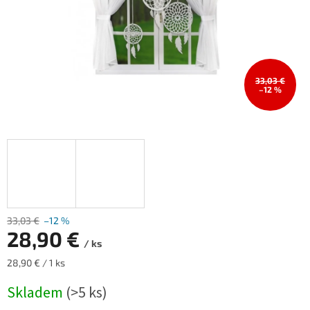
33,03 €
–12 %
33,03 €
–12 %
28,90 €
/ ks
Měrná
28,90 € / 1 ks
cena:
Skladem
(>5 ks)