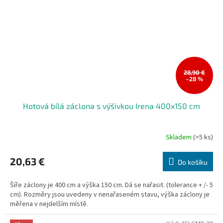
28,90 €
–28 %
Hotová bílá záclona s výšivkou Irena 400x150 cm
Skladem
(>5 ks)
20,63 €
Do košíku
Šíře záclony je 400 cm a výška 150 cm. Dá se nařasit. (tolerance + /- 5
cm). Rozměry jsou uvedeny v nenařaseném stavu, výška záclony je
měřena v nejdelším místě.