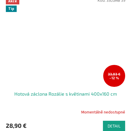
Kód:
35LGMB 39
Akce
Tip
33,03 €
–12 %
Hotová záclona Rozálie s květinami 400x160 cm
Momentálně nedostupné
28,90 €
DETAIL