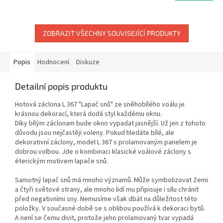
ZOBRAZIT VŠECHNY SOUVISEJÍCÍ PRODUKTY
Popis
Hodnocení
Diskuze
Detailní popis produktu
Hotová záclona L 367 "Lapač snů" ze sněhobílého voálu je
krásnou dekorací, která dodá styl každému oknu.
Díky bílým záclonam bude okno vypadat jasnější. Už jen z tohoto
důvodu jsou nejčastěji voleny. Pokud hledáte bílé, ale
dekorativní záclony, model L 367 s prolamovaným panelem je
dobrou volbou. Jde o kombinaci klasické voálové záclony s
éterickým motivem lapače snů.
Samotný lapač snů má mnoho významů. Může symbolizovat Zemi
a čtyři světové strany, ale mnoho lidí mu připisuje i sílu chránit
před negativními sny. Nemusíme však dbát na důležitost této
položky. V současné době se s oblibou používá k dekoraci bytů.
A není se čemu divit, protože jeho prolamovaný tvar vypadá