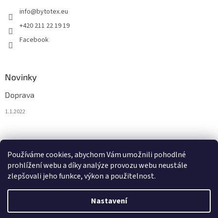
info
@
bytotex.eu
+420 211 22 19 19
Facebook
Novinky
Doprava
1.1.2022
Nákupní košík
Používáme cookies, abychom Vám umožnili pohodlné
prohlížení webu a díky analýze provozu webu neustále
0
KS /
0 €
zlepšovali jeho funkce, výkon a použitelnost.
Nastavení
Vytvořil Shoptet