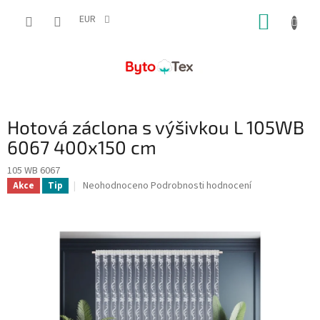
Přejít
NÁKUP
na
EUR
obsah
KOŠÍK
Hotová záclona s výšivkou L 105WB
6067 400x150 cm
105 WB 6067
Průměrné
Neohodnoceno
Podrobnosti hodnocení
Akce
Tip
hodnocení
produktu
je
0,0
z
5
hvězdiček.