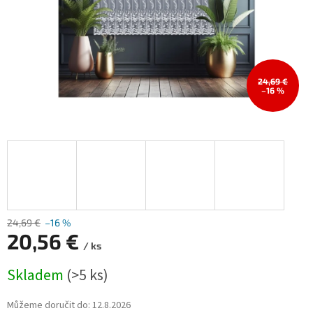
24,69 €
–16 %
24,69 €
–16 %
20,56 €
/ ks
Měrná
Skladem
(>5 ks)
cena:
Můžeme doručit do:
12.8.2026