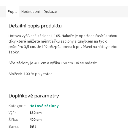
Popis
Hodnocení
Diskuze
Detailní popis produktu
Hotová vyšívaná záclona L 105. Nahoře je opatřena řasící stuhou
díky které můžete měnit šířku záclony a tunýlkem na tyč o
průměru 3,5 cm. Je též přizpůsobena k pověšení na háčky nebo
žabky.
Šíře záclony je 400 cm a výška 150 cm. Dá se nařasit.
Složení:
100 % polyester.
Doplňkové parametry
Kategorie
:
Hotové záclony
Výška
:
150 cm
Šířka
:
400 cm
Barva
:
Bílá