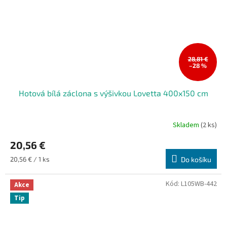
28,81 €
–28 %
Hotová bílá záclona s výšivkou Lovetta 400x150 cm
Skladem
(2 ks)
20,56 €
Měrná
20,56 € / 1 ks
Do košíku
cena:
Kód:
L105WB-442
Akce
Tip