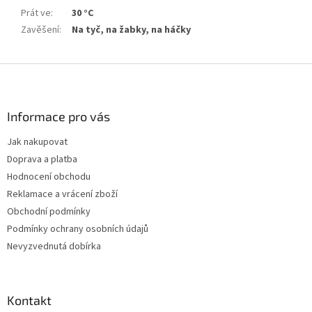
Prát ve
:
30 °C
Zavěšení
:
Na tyč, na žabky, na háčky
Z
á
p
a
Informace pro vás
t
Jak nakupovat
í
Doprava a platba
Hodnocení obchodu
Reklamace a vrácení zboží
Obchodní podmínky
Podmínky ochrany osobních údajů
Nevyzvednutá dobírka
Kontakt