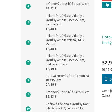
Teflonový ubrus bílá 140x300 cm
Tip
28,81 €
Dekorační závěs se zirkony s
kroužky Amálie 145 x 250 cm,
cappuccino
14,38 €
Dekorační závěs se zirkony s
Hotov
kroužky Amálie zelená, 145 x
řeck
250 cm
oranž
14,38 €
cm
Dekorační závěs se zirkony s
kroužky Amálie 145 x 250 cm,
32,9
pudrově růžová
14,79 €
Měrná
16,47 €
cena:
Hotová kusová záclona Monika
D
400x150 cm
24,69 €
Cena j
Teflonový ubrus bílá 140x280 cm
(2 ks)
32,93 €
Voálová záclona s kroužky Nani
bílá 2x145x250, cena za 2 ks