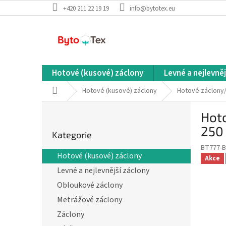
Přejít
+420 211 22 19 19
info@bytotex.eu
na
obsah
Hotové (kusové) záclony
Levné a nejlevněj
Domů
Hotové (kusové) záclony
Hotové záclony
P
Hot
o
Přeskočit
s
250
Kategorie
kategorie
t
BT777-
r
Hotové (kusové) záclony
Akce
a
Levné a nejlevnější záclony
n
n
Obloukové záclony
í
Metrážové záclony
p
Záclony
a