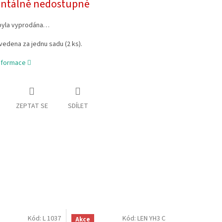
tálně nedostupné
byla vyprodána…
vedena za jednu sadu (2 ks).
informace
ZEPTAT SE
SDÍLET
Kód:
L 1037
Kód:
LEN YH3 C
Akce