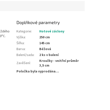
Doplňkové parametry
každého
Kategorie
:
Hotové záclony
30°C.
Výška
:
250 cm
Šířka
:
145 cm
Barva
:
Béžová
Balení/sada
:
2 ks v balení
Kroužky - vnitřní průměr
Zavěšení
:
3,5 cm
Položka byla vyprodána…