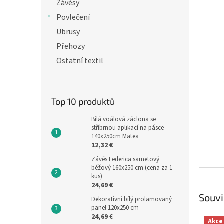
n
Závěsy
e
Povlečení
l
Ubrusy
Přehozy
Ostatní textil
Top 10 produktů
Bílá voálová záclona se
stříbrnou aplikací na pásce
140x250cm Matea
12,32 €
Závěs Federica sametový
béžový 160x250 cm (cena za 1
kus)
24,69 €
Souvi
Dekorativní bílý prolamovaný
panel 120x250 cm
24,69 €
Akce