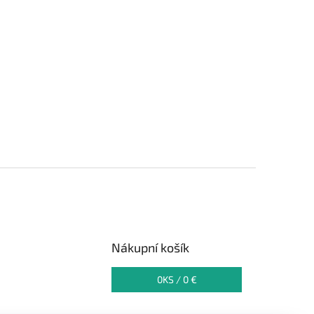
Nákupní košík
0
KS /
0 €