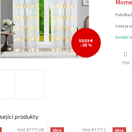
Momen
Položka 
Cena je u
Detailní 
53,53 €
–38 %
TISK
sející produkty
Kód:
BT777-OR
Kód:
BT777-Z
Akce
Akce