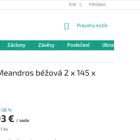
REKLAMACE A VRÁCENÍ ZBOŽÍ
EUR
OBCHODNÍ PODMÍNKY
Přihlášení
POD
NÁKUPNÍ
Prázdný košík
KOŠÍK
Záclony
Závěsy
Povlečení
Ubrusy
Pře
eandros béžová 2 x 145 x
–38 %
93 €
/ sada
 1 ks