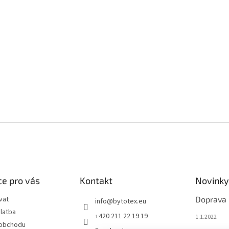
e pro vás
Kontakt
Novinky
vat
Doprava
info
@
bytotex.eu
latba
+420 211 22 19 19
1.1.2022
 obchodu