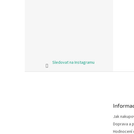
Sledovat na Instagramu
Z
á
p
a
t
Informac
í
Jak nakupo
Doprava a p
Hodnocení