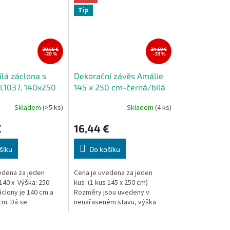
Tip
20,56 €
24,69 €
–20 %
–33 %
ílá záclona s
Dekorační závěs Amálie
 L1037, 140x250
145 x 250 cm-černá/bílá
za 1 kus)
Skladem
(>5 ks)
Skladem
(4 ks)
€
16,44 €
šíku
Do košíku
edena za jeden
Cena je uvedena za jeden
 140 x Výška: 250
kus (1 kus 145 x 250 cm)
áclony je 140 cm a
Rozměry jsou uvedeny v
cm. Dá se
nenařaseném stavu, výška
lerance + /- 5 cm)....
záclony/závěsu je měřena v
nejdelším místě.