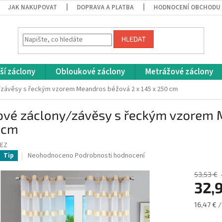
JAK NAKUPOVAT
DOPRAVA A PLATBA
HODNOCENÍ OBCHODU
HLEDAT
ší záclony
Obloukové záclony
Metrážové záclony
/závěsy s řeckým vzorem Meandros béžová 2 x 145 x 250 cm
ové záclony/závěsy s řeckým vzorem M
 cm
BEZ
Průměrné
Neohodnoceno
Podrobnosti hodnocení
Tip
hodnocení
produktu
53,53 €
je
32,
0,0
z
Měrná
16,47 € /
5
cena:
hvězdiček.