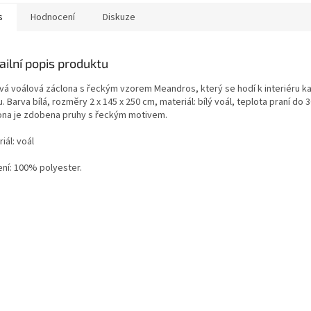
s
Hodnocení
Diskuze
ailní popis produktu
vá voálová záclona s řeckým vzorem Meandros, který se hodí k interiéru 
. Barva bílá, rozměry 2 x 145 x 250 cm, materiál: bílý voál, teplota praní do 
ona je zdobena pruhy s řeckým motivem.
iál: voál
ení: 100% polyester.