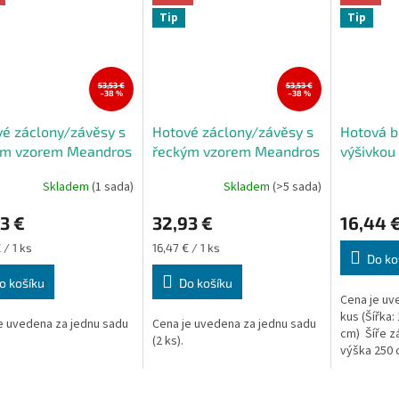
Tip
Tip
53,53 €
53,53 €
–38 %
–38 %
é záclony/závěsy s
Hotové záclony/závěsy s
Hotová b
ým vzorem Meandros
řeckým vzorem Meandros
výšivkou
ová 2 x 145 x 250
zelená 2 x 145 x 250 cm
cm (cena 
Skladem
(1 sada)
Skladem
(>5 sada)
3 €
32,93 €
16,44 
Měrná
 / 1 ks
16,47 € / 1 ks
Do ko
cena:
o košíku
Do košíku
Cena je uv
kus (Šířka:
e uvedena za jednu sadu
Cena je uvedena za jednu sadu
cm) Šíře z
.
(2 ks).
výška 250 
nařasit. (to