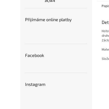
20,56 €
Popi
Přijímáme online platby
Det
Hoto
druhu
Zácl
Mater
Facebook
Slož
Instagram