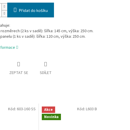
Přidat do košíku
ahuje:
rozměrech (2 ks v sadě): šířka: 145 cm, výška: 250 cm.
anelu (1 ks v sadě): šířka: 120 cm, výška: 250 cm.
informace
ZEPTAT SE
SDÍLET
Kód:
603-160 SS
Kód:
L603 B
Akce
Novinka