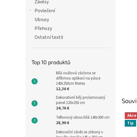
n
Závěsy
e
Povlečení
l
Ubrusy
Přehozy
Ostatní textil
Top 10 produktů
Bílá voálová záclona se
stříbrnou aplikací na pásce
140x250cm Matea
12,36 €
Dekorativní bílý prolamovaný
Souvi
panel 120x250 cm
24,76 €
Akce
Teflonový ubrus bílá 140x300 cm
28,90 €
Tip
Dekorační závěs se zirkony s