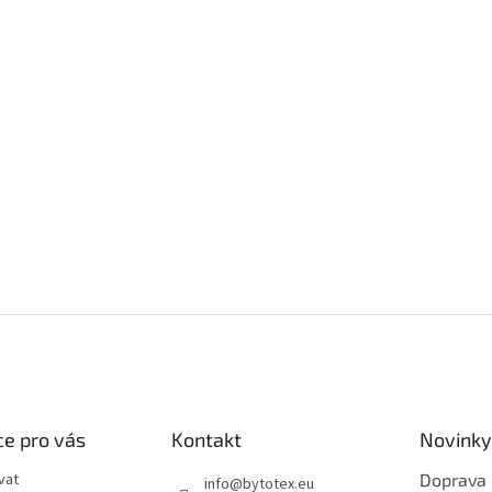
e pro vás
Kontakt
Novinky
vat
Doprava
info
@
bytotex.eu