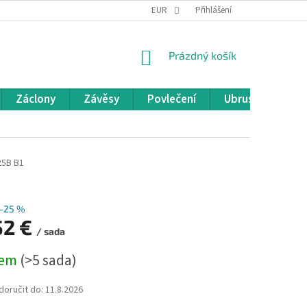
REKLAMACE A VRÁCENÍ ZBOŽÍ
EUR
OBCHODNÍ PODMÍNKY
Přihlášení
POD
NÁKUPNÍ
Prázdný košík
KOŠÍK
Záclony
Závěsy
Povlečení
Ubrusy
Pře
25B B1
–25 %
52 €
/ sada
dem
(>5 sada)
oručit do:
11.8.2026