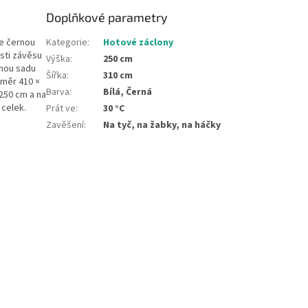
Doplňkové parametry
e černou
Kategorie
:
Hotové záclony
ásti závěsu
Výška
:
250 cm
chou sadu
Šířka
:
310 cm
změr 410 ×
Barva
:
Bílá, Černá
 250 cm a na
 celek.
Prát ve
:
30 °C
Zavěšení
:
Na tyč, na žabky, na háčky