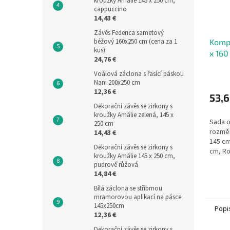
kroužky Amálie 145 x 250 cm,
cappuccino
14,43 €
Závěs Federica sametový
béžový 160x250 cm (cena za 1
Kompl
kus)
x 160
24,76 €
Voálová záclona s řasící páskou
Nani 200x250 cm
12,36 €
53,6
Dekorační závěs se zirkony s
kroužky Amálie zelená, 145 x
Sada o
250 cm
rozměr
14,43 €
145 cm
Dekorační závěs se zirkony s
cm, Ro
kroužky Amálie 145 x 250 cm,
sadě):
pudrově růžová
cm.
14,84 €
Bílá záclona se stříbrnou
mramorovou aplikací na pásce
145x250cm
Popi
12,36 €
Dekorační závěs se zirkony s