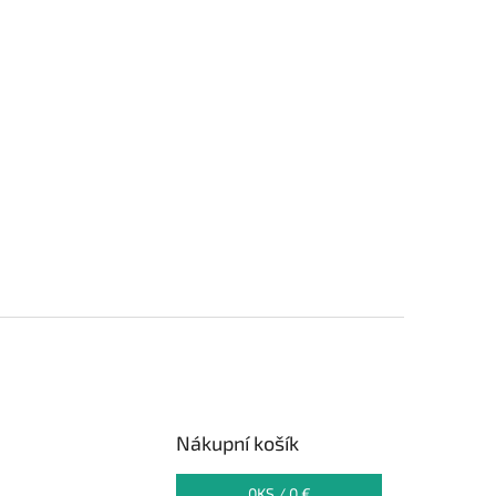
Nákupní košík
0
KS /
0 €