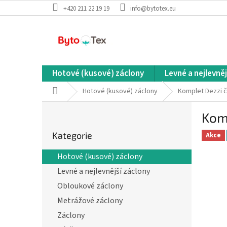
Přejít
+420 211 22 19 19
info@bytotex.eu
na
obsah
Hotové (kusové) záclony
Levné a nejlevněj
Domů
Hotové (kusové) záclony
Komplet Dezzi č
P
Kom
o
Přeskočit
s
Kategorie
kategorie
Akce
t
r
Hotové (kusové) záclony
a
Levné a nejlevnější záclony
n
n
Obloukové záclony
í
Metrážové záclony
p
Záclony
a