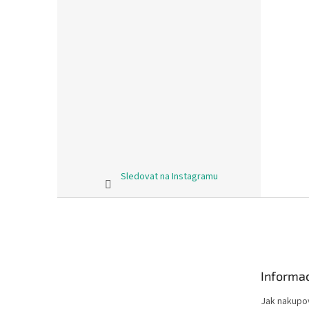
Sledovat na Instagramu
Z
á
p
a
t
Informac
í
Jak nakupo