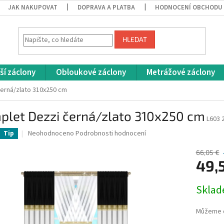
JAK NAKUPOVAT
DOPRAVA A PLATBA
HODNOCENÍ OBCHODU
HLEDAT
ší záclony
Obloukové záclony
Metrážové záclony
erná/zlato 310x250 cm
plet Dezzi černá/zlato 310x250 cm
L603 
Průměrné
Neohodnoceno
Podrobnosti hodnocení
Tip
hodnocení
produktu
66,05 €
je
49,
0,0
z
Měrná
Skla
5
cena:
hvězdiček.
Můžeme d