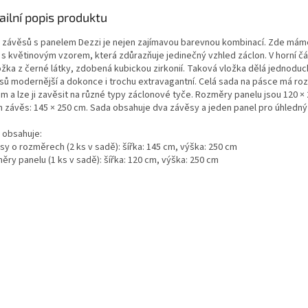
ailní popis produktu
 závěsů s panelem Dezzi je nejen zajímavou barevnou kombinací. Zde mám
u s květinovým vzorem, která zdůrazňuje jedinečný vzhled záclon. V horní č
ložka z černé látky, zdobená kubickou zirkonií. Taková vložka dělá jednodu
sů modernější a dokonce i trochu extravagantní. Celá sada na pásce má ro
m a lze ji zavěsit na různé typy záclonové tyče. Rozměry panelu jsou 120 ×
n závěs: 145 × 250 cm. Sada obsahuje dva závěsy a jeden panel pro úhledný
 obsahuje:
sy o rozměrech (2 ks v sadě): šířka: 145 cm, výška: 250 cm
ry panelu (1 ks v sadě): šířka: 120 cm, výška: 250 cm