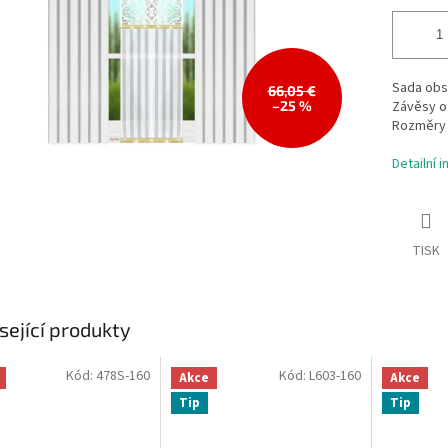
Sada obs
66,05 €
–25 %
Závěsy o 
Rozměry p
Detailní 
TISK
sející produkty
Kód:
478S-160
Kód:
L603-160
Akce
Akce
Tip
Tip