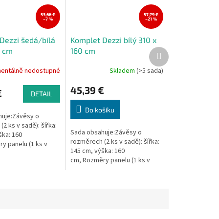
53,66 €
57,79 €
–7 %
–21 %
Dezzi šedá/bílá
Komplet Dezzi bílý 310 x
0 cm
160 cm
Další
produkt
entálně nedostupné
Skladem
(>5 sada)
45,39 €
€
DETAIL
Do košíku
uje:Závěsy o
2 ks v sadě): šířka:
Sada obsahuje:Závěsy o
ška: 160
rozměrech (2 ks v sadě): šířka:
y panelu (1 ks v
145 cm, výška: 160
a: 120 cm, výška: 150
cm, Rozměry panelu (1 ks v
sadě): šířka: 120 cm, výška: 150
cm.