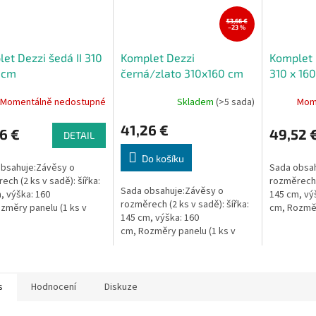
53,66 €
–23 %
et Dezzi šedá II 310
Komplet Dezzi
Komplet 
 cm
černá/zlato 310x160 cm
310 x 16
Momentálně nedostupné
Skladem
(>5 sada)
Mom
41,26 €
6 €
49,52 
DETAIL
Do košíku
bsahuje:Závěsy o
Sada obsah
ech (2 ks v sadě): šířka:
rozměrech (
Sada obsahuje:Závěsy o
, výška: 160
145 cm, vý
rozměrech (2 ks v sadě): šířka:
změry panelu (1 ks v
cm, Rozměr
145 cm, výška: 160
 šířka: 120 cm, výška: 150
sadě): šířk
cm, Rozměry panelu (1 ks v
cm.
sadě): šířka: 120 cm, výška: 150
cm.
s
Hodnocení
Diskuze