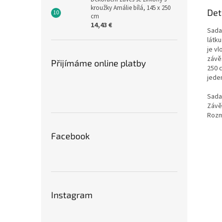
kroužky Amálie bílá, 145 x 250
Det
cm
14,43 €
Sada
látk
je v
závě
Přijímáme online platby
250 c
jede
Sada
Závě
Rozmě
Facebook
Instagram