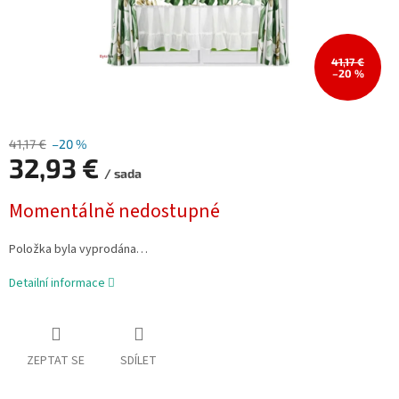
41,17 €
–20 %
41,17 €
–20 %
32,93 €
/ sada
Měrná
Momentálně nedostupné
cena:
Položka byla vyprodána…
Detailní informace
ZEPTAT SE
SDÍLET