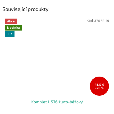
Související produkty
Kód:
576 ZB 49
Akce
Novinka
Tip
41,17 €
–20 %
Komplet L 576 žluto-béžový