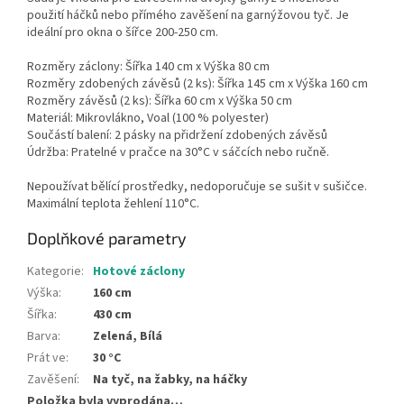
použití háčků nebo přímého zavěšení na garnýžovou tyč. Je
ideální pro okna o šířce 200-250 cm.
Rozměry záclony: Šířka 140 cm x Výška 80 cm
Rozměry zdobených závěsů (2 ks): Šířka 145 cm x Výška 160 cm
Rozměry závěsů (2 ks): Šířka 60 cm x Výška 50 cm
Materiál: Mikrovlákno, Voal (100 % polyester)
Součástí balení: 2 pásky na přidržení zdobených závěsů
Údržba: Pratelné v pračce na 30°C v sáčcích nebo ručně.
Nepoužívat bělící prostředky, nedoporučuje se sušit v sušičce.
Maximální teplota žehlení 110°C.
Doplňkové parametry
Kategorie
:
Hotové záclony
Výška
:
160 cm
Šířka
:
430 cm
Barva
:
Zelená, Bílá
Prát ve
:
30 °C
Zavěšení
:
Na tyč, na žabky, na háčky
Položka byla vyprodána…