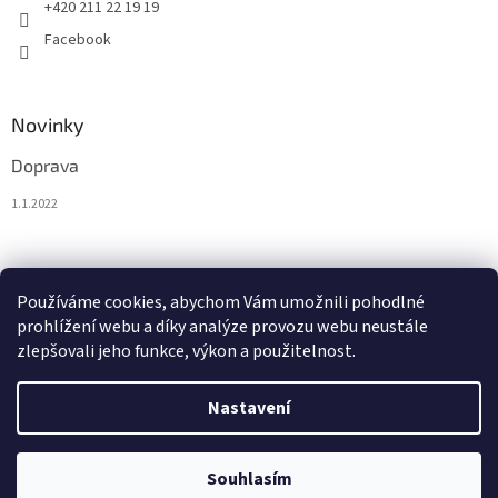
+420 211 22 19 19
Facebook
Novinky
Doprava
1.1.2022
Nákupní košík
Používáme cookies, abychom Vám umožnili pohodlné
prohlížení webu a díky analýze provozu webu neustále
0
KS /
0 €
zlepšovali jeho funkce, výkon a použitelnost.
Nastavení
Vytvořil Shoptet
Souhlasím
Copyright 2026
BytoTex.eu
. Všechna práva vyhrazena.