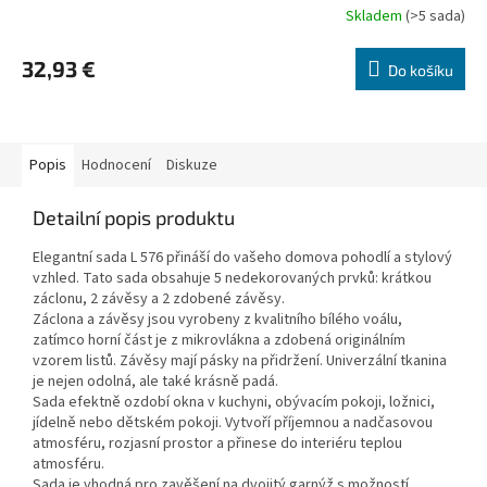
Skladem
(>5 sada)
32,93 €
Do košíku
Popis
Hodnocení
Diskuze
Detailní popis produktu
Elegantní sada L 576 přináší do vašeho domova pohodlí a stylový
vzhled. Tato sada obsahuje 5 nedekorovaných prvků: krátkou
záclonu, 2 závěsy a 2 zdobené závěsy.
Záclona a závěsy jsou vyrobeny z kvalitního bílého voálu,
zatímco horní část je z mikrovlákna a zdobená originálním
vzorem listů. Závěsy mají pásky na přidržení. Univerzální tkanina
je nejen odolná, ale také krásně padá.
Sada efektně ozdobí okna v kuchyni, obývacím pokoji, ložnici,
jídelně nebo dětském pokoji. Vytvoří příjemnou a nadčasovou
atmosféru, rozjasní prostor a přinese do interiéru teplou
atmosféru.
Sada je vhodná pro zavěšení na dvojitý garnýž s možností