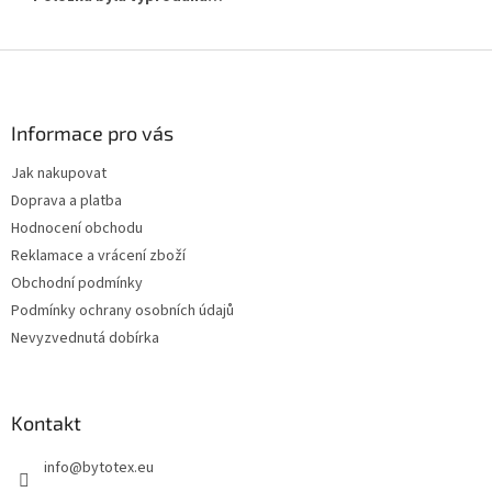
Z
á
p
a
Informace pro vás
t
Jak nakupovat
í
Doprava a platba
Hodnocení obchodu
Reklamace a vrácení zboží
Obchodní podmínky
Podmínky ochrany osobních údajů
Nevyzvednutá dobírka
Kontakt
info
@
bytotex.eu