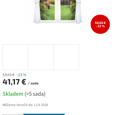
53,53 €
–23 %
53,53 €
–23 %
41,17 €
/ sada
Měrná
Skladem
(>5 sada)
cena:
Můžeme doručit do:
12.8.2026