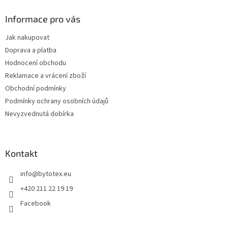
p
a
Informace pro vás
t
Jak nakupovat
í
Doprava a platba
Hodnocení obchodu
Reklamace a vrácení zboží
Obchodní podmínky
Podmínky ochrany osobních údajů
Nevyzvednutá dobírka
Kontakt
info
@
bytotex.eu
+420 211 22 19 19
Facebook