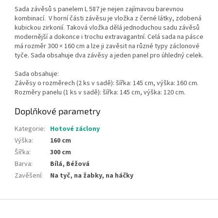
Sada závěsů s panelem L 587 je nejen zajímavou barevnou
kombinací. V horní části závěsu je vložka z černé látky, zdobená
kubickou zirkonií. Taková vložka dělá jednoduchou sadu závěsů
modernější a dokonce i trochu extravagantní. Celá sada na pásce
má rozměr 300 × 160 cm a lze ji zavěsit na různé typy záclonové
tyče. Sada obsahuje dva závěsy a jeden panel pro úhledný celek.
Sada obsahuje:
Závěsy o rozměrech (2 ks v sadě): šířka: 145 cm, výška: 160 cm.
Rozměry panelu (1 ks v sadě): šířka: 145 cm, výška: 120 cm.
Doplňkové parametry
Kategorie
:
Hotové záclony
Výška
:
160 cm
Šířka
:
300 cm
Barva
:
Bílá, Béžová
Zavěšení
:
Na tyč, na žabky, na háčky
Z
á