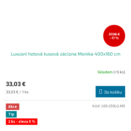
37,16 €
–11 %
Luxusní hotová kusová záclona Monika 400x160 cm
Skladem
(>5 ks)
33,03 €
Měrná
33,03 € / 1 ks
Do košíku
cena:
Kód:
169-250LG-M5
Akce
Tip
2 ks - sleva 5 %