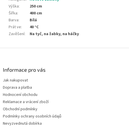
Výška
:
250 cm
Šířka
:
400 cm
Barva
:
Bílá
Prát ve
:
40 °C
Zavěšení
:
Na tyč, na žabky, na háčky
Z
á
p
a
Informace pro vás
t
Jak nakupovat
í
Doprava a platba
Hodnocení obchodu
Reklamace a vrácení zboží
Obchodní podmínky
Podmínky ochrany osobních údajů
Nevyzvednutá dobírka