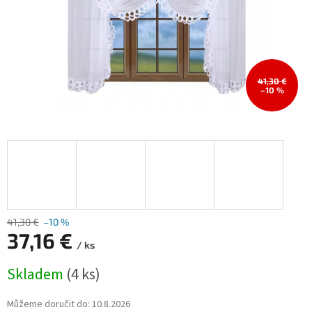
41,30 €
–10 %
41,30 €
–10 %
37,16 €
/ ks
Měrná
Skladem
(4 ks)
cena:
Můžeme doručit do:
10.8.2026