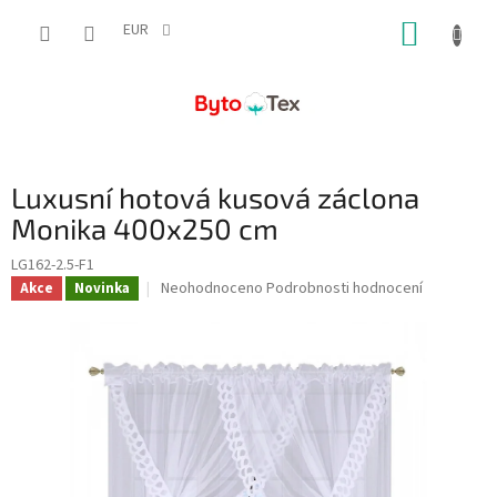
Přejít
NÁKUP
na
EUR
obsah
KOŠÍK
Luxusní hotová kusová záclona
Monika 400x250 cm
LG162-2.5-F1
Průměrné
Neohodnoceno
Podrobnosti hodnocení
Akce
Novinka
hodnocení
produktu
je
0,0
z
5
hvězdiček.