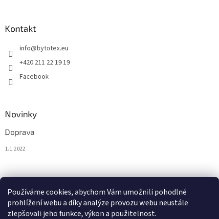
Kontakt
info
@
bytotex.eu
+420 211 22 19 19
Facebook
Novinky
Doprava
1.1.2022
Nákupní košík
Používáme cookies, abychom Vám umožnili pohodlné
prohlížení webu a díky analýze provozu webu neustále
0
KS /
0 €
zlepšovali jeho funkce, výkon a použitelnost.