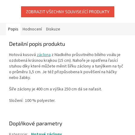
ZOBRAZIT VŠECHNY SOUVISEJÍCÍ PRODUKTY
Popis
Hodnocení
Diskuze
Detailní popis produktu
Hotová kusová
záclona
z hladkého průsvitného bílého voálu je
ozdobená krásnou krajkou
(15 cm). Nahoře je opatřena řasící
stuhou díky které můžete měnit šířku záclony a tunýlkem na tyč
o průměru 3,5 cm. Je též přizpůsobena k pověšení na háčky
nebo žabky.
Šíře záclony je 400 cm a výška 250 cm dá se nařasit.
Složení:
100 % polyester.
Doplňkové parametry
Kategorie
:
Hotové záclony