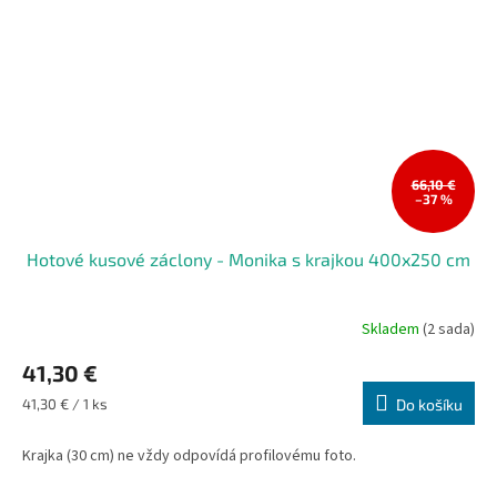
66,10 €
–37 %
Hotové kusové záclony - Monika s krajkou 400x250 cm
Skladem
(2 sada)
41,30 €
Měrná
41,30 € / 1 ks
Do košíku
cena:
Krajka (30 cm) ne vždy odpovídá profilovému foto.