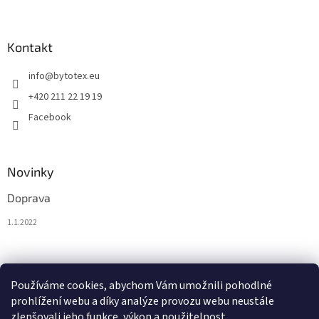
Kontakt
info
@
bytotex.eu
+420 211 22 19 19
Facebook
Novinky
Doprava
1.1.2022
Nákupní košík
Používáme cookies, abychom Vám umožnili pohodlné
prohlížení webu a díky analýze provozu webu neustále
0
KS /
0 €
zlepšovali jeho funkce, výkon a použitelnost.