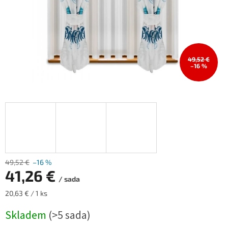
49,52 €
–16 %
49,52 €
–16 %
41,26 €
/ sada
Měrná
20,63 € / 1 ks
cena:
Skladem
(>5 sada)