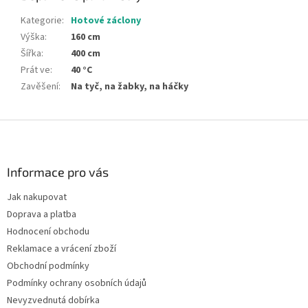
Kategorie
:
Hotové záclony
Výška
:
160 cm
Šířka
:
400 cm
Prát ve
:
40 °C
Zavěšení
:
Na tyč, na žabky, na háčky
Z
á
p
a
Informace pro vás
t
Jak nakupovat
í
Doprava a platba
Hodnocení obchodu
Reklamace a vrácení zboží
Obchodní podmínky
Podmínky ochrany osobních údajů
Nevyzvednutá dobírka