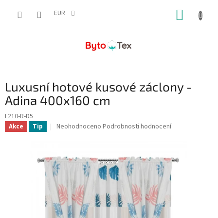
Přejít
NÁKUP
na
EUR
obsah
KOŠÍK
Luxusní hotové kusové záclony -
Adina 400x160 cm
L210-R-D5
Průměrné
Neohodnoceno
Podrobnosti hodnocení
Akce
Tip
hodnocení
produktu
je
0,0
z
5
hvězdiček.