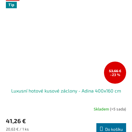
Tip
53,66 €
–23 %
Luxusní hotové kusové záclony - Adina 400x160 cm
Skladem
(>5 sada)
41,26 €
Měrná
20,63 € / 1 ks
Do košíku