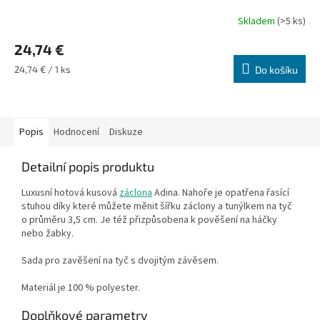
Skladem
(>5 ks)
24,74 €
Měrná
24,74 € / 1 ks
Do košíku
cena:
Popis
Hodnocení
Diskuze
Detailní popis produktu
Luxusní hotová kusová
záclona
Adina
. Nahoře je opatřena řasící
stuhou díky které můžete měnit šířku záclony a tunýlkem na tyč
o průměru 3,5 cm. Je též přizpůsobena k pověšení na háčky
nebo žabky.
Sada pro zavěšení na tyč s dvojitým závěsem.
Materiál je 100 % polyester.
Doplňkové parametry