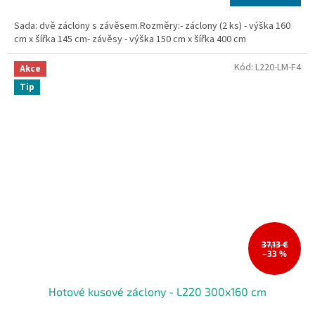
cena:
Sada: dvě záclony s závěsem.Rozměry:- záclony (2 ks) - výška 160
cm x šířka 145 cm- závěsy - výška 150 cm x šířka 400 cm
Kód:
L220-LM-F4
Akce
Tip
37,13 €
–33 %
Hotové kusové záclony - L220 300x160 cm