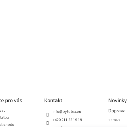
e pro vás
Kontakt
Novinky
vat
Doprava
info
@
bytotex.eu
latba
+420 211 22 19 19
1.1.2022
 obchodu