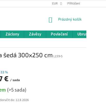
REKLAMACE A VRÁCENÍ ZBOŽÍ
EUR
OBCHODNÍ PODMÍNKY
Přihlášení
POD
NÁKUPNÍ
Prázdný košík
KOŠÍK
Záclony
Závěsy
Povlečení
Ubrusy
Pře
la šedá 300x250 cm
L159-S
–33 %
7 €
/ sada
dem
(>5 sada)
oručit do:
12.8.2026