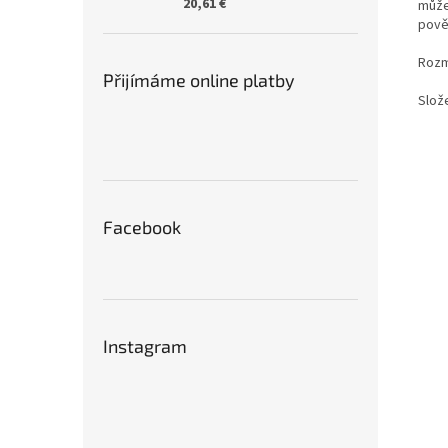
20,61 €
může
pově
Rozm
Přijímáme online platby
Slož
Facebook
Instagram