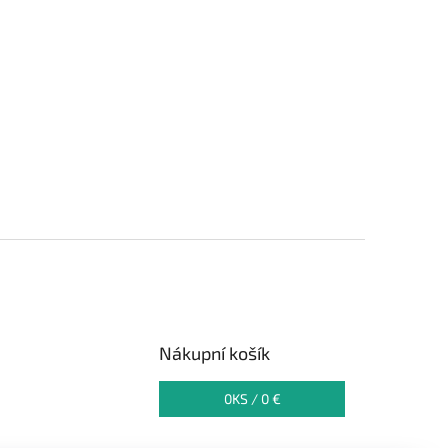
Nákupní košík
0
KS /
0 €