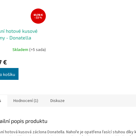
61,78 €
–33 %
ní hotové kusové
ny - Donatella
ená 300x250 cm
Skladem
(>5 sada)
rné
cení
7 €
ktu
o košíku
ček.
s
Hodnocení (1)
Diskuze
ailní popis produktu
sní hotová kusová
záclona
Donatella. Nahoře je opatřena řasící stuhou díky 