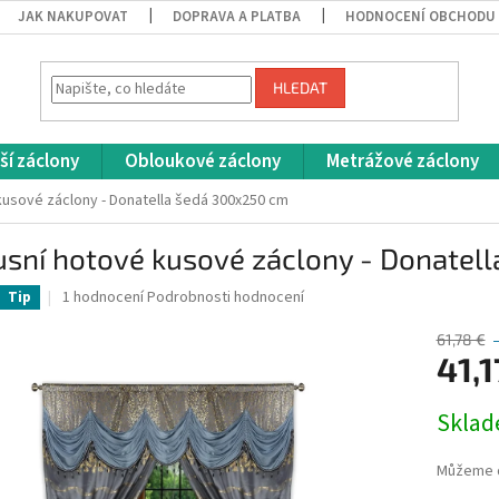
JAK NAKUPOVAT
DOPRAVA A PLATBA
HODNOCENÍ OBCHODU
HLEDAT
ší záclony
Obloukové záclony
Metrážové záclony
kusové záclony - Donatella šedá 300x250 cm
usní hotové kusové záclony - Donatel
Průměrné
1 hodnocení
Podrobnosti hodnocení
Tip
hodnocení
produktu
61,78 €
je
41,1
5,0
z
Měrná
Skla
5
cena:
hvězdiček.
Můžeme d