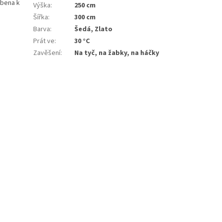
obena k
Výška
:
250 cm
Šířka
:
300 cm
Barva
:
Šedá, Zlato
Prát ve
:
30 °C
Zavěšení
:
Na tyč, na žabky, na háčky