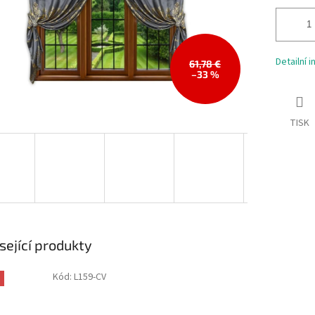
Detailní 
61,78 €
–33 %
TISK
sející produkty
Kód:
L159-CV