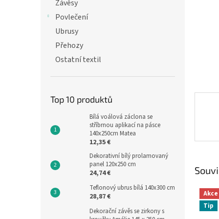
n
Závěsy
e
Povlečení
l
Ubrusy
Přehozy
Ostatní textil
Top 10 produktů
Bílá voálová záclona se
stříbrnou aplikací na pásce
140x250cm Matea
12,35 €
Dekorativní bílý prolamovaný
panel 120x250 cm
Souvi
24,74 €
Teflonový ubrus bílá 140x300 cm
Akce
28,87 €
Tip
Dekorační závěs se zirkony s