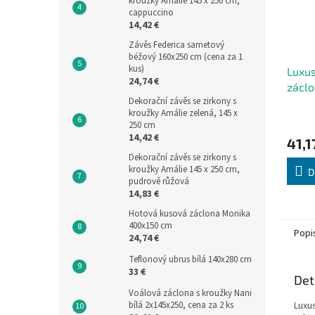
kroužky Amálie 145 x 250 cm,
cappuccino
14,42 €
Závěs Federica sametový
béžový 160x250 cm (cena za 1
kus)
Luxus
24,74 €
záclo
Dekorační závěs se zirkony s
červ
kroužky Amálie zelená, 145 x
Průmě
250 cm
hodno
14,42 €
41,1
produ
je
Dekorační závěs se zirkony s
kroužky Amálie 145 x 250 cm,
5,0
D
pudrově růžová
z
14,83 €
5
hvězdi
Hotová kusová záclona Monika
400x150 cm
Popi
24,74 €
Teflonový ubrus bílá 140x280 cm
33 €
Det
Voálová záclona s kroužky Nani
Luxu
bílá 2x145x250, cena za 2 ks