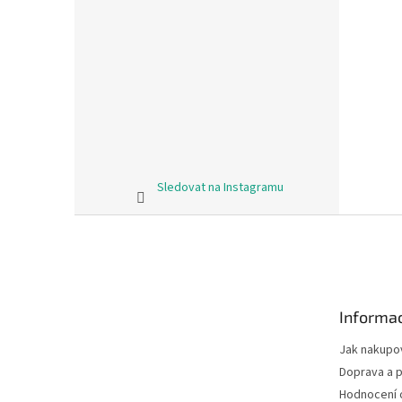
Sledovat na Instagramu
Z
á
p
a
t
Informac
í
Jak nakupo
Doprava a p
Hodnocení