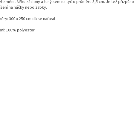
te měnit šířku záclony a tunýlkem na tyč o průměru 3,5 cm. Je též přizpůs
šení na háčky nebo žabky.
ěry: 300 x 250 cm dá se nařasit
ení: 100% polyester