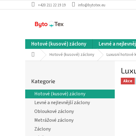
Přejít
+420 211 22 19 19
info@bytotex.eu
na
obsah
Hotové (kusové) záclony
Levné a nejlevněj
Domů
Hotové (kusové) záclony
Luxusní hotové 
P
Lux
o
Přeskočit
s
Kategorie
kategorie
Akce
t
r
Hotové (kusové) záclony
a
Levné a nejlevnější záclony
n
n
Obloukové záclony
í
Metrážové záclony
p
Záclony
a