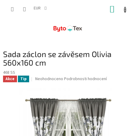
Přejít
NÁKUP
na
EUR
obsah
KOŠÍK
Sada záclon se závěsem Olivia
560x160 cm
468 SS
Průměrné
Neohodnoceno
Podrobnosti hodnocení
Akce
Tip
hodnocení
produktu
je
0,0
z
5
hvězdiček.