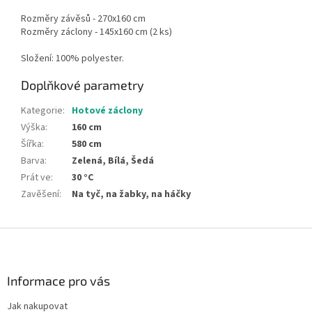
Rozměry závěsů - 270x160 cm
Rozměry záclony - 145x160 cm (2 ks)
Složení: 100% polyester.
Doplňkové parametry
Kategorie
:
Hotové záclony
Výška
:
160 cm
Šířka
:
580 cm
Barva
:
Zelená, Bílá, Šedá
Prát ve
:
30 °C
Zavěšení
:
Na tyč, na žabky, na háčky
Z
á
p
a
Informace pro vás
t
Jak nakupovat
í