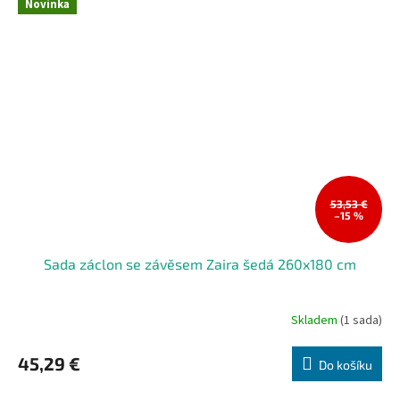
Novinka
53,53 €
–15 %
Sada záclon se závěsem Zaira šedá 260x180 cm
Skladem
(1 sada)
45,29 €
Do košíku