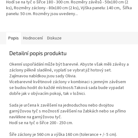
Hodí se na tyč o šířce 180 - 300 cm. Rozměry závěsů - 50x180 cm (2
ks), Rozměry záclony - 80x180 cm (2 ks), Výška panelu: 140 cm, Šířka
panelu: 50 cm. Rozměry jsou uvedeny...
Popis
Hodnocení
Diskuze
Detailní popis produktu
Okenní uspořádání může být barevné. Abyste však měli závěsy a
záclony pěkně sladěné, vyplatí se vybrat již hotový set.
Zajímavou nabídkou jsou sady Olivia.
Vícebarevné květinové záclony v kombinaci s jemným závěsem
se budou hodit do každé místnosti.Taková sada bude vypadat
dobře jak v obývacím pokoji, tak v ložnici.
Sada je určena k zavěšení na jednoduchou nebo dvojitou
garnýžovou tyč s možností zavěšení na žabkách nebo se přímo
navlékne na garnýžovou tyč.
Hodí se na tyč o šířce 200 - 250 cm.
Šíře záclony je 560 cm a výška 160 cm (tolerance + /- 5 cm).