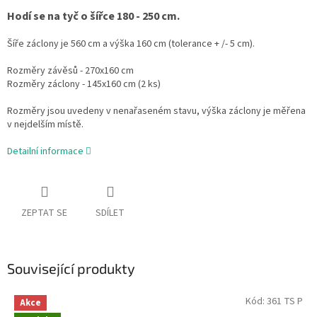
Hodí se na tyč o šířce 180 - 250 cm.
Šíře záclony je 560 cm a výška 160 cm (tolerance + /- 5 cm).
Rozměry závěsů - 270x160 cm
Rozměry záclony - 145x160 cm (2 ks)
Rozměry jsou uvedeny v nenařaseném stavu, výška záclony je měřena
v nejdelším místě.
Detailní informace
ZEPTAT SE
SDÍLET
Související produkty
Kód:
361 TS P
Akce