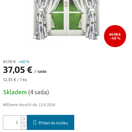
61,78 €
–40 %
61,78 €
–40 %
37,05 €
/ sada
Měrná
12,35 € / 1 ks
cena:
Skladem
(4 sada)
Můžeme doručit do:
12.8.2026
Přidat do košíku