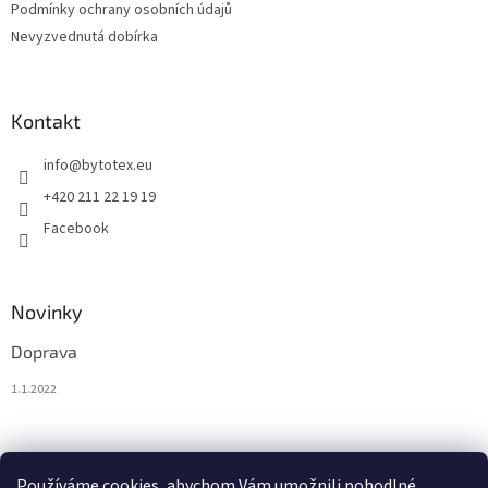
Podmínky ochrany osobních údajů
Nevyzvednutá dobírka
Kontakt
info
@
bytotex.eu
+420 211 22 19 19
Facebook
Novinky
Doprava
1.1.2022
Nákupní košík
Používáme cookies, abychom Vám umožnili pohodlné