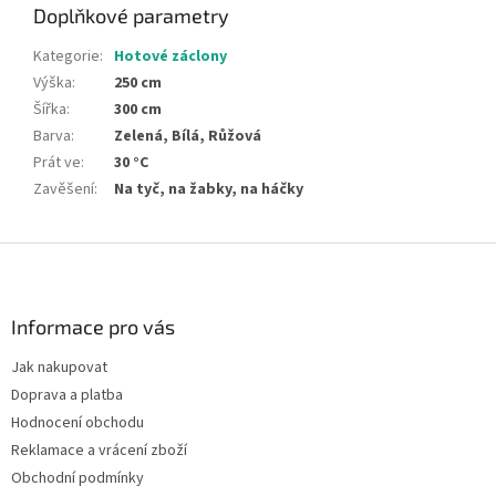
Doplňkové parametry
Kategorie
:
Hotové záclony
Výška
:
250 cm
Šířka
:
300 cm
Barva
:
Zelená, Bílá, Růžová
Prát ve
:
30 °C
Zavěšení
:
Na tyč, na žabky, na háčky
Z
á
p
a
Informace pro vás
t
Jak nakupovat
í
Doprava a platba
Hodnocení obchodu
Reklamace a vrácení zboží
Obchodní podmínky