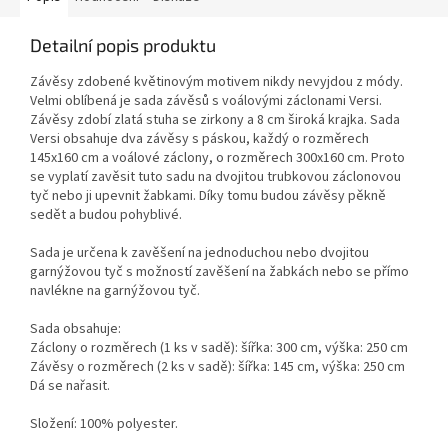
Detailní popis produktu
Závěsy zdobené květinovým motivem nikdy nevyjdou z módy.
Velmi oblíbená je sada závěsů s voálovými záclonami Versi.
Závěsy zdobí zlatá stuha se zirkony a 8 cm široká krajka. Sada
Versi obsahuje dva závěsy s páskou, každý o rozměrech
145x160 cm a voálové záclony, o rozměrech 300x160 cm. Proto
se vyplatí zavěsit tuto sadu na dvojitou trubkovou záclonovou
tyč nebo ji upevnit žabkami. Díky tomu budou závěsy pěkně
sedět a budou pohyblivé.
Sada je určena k zavěšení na jednoduchou nebo dvojitou
garnýžovou tyč s možností zavěšení na žabkách nebo se přímo
navlékne na garnýžovou tyč.
Sada obsahuje:
Záclony o rozměrech (1 ks v sadě): šířka: 300 cm, výška: 250 cm
Závěsy o rozměrech (2 ks v sadě): šířka: 145 cm, výška: 250 cm
Dá se nařasit.
Složení: 100% polyester.