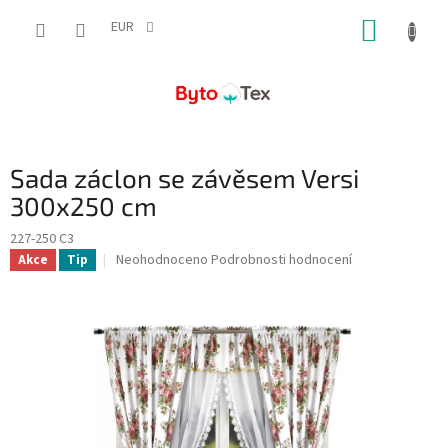
Přejít
NÁKUP
na
EUR
obsah
KOŠÍK
Sada záclon se závěsem Versi
300x250 cm
227-250 C3
Průměrné
Neohodnoceno
Podrobnosti hodnocení
Akce
Tip
hodnocení
produktu
je
0,0
z
5
hvězdiček.