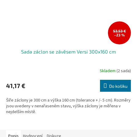
53,53 €
–23 %
Sada záclon se závěsem Versi 300x160 cm
Skladem
(2 sada)
41,17 €
Do košíku
Šíře záclony je 300 cm a výška 160 cm (tolerance + /- 5 cm). Rozměry
jsou uvedeny v nenařaseném stavu, výška záclony je měřena v
nejdelším místě.
Popis
Hodnocení
Diskuze