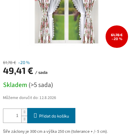
61,78 €
–20 %
61,78 €
–20 %
49,41 €
/ sada
Měrná
Skladem
(>5 sada)
cena:
Můžeme doručit do:
12.8.2026
Přidat do košíku
Šíře záclony je 300 cm a výška 250 cm (tolerance + /- 5 cm).