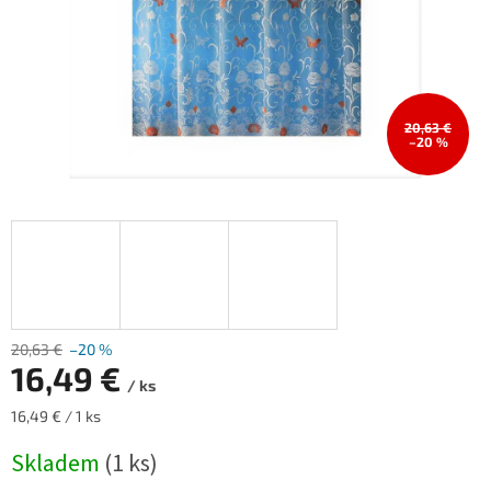
20,63 €
–20 %
20,63 €
–20 %
16,49 €
/ ks
Měrná
16,49 € / 1 ks
cena:
Skladem
(1 ks)