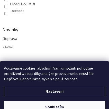
+420 211 22 19 19
Facebook
Novinky
Doprava
1.1.2022
Nákupní košík
Používáme cookies, abychom Vám umožnili pohodlné
prohlížení webu a díky analýze provozu webu neustále
0
KS /
0 €
zlepšovali jeho funkce, výkon a použitelnost.
Nastavení
Vytvořil Shoptet
Souhlasím
Copyright 2026
BytoTex.eu
. Všechna práva vyhrazena.