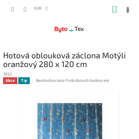
Přejít
NÁKUP
na
EUR
obsah
KOŠÍK
Hotová oblouková záclona Motýli
oranžový 280 x 120 cm
3822
Průměrné
Neohodnoceno
Podrobnosti hodnocení
Akce
Tip
hodnocení
produktu
je
0,0
z
5
hvězdiček.