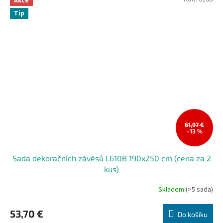
Akce
Tip
61,97 €
–13 %
Sada dekoračních závěsů L610B 190x250 cm (cena za 2
kus)
Skladem
(>5 sada)
53,70 €
Do košíku