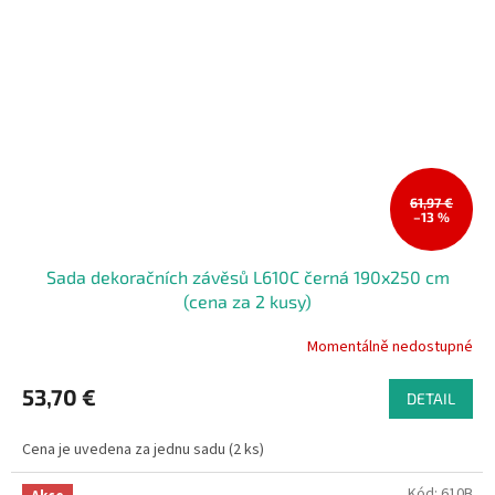
61,97 €
–13 %
Sada dekoračních závěsů L610C černá 190x250 cm
(cena za 2 kusy)
Momentálně nedostupné
53,70 €
DETAIL
Cena je uvedena za jednu sadu (2 ks)
Kód:
610B