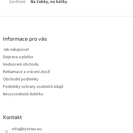
Zavěšení
:
Na žabky, na háčky
Z
á
p
a
Informace pro vás
t
Jak nakupovat
í
Doprava a platba
Hodnocení obchodu
Reklamace a vrácení zboží
Obchodní podmínky
Podmínky ochrany osobních údajů
Nevyzvednutá dobírka
Kontakt
info
@
bytotex.eu