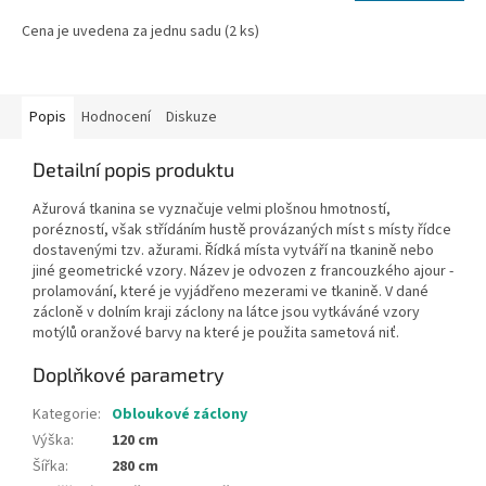
Cena je uvedena za jednu sadu (2 ks)
Popis
Hodnocení
Diskuze
Detailní popis produktu
Ažurová tkanina se vyznačuje velmi plošnou hmotností,
porézností, však střídáním hustě provázaných míst s místy řídce
dostavenými tzv. ažurami. Řídká místa vytváří na tkanině nebo
jiné geometrické vzory. Název je odvozen z francouzkého ajour -
prolamování, které je vyjádřeno mezerami ve tkanině. V dané
zácloně v dolním kraji záclony na látce jsou vytkáváné vzory
motýlů oranžové barvy na které je použita sametová niť.
Doplňkové parametry
Kategorie
:
Obloukové záclony
Výška
:
120 cm
Šířka
:
280 cm