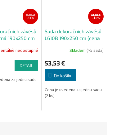
61,78 €
61,78 €
–13 %
–13 %
oračních závěsů
Sada dekoračních závěsů
rná 190x250 cm
L610B 190x250 cm (cena
2 kusy)
za 2 kus)
entálně nedostupné
Skladem
(>5 sada)
53,53 €
DETAIL
Do košíku
edena za jednu sadu
Cena je uvedena za jednu sadu
(2 ks)