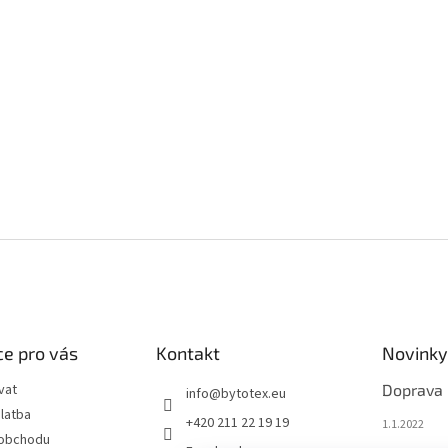
e pro vás
Kontakt
Novinky
vat
Doprava
info
@
bytotex.eu
latba
+420 211 22 19 19
1.1.2022
 obchodu