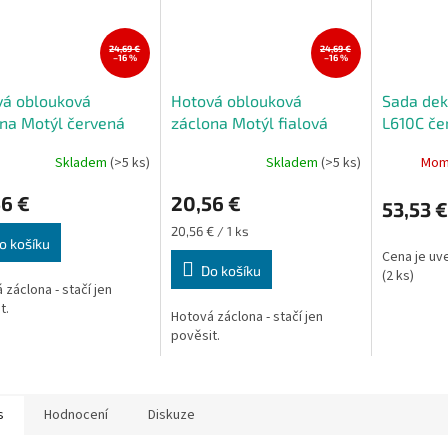
24,69 €
24,69 €
–16 %
–16 %
vá oblouková
Hotová oblouková
Sada dek
na Motýl červená
záclona Motýl fialová
L610C če
160 cm
310x160 cm
(cena za 
Skladem
(>5 ks)
Skladem
(>5 ks)
Mom
Průměrné
hodnocení
6 €
20,56 €
produktu
53,53 €
je
Měrná
20,56 € / 1 ks
5,0
o košíku
cena:
Cena je uv
z
Do košíku
(2 ks)
5
 záclona - stačí jen
hvězdiček.
t.
Hotová záclona - stačí jen
pověsit.
s
Hodnocení
Diskuze