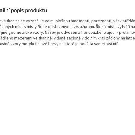
ailní popis produktu
ová tkanina se vyznačuje velmi plošnou hmotností, porézností, však střídá
ázaných míst s místy řídce dostavenými tzv. ažurami. Řídká místa vytváří na
 jiné geometrické vzory. Název je odvozen z francouzkého ajour - prolamov
jádřeno mezerami ve tkanině. V dané zácloně v dolním kraji záclony na látce
áváné vzory motýlu fialové barvy na které je použita sametová niť.