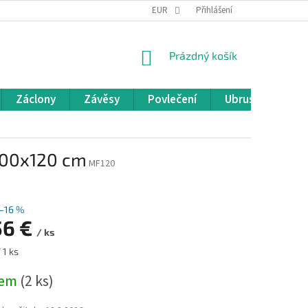
REKLAMACE A VRÁCENÍ ZBOŽÍ
EUR
OBCHODNÍ PODMÍNKY
Přihlášení
POD
NÁKUPNÍ
Prázdný košík
KOŠÍK
Záclony
Závěsy
Povlečení
Ubrusy
Pře
300x120 cm
MF120
–16 %
56 €
/ ks
 1 ks
dem
(2 ks)