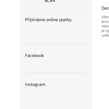
45,29 €
Det
Ažur
Přijímáme online platby
prov
nebo
je vy
vytk
Facebook
Instagram