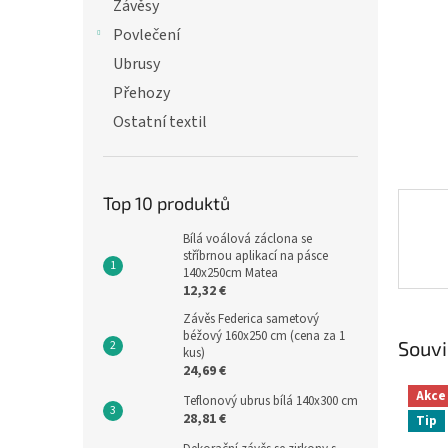
n
Závěsy
e
Povlečení
l
Ubrusy
Přehozy
Ostatní textil
Top 10 produktů
Bílá voálová záclona se
stříbrnou aplikací na pásce
140x250cm Matea
12,32 €
Závěs Federica sametový
béžový 160x250 cm (cena za 1
Souvi
kus)
24,69 €
Akce
Teflonový ubrus bílá 140x300 cm
28,81 €
Tip