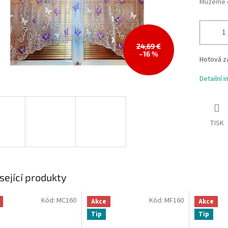
Můžeme d
24,69 €
–16 %
Hotová zá
Detailní 
TISK
sející produkty
Kód:
MC160
Kód:
MF160
Akce
Akce
Tip
Tip