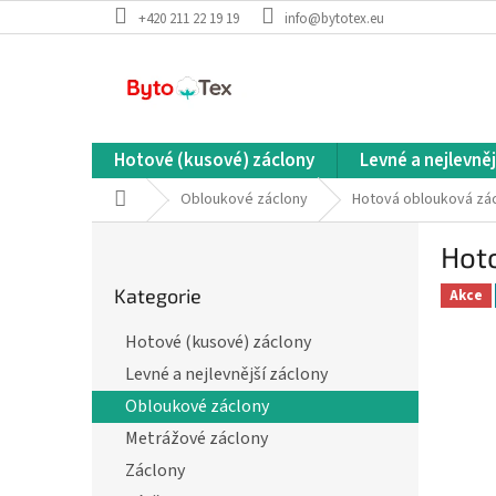
Přejít
+420 211 22 19 19
info@bytotex.eu
na
obsah
Hotové (kusové) záclony
Levné a nejlevněj
Domů
Obloukové záclony
Hotová oblouková zác
P
Hot
o
Přeskočit
s
Kategorie
kategorie
Akce
t
r
Hotové (kusové) záclony
a
Levné a nejlevnější záclony
n
n
Obloukové záclony
í
Metrážové záclony
p
Záclony
a