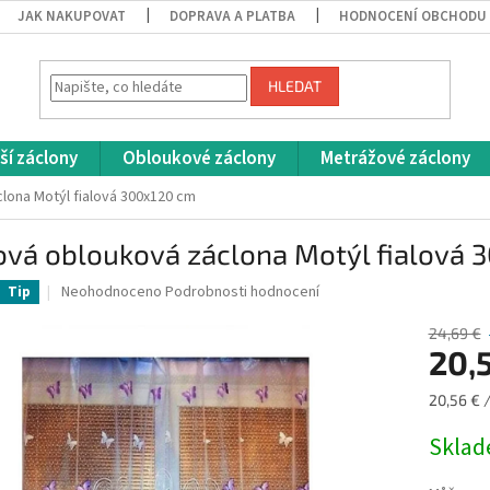
JAK NAKUPOVAT
DOPRAVA A PLATBA
HODNOCENÍ OBCHODU
HLEDAT
ší záclony
Obloukové záclony
Metrážové záclony
lona Motýl fialová 300x120 cm
ová oblouková záclona Motýl fialová 
Průměrné
Neohodnoceno
Podrobnosti hodnocení
Tip
hodnocení
produktu
24,69 €
je
20,
0,0
z
Měrná
20,56 € /
5
cena:
hvězdiček.
Skla