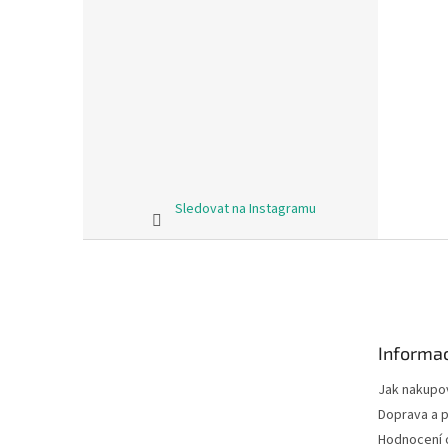
Sledovat na Instagramu
Z
á
p
a
t
Informac
í
Jak nakupo
Doprava a p
Hodnocení