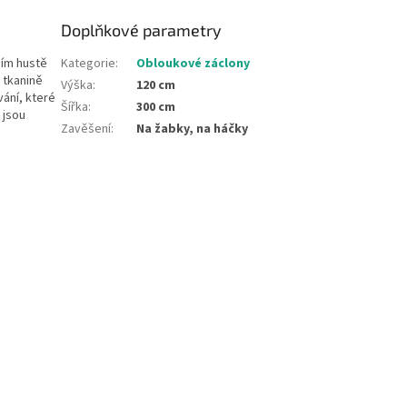
Doplňkové parametry
ním hustě
Kategorie
:
Obloukové záclony
 tkanině
Výška
:
120 cm
ání, které
Šířka
:
300 cm
 jsou
Zavěšení
:
Na žabky, na háčky