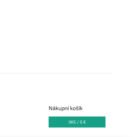
Nákupní košík
0
KS /
0 €