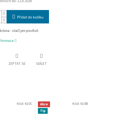
oručit do:
12.8.2026
Přidat do košíku
clona - stačí jen pověsit.
informace
ZEPTAT SE
SDÍLET
Kód:
610C
Kód:
610B
Akce
Tip