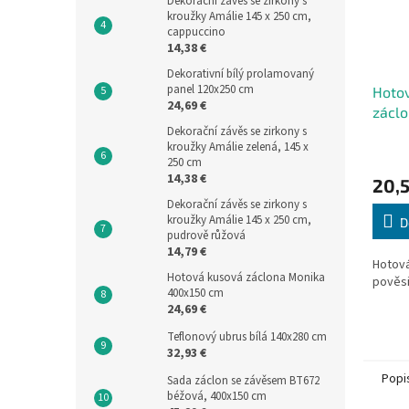
Dekorační závěs se zirkony s
kroužky Amálie 145 x 250 cm,
cappuccino
14,38 €
Dekorativní bílý prolamovaný
panel 120x250 cm
Hoto
24,69 €
záclo
310x
Dekorační závěs se zirkony s
kroužky Amálie zelená, 145 x
250 cm
14,38 €
20,5
Dekorační závěs se zirkony s
kroužky Amálie 145 x 250 cm,
D
pudrově růžová
14,79 €
Hotová
Hotová kusová záclona Monika
pověsi
400x150 cm
24,69 €
Teflonový ubrus bílá 140x280 cm
32,93 €
Popi
Sada záclon se závěsem BT672
béžová, 400x150 cm