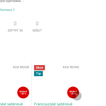
byla vyprodána…
informace
ZEPTAT SE
SDÍLET
Kód:
M1028
Kód:
M1042
Akce
Tip
67,34 €
67,34 €
Další
–38 %
–38 %
produkt
ské saténové
Francouzské saténové