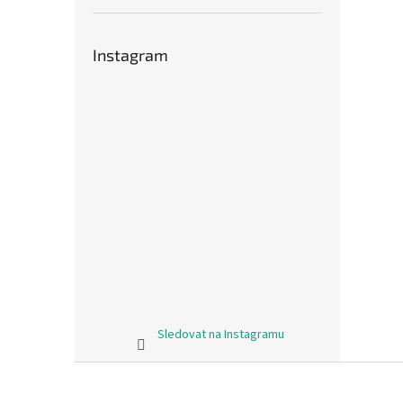
Instagram
Sledovat na Instagramu
Z
á