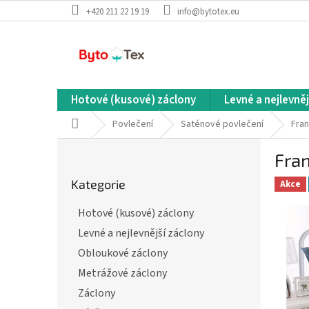
Přejít
+420 211 22 19 19
info@bytotex.eu
na
obsah
Hotové (kusové) záclony
Levné a nejlevněj
Domů
Povlečení
Saténové povlečení
Fran
P
Fra
o
Přeskočit
s
Kategorie
kategorie
Akce
t
r
Hotové (kusové) záclony
a
Levné a nejlevnější záclony
n
n
Obloukové záclony
í
Metrážové záclony
p
Záclony
a