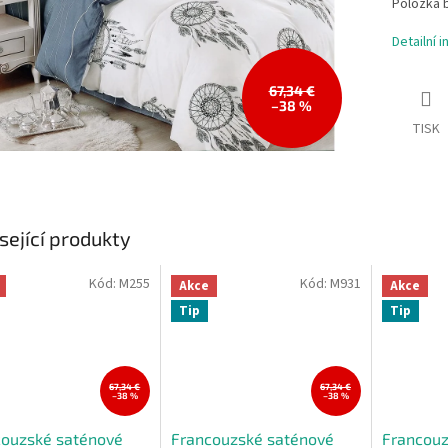
Položka 
Detailní 
67,34 €
–38 %
TISK
sející produkty
Kód:
M255
Kód:
M931
Akce
Akce
Tip
Tip
67,34 €
67,34 €
–38 %
–38 %
couzské saténové
Francouzské saténové
Francouz