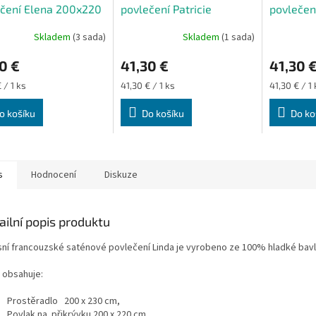
čení Elena 200x220
povlečení Patricie
povlečen
0x80 cm
200x220 cm 70x80 cm
200x220
Skladem
(3 sada)
Skladem
(1 sada)
0 €
41,30 €
41,30 
Měrná
Měrná
 / 1 ks
41,30 € / 1 ks
41,30 € / 1 
cena:
cena:
o košíku
Do košíku
Do ko
s
Hodnocení
Diskuze
ailní popis produktu
sní francouzské saténové povlečení Linda je vyrobeno ze 100% hladké bavl
 obsahuje:
Prostěradlo 200 x 230 cm,
Povlak na přikrývku 200 x 220 cm,