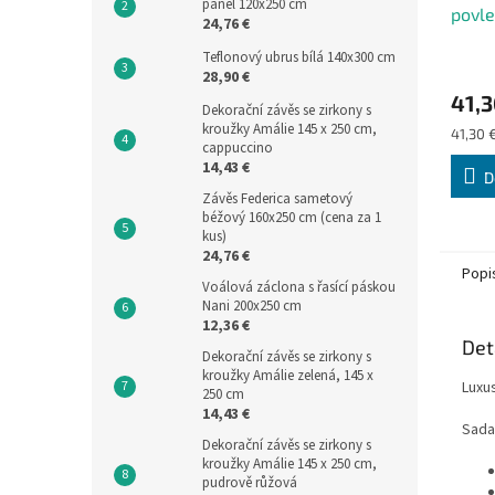
panel 120x250 cm
povle
24,76 €
cm 7
Teflonový ubrus bílá 140x300 cm
28,90 €
41,3
Dekorační závěs se zirkony s
kroužky Amálie 145 x 250 cm,
Měrná
41,30 €
cappuccino
cena:
14,43 €
D
Závěs Federica sametový
béžový 160x250 cm (cena za 1
kus)
24,76 €
Popi
Voálová záclona s řasící páskou
Nani 200x250 cm
12,36 €
Det
Dekorační závěs se zirkony s
kroužky Amálie zelená, 145 x
Luxu
250 cm
14,43 €
Sada
Dekorační závěs se zirkony s
kroužky Amálie 145 x 250 cm,
pudrově růžová