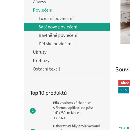
n
Závěsy
e
Povlečení
l
Luxusní povlečení
Saténové povlečení
Bavlněné povlečení
Dětské povlečení
Ubrusy
Přehozy
Souvi
Ostatní textil
Akce
Tip
Top 10 produktů
Bílá voálová záclona se
stříbrnou aplikací na pásce
140x250cm Matea
12,36 €
Dekorativní bílý prolamovaný
Fran