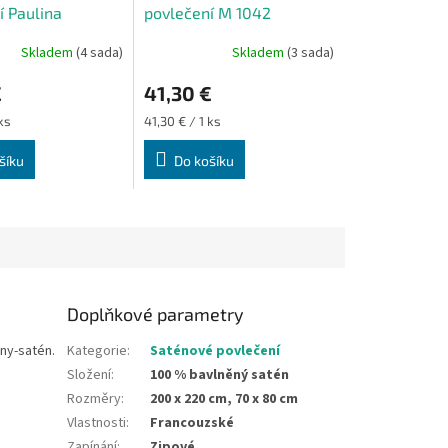
í Paulina
povlečení M 1042
 cm 70x80 cm
200x220 cm 70x80 cm
Skladem
(4 sada)
Skladem
(3 sada)
€
41,30 €
Měrná
ks
41,30 € / 1 ks
cena:
šíku
Do košíku
Doplňkové parametry
ny-satén.
Kategorie
:
Saténové povlečení
Složení
:
100 % bavlněný satén
Rozměry
:
200 x 220 cm, 70 x 80 cm
Vlastnosti
:
Francouzské
Zapínání
:
Zipové