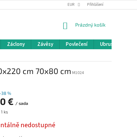
REKLAMACE A VRÁCENÍ ZBOŽÍ
EUR
OBCHODNÍ PODMÍNKY
Přihlášení
POD
NÁKUPNÍ
Prázdný košík
KOŠÍK
Záclony
Závěsy
Povlečení
Ubrusy
Pře
00x220 cm 70x80 cm
M1024
–38 %
30 €
/ sada
 1 ks
tálně nedostupné