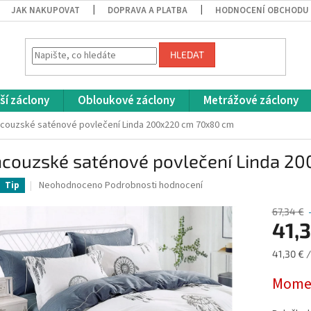
JAK NAKUPOVAT
DOPRAVA A PLATBA
HODNOCENÍ OBCHODU
HLEDAT
ší záclony
Obloukové záclony
Metrážové záclony
couzské saténové povlečení Linda 200x220 cm 70x80 cm
ncouzské saténové povlečení Linda 2
Průměrné
Neohodnoceno
Podrobnosti hodnocení
Tip
hodnocení
produktu
67,34 €
je
41,
0,0
z
Měrná
41,30 € /
5
cena:
hvězdiček.
Momen