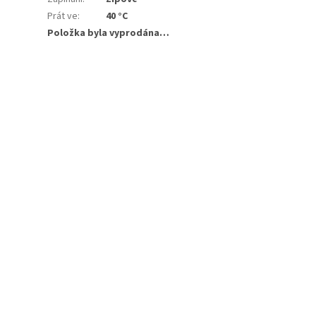
Prát ve
:
40 °C
Položka byla vyprodána…