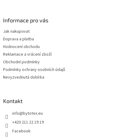
Z
á
p
a
Informace pro vás
t
Jak nakupovat
í
Doprava a platba
Hodnocení obchodu
Reklamace a vrácení zboží
Obchodní podmínky
Podmínky ochrany osobních údajů
Nevyzvednutá dobírka
Kontakt
info
@
bytotex.eu
+420 211 22 19 19
Facebook