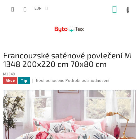
Přejít
NÁKUP
na
EUR
obsah
KOŠÍK
Francouzské saténové povlečení M
1348 200x220 cm 70x80 cm
M1348
Průměrné
Neohodnoceno
Podrobnosti hodnocení
Akce
Tip
hodnocení
produktu
je
0,0
z
5
hvězdiček.