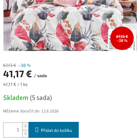
67,13 €
–38 %
67,13 €
–38 %
41,17 €
/ sada
Měrná
41,17 € / 1 ks
cena:
Skladem
(5 sada)
Můžeme doručit do:
12.8.2026
Přidat do košíku