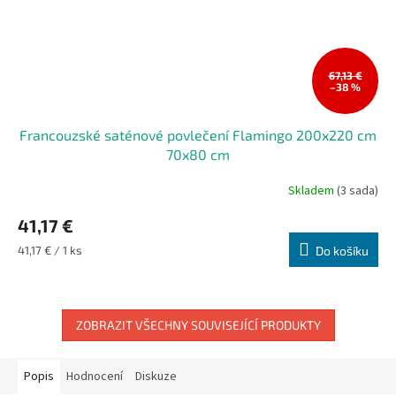
67,13 €
–38 %
Francouzské saténové povlečení Flamingo 200x220 cm
70x80 cm
Skladem
(3 sada)
Průměrné
hodnocení
41,17 €
produktu
je
Měrná
41,17 € / 1 ks
Do košíku
5,0
cena:
z
5
hvězdiček.
ZOBRAZIT VŠECHNY SOUVISEJÍCÍ PRODUKTY
Popis
Hodnocení
Diskuze