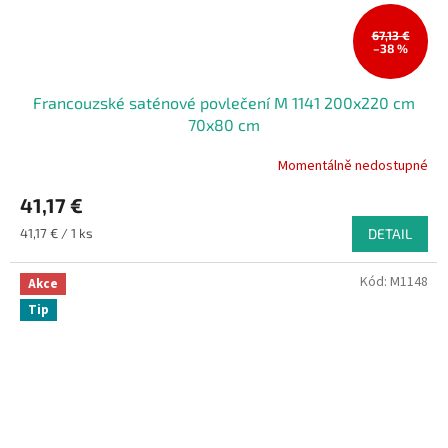
67,13 €
–38 %
Francouzské saténové povlečení M 1141 200x220 cm
70x80 cm
Momentálně nedostupné
41,17 €
Měrná
41,17 € / 1 ks
DETAIL
cena:
Kód:
M1148
Akce
Tip