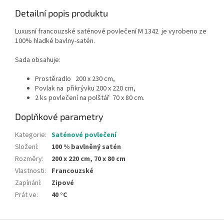
Detailní popis produktu
Luxusní francouzské saténové povlečení M 1342 je vyrobeno ze
100% hladké bavlny-satén.
Sada obsahuje:
Prostěradlo 200 x 230 cm,
Povlak na přikrývku 200 x 220 cm,
2 ks povlečení na polštář 70 x 80 cm.
Doplňkové parametry
Kategorie
:
Saténové povlečení
Složení
:
100 % bavlněný satén
Rozměry
:
200 x 220 cm, 70 x 80 cm
Vlastnosti
:
Francouzské
Zapínání
:
Zipové
Prát ve
:
40 °C