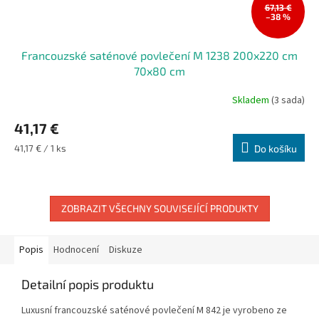
67,13 €
–38 %
Francouzské saténové povlečení M 1238 200x220 cm
70x80 cm
Skladem
(3 sada)
41,17 €
Měrná
41,17 € / 1 ks
Do košíku
cena:
ZOBRAZIT VŠECHNY SOUVISEJÍCÍ PRODUKTY
Popis
Hodnocení
Diskuze
Detailní popis produktu
Luxusní francouzské saténové povlečení M 842 je vyrobeno ze