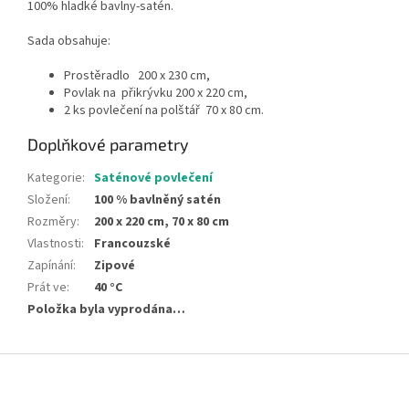
100% hladké bavlny-satén.
Sada obsahuje:
Prostěradlo 200 x 230 cm,
Povlak na přikrývku 200 x 220 cm,
2 ks povlečení na polštář 70 x 80 cm.
Doplňkové parametry
Kategorie
:
Saténové povlečení
Složení
:
100 % bavlněný satén
Rozměry
:
200 x 220 cm, 70 x 80 cm
Vlastnosti
:
Francouzské
Zapínání
:
Zipové
Prát ve
:
40 °C
Položka byla vyprodána…
Z
á
p