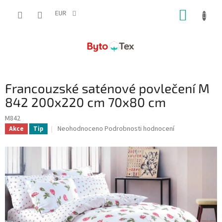
Přejít
NÁKUP
na
EUR
obsah
KOŠÍK
Francouzské saténové povlečení M
842 200x220 cm 70x80 cm
M842
Průměrné
Neohodnoceno
Podrobnosti hodnocení
Akce
Tip
hodnocení
produktu
je
0,0
z
5
hvězdiček.