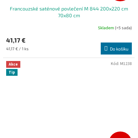
Francouzské saténové povlečení M 844 200x220 cm
70x80 cm
Skladem
(>5 sada)
41,17 €
Měrná
41,17 € / 1 ks
Do košíku
cena:
Kód:
M1238
Akce
Tip