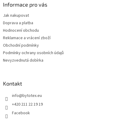
a
Informace pro vás
t
Jak nakupovat
í
Doprava a platba
Hodnocení obchodu
Reklamace a vrácení zboží
Obchodní podmínky
Podmínky ochrany osobních údajů
Nevyzvednutá dobírka
Kontakt
info
@
bytotex.eu
+420 211 22 19 19
Facebook