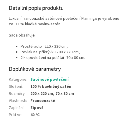
Detailní popis produktu
Luxusní francouzské saténové povlečení Flamingo je vyrobeno
ze 100% hladké bavlny-satén.
Sada obsahuje:
Prostěradlo 220 x 230 cm,
Povlak na přikrývku 200 x 220 cm,
2 ks povlečení na polštář 70 x 80 cm.
Doplňkové parametry
Kategorie
:
Saténové povlečení
Složení
:
100 % bavlněný satén
Rozměry
:
200 x 220 cm, 70 x 80 cm
Vlastnosti
:
Francouzské
Zapínání
:
Zipové
Prát ve
:
40 °C