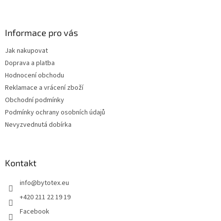
Z
á
p
a
Informace pro vás
t
Jak nakupovat
í
Doprava a platba
Hodnocení obchodu
Reklamace a vrácení zboží
Obchodní podmínky
Podmínky ochrany osobních údajů
Nevyzvednutá dobírka
Kontakt
info
@
bytotex.eu
+420 211 22 19 19
Facebook