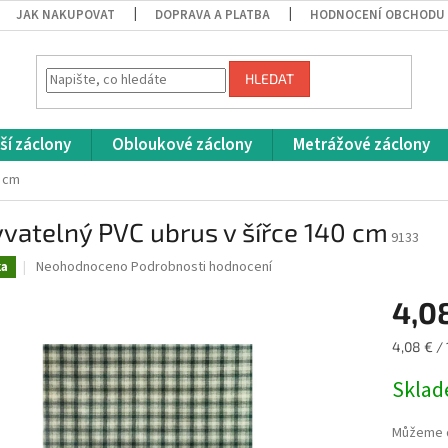
JAK NAKUPOVAT
DOPRAVA A PLATBA
HODNOCENÍ OBCHODU
HLEDAT
ší záclony
Obloukové záclony
Metrážové záclony
0 cm
vatelný PVC ubrus v šířce 140 cm
9133
Průměrné
Neohodnoceno
Podrobnosti hodnocení
ka
hodnocení
produktu
4,0
je
0,0
Měrná
4,08 € / 
z
cena:
5
Skla
hvězdiček.
Můžeme d