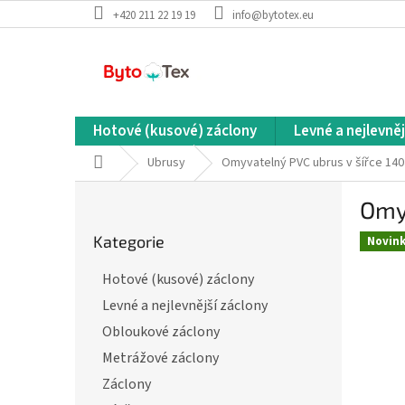
Přejít
+420 211 22 19 19
info@bytotex.eu
na
obsah
Hotové (kusové) záclony
Levné a nejlevněj
Domů
Ubrusy
Omyvatelný PVC ubrus v šířce 14
P
Omy
o
Přeskočit
s
Kategorie
kategorie
Novin
t
r
Hotové (kusové) záclony
a
Levné a nejlevnější záclony
n
n
Obloukové záclony
í
Metrážové záclony
p
Záclony
a