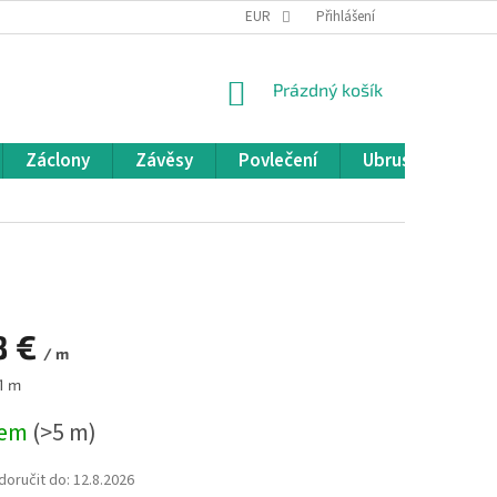
REKLAMACE A VRÁCENÍ ZBOŽÍ
EUR
OBCHODNÍ PODMÍNKY
Přihlášení
POD
NÁKUPNÍ
Prázdný košík
KOŠÍK
Záclony
Závěsy
Povlečení
Ubrusy
Pře
8 €
/ m
1 m
dem
(>5 m)
oručit do:
12.8.2026