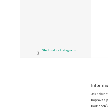
Sledovat na Instagramu
Z
á
p
a
t
Informac
í
Jak nakupo
Doprava a p
Hodnocení