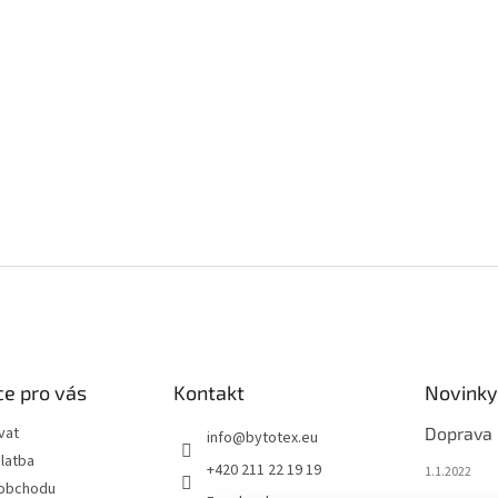
e pro vás
Kontakt
Novinky
vat
Doprava
info
@
bytotex.eu
latba
+420 211 22 19 19
1.1.2022
 obchodu