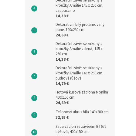
Dekorační závěs se zirkony s
kroužky Amálie 145 x 250 cm,
cappuccino
14,38 €
Dekorativní bílý prolamovaný
panel 120x250 cm
24,69 €
Dekorační závěs se zirkony s
kroužky Amálie zelená, 145 x
250 cm
14,38 €
Dekorační závěs se zirkony s
kroužky Amálie 145 x 250 cm,
pudrově růžová
14,79 €
Hotová kusová záclona Monika
400x150 cm
24,69 €
Teflonový ubrus bílá 140x280 cm
32,93 €
Sada záclon se závěsem BT672
béžová, 400x150 cm