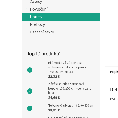
n
Závěsy
e
Povlečení
l
Ubrusy
Přehozy
Ostatní textil
Top 10 produktů
Bílá voálová záclona se
stříbrnou aplikací na pásce
Popi
140x250cm Matea
12,32 €
Závěs Federica sametový
béžový 160x250 cm (cena za 1
Det
kus)
24,69 €
PVC 
Teflonový ubrus bílá 140x300 cm
28,81 €