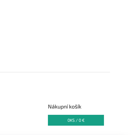
Nákupní košík
0
KS /
0 €