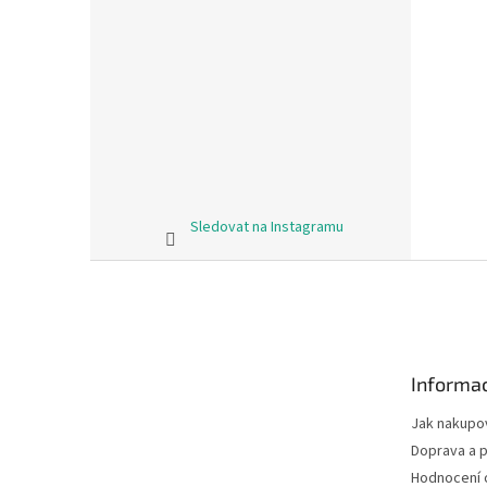
Sledovat na Instagramu
Z
á
p
a
t
Informac
í
Jak nakupo
Doprava a p
Hodnocení