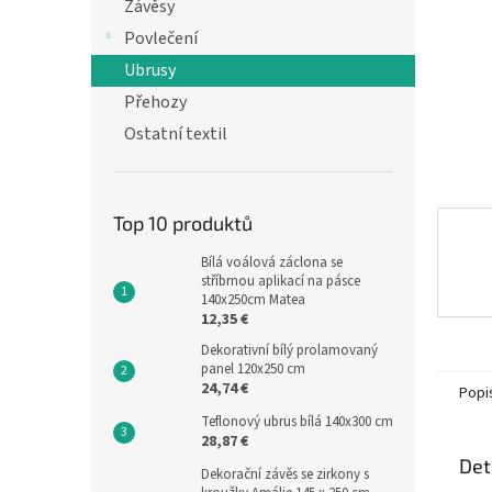
n
Závěsy
e
Povlečení
l
Ubrusy
Přehozy
Ostatní textil
Top 10 produktů
Bílá voálová záclona se
stříbrnou aplikací na pásce
140x250cm Matea
12,35 €
Dekorativní bílý prolamovaný
panel 120x250 cm
24,74 €
Popi
Teflonový ubrus bílá 140x300 cm
28,87 €
Det
Dekorační závěs se zirkony s