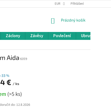
REKLAMACE A VRÁCENÍ ZBOŽÍ
EUR
OBCHODNÍ PODMÍNKY
Přihlášení
POD
NÁKUPNÍ
Prázdný košík
KOŠÍK
Záclony
Závěsy
Povlečení
Ubrusy
Pře
cm Aida
6359
–33 %
44 €
/ ks
dem
(>5 ks)
oručit do:
12.8.2026