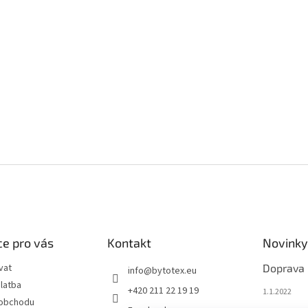
e pro vás
Kontakt
Novinky
vat
Doprava
info
@
bytotex.eu
latba
+420 211 22 19 19
1.1.2022
 obchodu