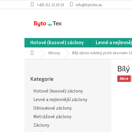
Přejít
+420 211 22 19 19
info@bytotex.eu
na
obsah
Hotové (kusové) záclony
Levné a nejlevněj
Domů
Ubrusy
Bílý ubrus odolný proti skvrnám 1
P
Bílý
o
Přeskočit
s
Kategorie
kategorie
Akce
t
r
Hotové (kusové) záclony
a
Levné a nejlevnější záclony
n
n
Obloukové záclony
í
Metrážové záclony
p
Záclony
a