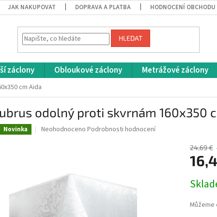
JAK NAKUPOVAT
DOPRAVA A PLATBA
HODNOCENÍ OBCHODU
HLEDAT
ší záclony
Obloukové záclony
Metrážové záclony
60x350 cm Aida
 ubrus odolný proti skvrnám 160x350 
Průměrné
Neohodnoceno
Podrobnosti hodnocení
Novinka
hodnocení
produktu
24,69 €
je
16,
0,0
z
Měrná
Skla
5
cena:
hvězdiček.
Můžeme d