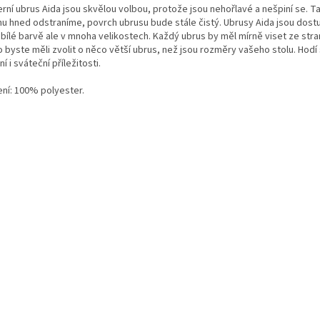
rní ubrus Aida jsou skvělou volbou, protože jsou nehořlavé a nešpiní se. 
nu hned odstraníme, povrch ubrusu bude stále čistý. Ubrusy Aida jsou dost
 bílé barvě ale v mnoha velikostech. Každý ubrus by měl mírně viset ze stra
 byste měli zvolit o něco větší ubrus, než jsou rozměry vašeho stolu. Hodí
í i sváteční příležitosti.
ení: 100% polyester.