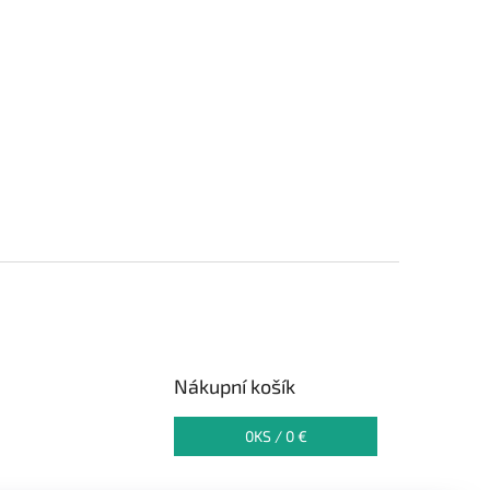
Nákupní košík
0
KS /
0 €