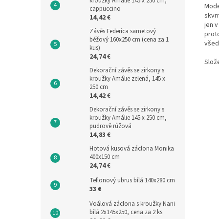
kroužky Amálie 145 x 250 cm,
Mode
cappuccino
skvr
14,42 €
jen v
Závěs Federica sametový
proto
béžový 160x250 cm (cena za 1
všedn
kus)
24,74 €
Slož
Dekorační závěs se zirkony s
kroužky Amálie zelená, 145 x
250 cm
14,42 €
Dekorační závěs se zirkony s
kroužky Amálie 145 x 250 cm,
pudrově růžová
14,83 €
Hotová kusová záclona Monika
400x150 cm
24,74 €
Teflonový ubrus bílá 140x280 cm
33 €
Voálová záclona s kroužky Nani
bílá 2x145x250, cena za 2 ks