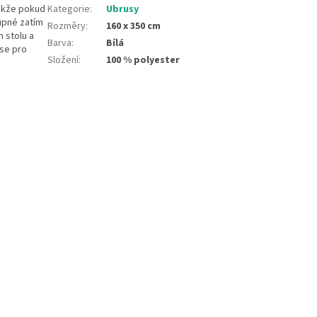
Takže pokud
Kategorie
:
Ubrusy
upné zatím
Rozměry
:
160 x 350 cm
n stolu a
Barva
:
Bílá
 se pro
Složení
:
100 % polyester