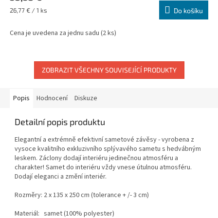
Měrná
26,77 € / 1 ks
Do košíku
cena:
Cena je uvedena za jednu sadu (2 ks)
ZOBRAZIT VŠECHNY SOUVISEJÍCÍ PRODUKTY
Popis
Hodnocení
Diskuze
Detailní popis produktu
Elegantní a extrémně efektivní sametové závěsy - vyrobena z
vysoce kvalitního exkluzivního splývavého sametu s hedvábným
leskem. Záclony dodají interiéru jedinečnou atmosféru a
charakter! Samet do interiéru vždy vnese útulnou atmosféru.
Dodají eleganci a změní interiér.
Rozměry: 2 x 135 x 250 cm (tolerance + /- 3 cm)
Materiál: samet (100% polyester)