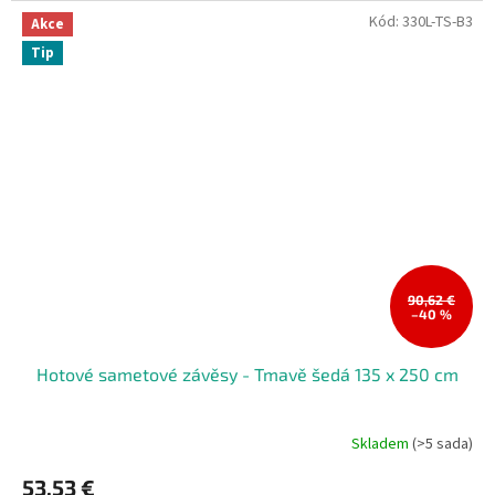
Kód:
330L-TS-B3
Akce
Tip
90,62 €
–40 %
Hotové sametové závěsy - Tmavě šedá 135 x 250 cm
Skladem
(>5 sada)
53,53 €