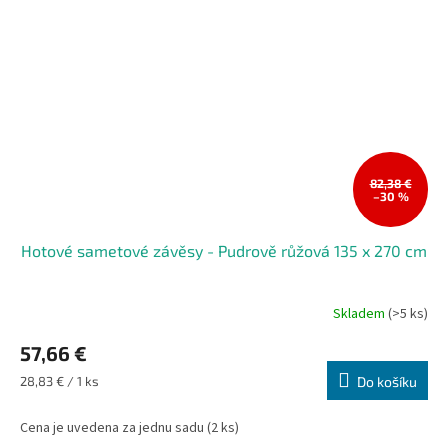
82,38 €
–30 %
Hotové sametové závěsy - Pudrově růžová 135 x 270 cm
Skladem
(>5 ks)
57,66 €
Měrná
28,83 € / 1 ks
Do košíku
cena:
Cena je uvedena za jednu sadu (2 ks)