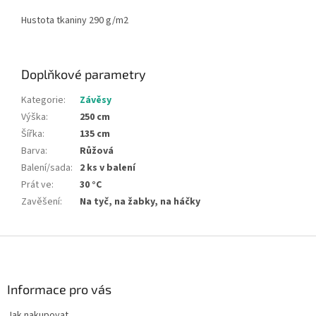
Hustota tkaniny 290 g/m2
Doplňkové parametry
Kategorie
:
Závěsy
Výška
:
250 cm
Šířka
:
135 cm
Barva
:
Růžová
Balení/sada
:
2 ks v balení
Prát ve
:
30 °C
Zavěšení
:
Na tyč, na žabky, na háčky
Z
á
p
a
Informace pro vás
t
Jak nakupovat