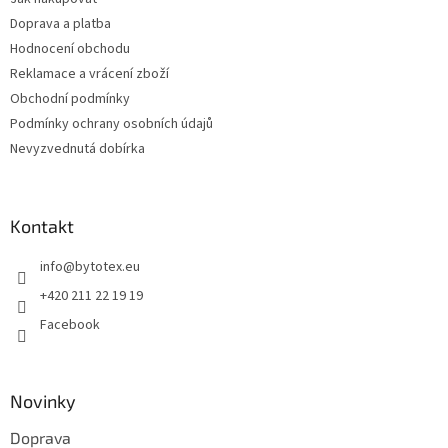
í
Doprava a platba
Hodnocení obchodu
Reklamace a vrácení zboží
Obchodní podmínky
Podmínky ochrany osobních údajů
Nevyzvednutá dobírka
Kontakt
info
@
bytotex.eu
+420 211 22 19 19
Facebook
Novinky
Doprava