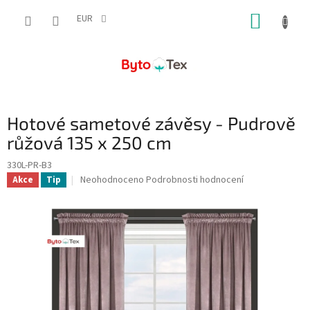
Přejít
NÁKUP
na
EUR
obsah
KOŠÍK
Hotové sametové závěsy - Pudrově
růžová 135 x 250 cm
330L-PR-B3
Průměrné
Neohodnoceno
Podrobnosti hodnocení
Akce
Tip
hodnocení
produktu
je
0,0
z
5
hvězdiček.