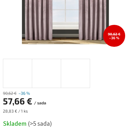
90,62 €
–36 %
90,62 €
–36 %
57,66 €
/ sada
Měrná
28,83 € / 1 ks
cena:
Skladem
(>5 sada)