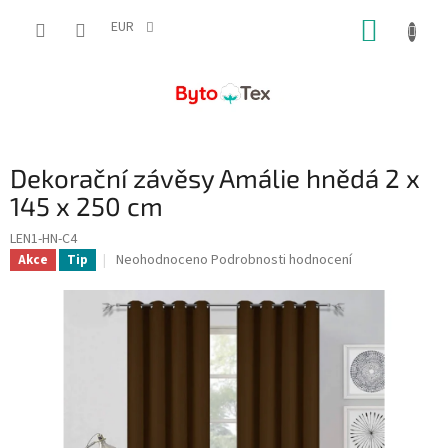
Přejít
NÁKUP
na
EUR
obsah
KOŠÍK
Dekorační závěsy Amálie hnědá 2 x
145 x 250 cm
LEN1-HN-C4
Průměrné
Neohodnoceno
Podrobnosti hodnocení
Akce
Tip
hodnocení
produktu
je
0,0
z
5
hvězdiček.