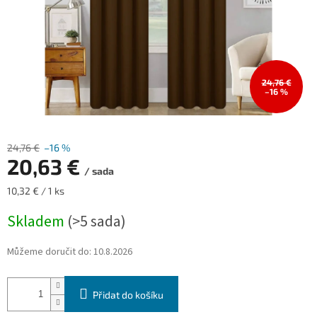
24,76 €
–16 %
24,76 €
–16 %
20,63 €
/ sada
Měrná
10,32 € / 1 ks
cena:
Skladem
(>5 sada)
Můžeme doručit do:
10.8.2026
Přidat do košíku