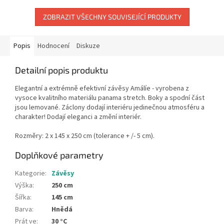
ZOBRAZIT VŠECHNY SOUVISEJÍCÍ PRODUKTY
Popis
Hodnocení
Diskuze
Detailní popis produktu
Elegantní a extrémně efektivní závěsy Amálíe - vyrobena z
vysoce kvalitního materiálu panama stretch. Boky a spodní část
jsou lemované. Záclony dodají interiéru jedinečnou atmosféru a
charakter! Dodají eleganci a změní interiér.
Rozměry: 2 x 145 x 250 cm (tolerance + /- 5 cm).
Doplňkové parametry
Kategorie
:
Závěsy
Výška
:
250 cm
Šířka
:
145 cm
Barva
:
Hnědá
Prát ve
:
30 °C