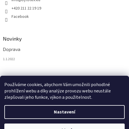
info
@
bytotex.eu
+420 211 22 19 19
Facebook
Novinky
Doprava
1.1.2022
Nákupní košík
Používáme cookies, abychom Vám umožnili pohodlné
prohlížení webu a díky analýze provozu webu neustále
0
KS /
0 €
zlepšovali jeho funkce, výkon a použitelnost.
Nastavení
Vytvořil Shoptet