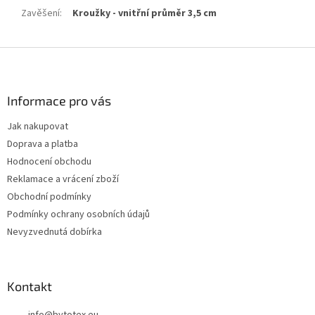
Zavěšení
:
Kroužky - vnitřní průměr 3,5 cm
Z
á
p
a
Informace pro vás
t
Jak nakupovat
í
Doprava a platba
Hodnocení obchodu
Reklamace a vrácení zboží
Obchodní podmínky
Podmínky ochrany osobních údajů
Nevyzvednutá dobírka
Kontakt