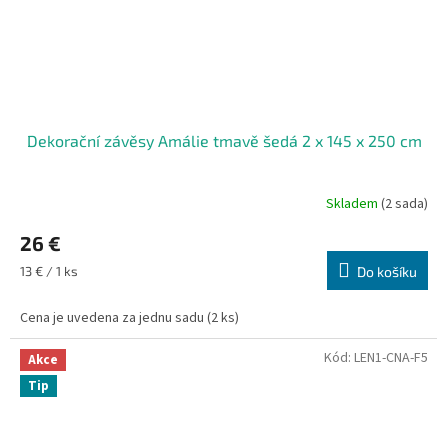
Dekorační závěsy Amálie tmavě šedá 2 x 145 x 250 cm
Skladem
(2 sada)
26 €
Měrná
13 € / 1 ks
Do košíku
cena:
Cena je uvedena za jednu sadu (2 ks)
Kód:
LEN1-CNA-F5
Akce
Tip