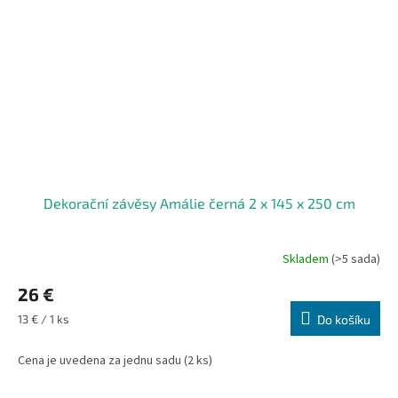
Dekorační závěsy Amálie černá 2 x 145 x 250 cm
Skladem
(>5 sada)
26 €
Měrná
13 € / 1 ks
Do košíku
cena:
Cena je uvedena za jednu sadu (2 ks)