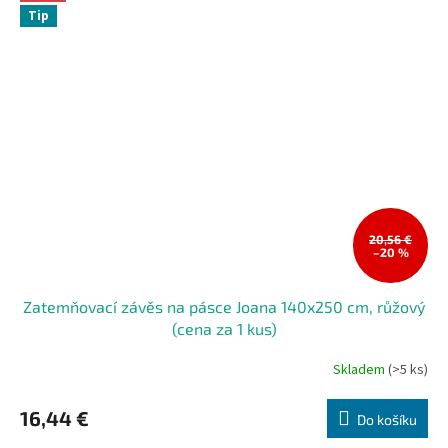
Tip
20,56 €
–20 %
Zatemňovací závěs na pásce Joana 140x250 cm, růžový
(cena za 1 kus)
Skladem
(>5 ks)
16,44 €
Do košíku