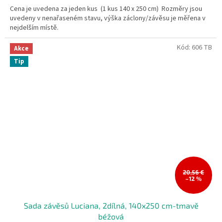
Cena je uvedena za jeden kus (1 kus 140 x 250 cm) Rozměry jsou
uvedeny v nenařaseném stavu, výška záclony/závěsu je měřena v
nejdelším místě.
Kód:
606 TB
Akce
Tip
20,56 €
–12 %
Sada závěsů Luciana, 2dílná, 140x250 cm-tmavě
béžová