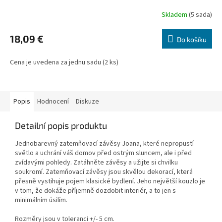
Skladem
(5 sada)
18,09 €
Do košíku
Cena je uvedena za jednu sadu (2 ks)
Popis
Hodnocení
Diskuze
Detailní popis produktu
Jednobarevný zatemňovací závěsy Joana, které nepropustí
světlo a uchrání váš domov před ostrým sluncem, ale i před
zvídavými pohledy. Zatáhněte závěsy a užijte si chvilku
soukromí. Zatemňovací závěsy jsou skvělou dekorací, která
přesně vystihuje pojem klasické bydlení. Jeho největší kouzlo je
v tom, že dokáže příjemně dozdobit interiér, a to jen s
minimálním úsilím.
Rozměry jsou v toleranci +/- 5 cm.