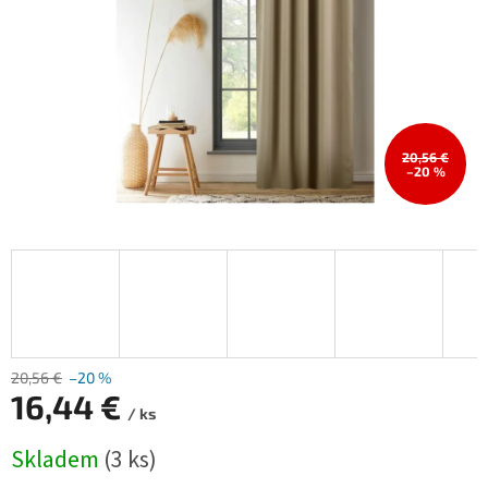
20,56 €
–20 %
20,56 €
–20 %
16,44 €
/ ks
Měrná
Skladem
(3 ks)
cena: