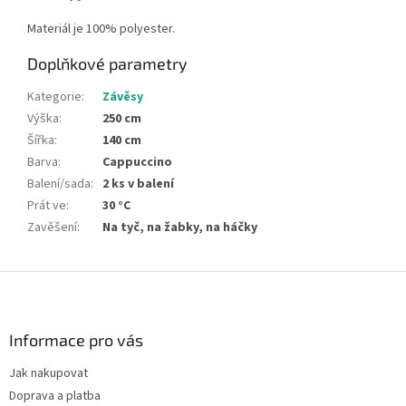
Materiál je 100% polyester.
Doplňkové parametry
Kategorie
:
Závěsy
Výška
:
250 cm
Šířka
:
140 cm
Barva
:
Cappuccino
Balení/sada
:
2 ks v balení
Prát ve
:
30 °C
Zavěšení
:
Na tyč, na žabky, na háčky
Z
á
p
a
Informace pro vás
t
Jak nakupovat
í
Doprava a platba