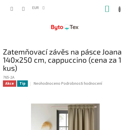
Přejít
NÁKUP
na
EUR
obsah
KOŠÍK
Zatemňovací závěs na pásce Joana
140x250 cm, cappuccino (cena za 1
kus)
765-2A
Průměrné
Neohodnoceno
Podrobnosti hodnocení
Akce
Tip
hodnocení
produktu
je
0,0
z
5
hvězdiček.