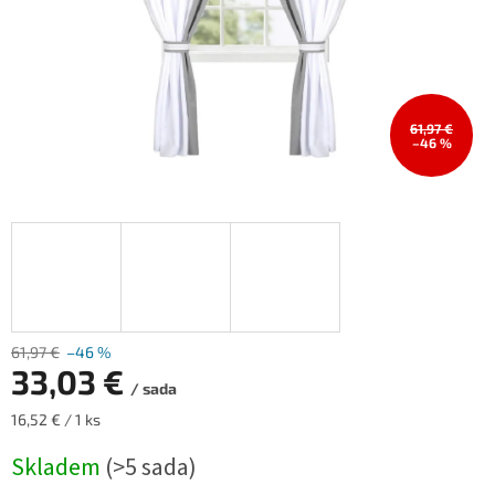
61,97 €
–46 %
61,97 €
–46 %
33,03 €
/ sada
Měrná
16,52 € / 1 ks
cena:
Skladem
(>5 sada)