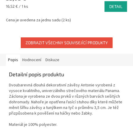
Měrná
16,52 € / 1 ks
DETAIL
cena:
Cena je uvedena za jednu sadu (2 ks)
ZOBRAZIT VŠECHNY SOUVISEJÍCÍ PRODUKTY
Popis
Hodnocení
Diskuze
Detailní popis produktu
Dvoubarevná dlouhá dekorativní závěsy Antonie vyrobená z
vysoce kvalitního, univerzálního strečového materiálu Panama.
Záclona je vyrobena ze dvou prvků v různých barvách sešitých
dohromady. Nahoře je opatřena řasící stuhou díky které můžete
měnit šířku
závěsy
a tunýlkem na tyč o průměru 3,5 cm. Je též
přizpůsobena k pověšení na háčky nebo žabky.
Materiál je 100% polyester.