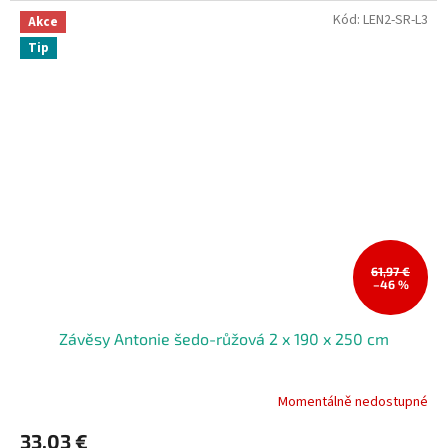
Kód:
LEN2-SR-L3
Akce
Tip
61,97 €
–46 %
Závěsy Antonie šedo-růžová 2 x 190 x 250 cm
Momentálně nedostupné
33,03 €