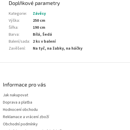
Doplňkové parametry
Kategorie
:
Závěsy
Výška
:
250 cm
Šířka
:
190 cm
Barva
:
Bílá, Šedá
Balení/sada
:
2 ks v balení
Zavěšení
:
Na tyč, na žabky, na háčky
Z
á
p
a
Informace pro vás
t
Jak nakupovat
í
Doprava a platba
Hodnocení obchodu
Reklamace a vrácení zboží
Obchodní podmínky