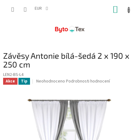
Přejít
NÁKUP
na
EUR
obsah
KOŠÍK
Závěsy Antonie bílá-šedá 2 x 190 x
250 cm
LEN2-BS-L4
Průměrné
Neohodnoceno
Podrobnosti hodnocení
Akce
Tip
hodnocení
produktu
je
0,0
z
5
hvězdiček.