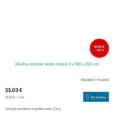
61,97 €
–46 %
Závěsy Antonie šedá-modrá 2 x 190 x 250 cm
Skladem
(>5 sada)
33,03 €
Měrná
16,52 € / 1 ks
Do košíku
cena:
Cena je uvedena za jednu sadu (2 ks)