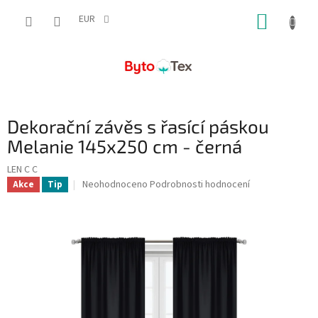
Přejít
NÁKUP
na
EUR
obsah
KOŠÍK
Dekorační závěs s řasící páskou
Melanie 145x250 cm - černá
LEN C C
Průměrné
Neohodnoceno
Podrobnosti hodnocení
Akce
Tip
hodnocení
produktu
je
0,0
z
5
hvězdiček.