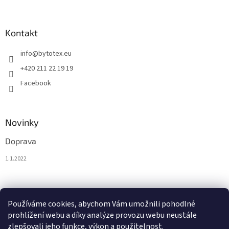
Kontakt
info
@
bytotex.eu
+420 211 22 19 19
Facebook
Novinky
Doprava
1.1.2022
Nákupní košík
Používáme cookies, abychom Vám umožnili pohodlné
prohlížení webu a díky analýze provozu webu neustále
0
KS /
0 €
zlepšovali jeho funkce, výkon a použitelnost.