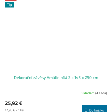
Tip
Dekorační závěsy Amálie bílá 2 x 145 x 250 cm
Skladem
(4 sada)
25,92 €
Měrná
12,96 € / 1 ks
Do košíku