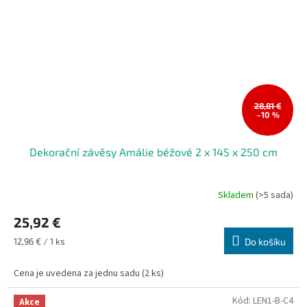
28,81 €
–10 %
Dekorační závěsy Amálie béžové 2 x 145 x 250 cm
Skladem
(>5 sada)
25,92 €
Měrná
12,96 € / 1 ks
Do košíku
cena:
Cena je uvedena za jednu sadu (2 ks)
Kód:
LEN1-B-C4
Akce