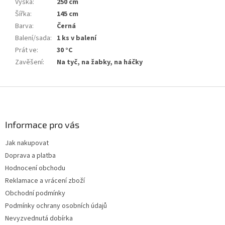
Výška
:
250 cm
Šířka
:
145 cm
Barva
:
Černá
Balení/sada
:
1 ks v balení
Prát ve
:
30 °C
Zavěšení
:
Na tyč, na žabky, na háčky
Z
á
p
a
Informace pro vás
t
Jak nakupovat
í
Doprava a platba
Hodnocení obchodu
Reklamace a vrácení zboží
Obchodní podmínky
Podmínky ochrany osobních údajů
Nevyzvednutá dobírka