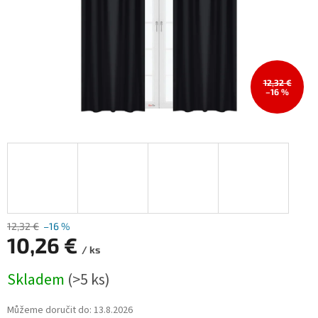
12,32 €
–16 %
12,32 €
–16 %
10,26 €
/ ks
Měrná
Skladem
(>5 ks)
cena:
Můžeme doručit do:
13.8.2026