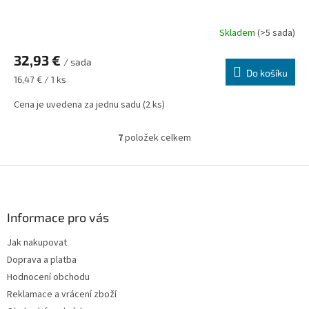
Skladem
(>5 sada)
32,93 €
/ sada
Do košíku
Měrná
16,47 € / 1 ks
cena:
Cena je uvedena za jednu sadu (2 ks)
7
položek celkem
O
v
l
Z
á
á
d
p
a
a
Informace pro vás
c
t
í
Jak nakupovat
í
p
Doprava a platba
r
v
Hodnocení obchodu
k
Reklamace a vrácení zboží
y