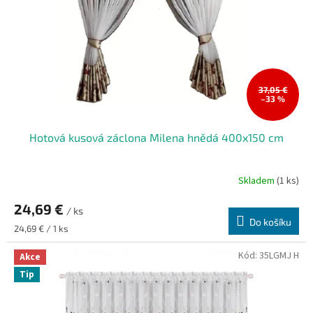
37,05 €
–33 %
Hotová kusová záclona Milena hnědá 400x150 cm
Skladem
(1 ks)
24,69 €
/ ks
Do košíku
Měrná
24,69 € / 1 ks
cena:
Kód:
35LGMJ H
Akce
Tip