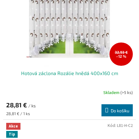
32,93 €
–12 %
Hotová záclona Rozálie hnědá 400x160 cm
Skladem
(>5 ks)
28,81 €
/ ks
Do košíku
Měrná
28,81 € / 1 ks
cena:
Kód:
L81-H-C2
Akce
Tip