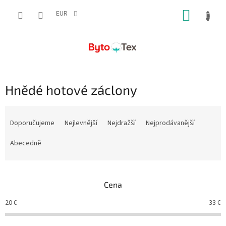
Přejít
NÁKUP
na
EUR
obsah
KOŠÍK
Hnědé hotové záclony
Ř
a
Doporučujeme
Nejlevnější
Nejdražší
Nejprodávanější
z
e
Abecedně
n
í
p
Cena
r
o
20
€
33
€
d
u