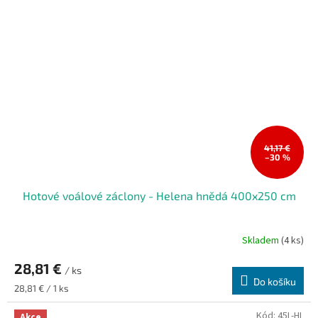
41,17 €
–30 %
Hotové voálové záclony - Helena hnědá 400x250 cm
Skladem
(4 ks)
Průměrné
hodnocení
28,81 €
produktu
/ ks
je
Do košíku
Měrná
28,81 € / 1 ks
5,0
cena:
z
Kód:
45L-HL
Akce