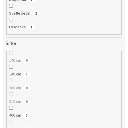
Světle šedá.
1
Lososová
1
Šířka
140 cm
0
145 cm
1
300 cm
0
310 cm
0
400 cm
5