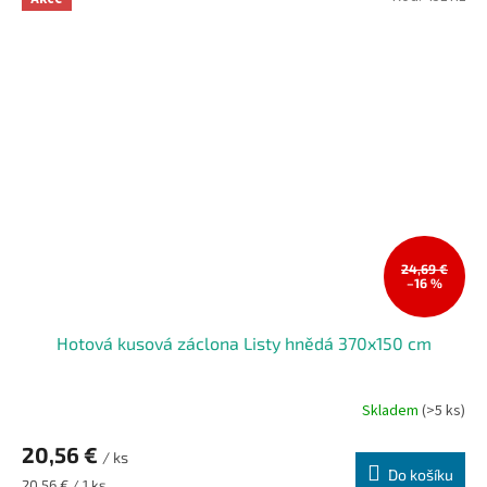
5
hvězdiček.
24,69 €
–16 %
Hotová kusová záclona Listy hnědá 370x150 cm
Skladem
(>5 ks)
20,56 €
/ ks
Do košíku
Měrná
20,56 € / 1 ks