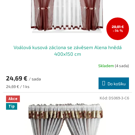
d
u
k
t
ů
28,81 €
–14 %
Voálová kusová záclona se závěsem Alena hnědá
400x150 cm
Skladem
(4 sada)
Průměrné
hodnocení
24,69 €
produktu
/ sada
je
Do košíku
Měrná
24,69 € / 1 ks
5,0
cena:
z
Kód:
DS069-3-C6
Akce
5
Tip
hvězdiček.