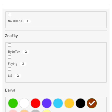
k
t
ů
Na skladě
7
Značky
BytoTex
2
Fliying
3
LiS
2
Barva