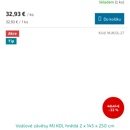
Skladem
(1 ks)
32,93 €
/ ks
Do košíku
Měrná
32,93 € / 1 ks
cena:
Kód:
MJKOL-27
Akce
Tip
49,41 €
–33 %
Voálové závěsy MJ KOL hnědá 2 x 145 x 250 cm