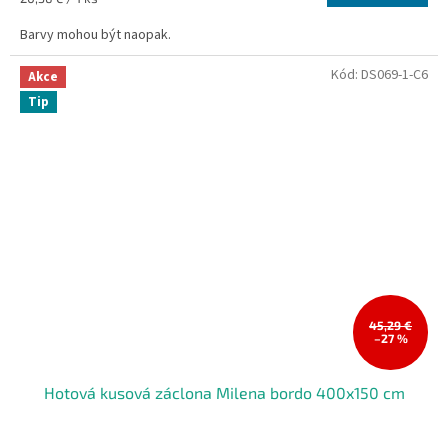
cena:
Barvy mohou být naopak.
Kód:
DS069-1-C6
Akce
Tip
45,29 €
–27 %
Hotová kusová záclona Milena bordo 400x150 cm