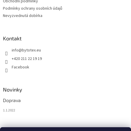
Obchodní podmínky
v
ý
Podmínky ochrany osobních údajů
p
Nevyzvednutá dobírka
i
s
u
Kontakt
info
@
bytotex.eu
+420 211 22 19 19
Facebook
Novinky
Doprava
1.1.2022
Nákupní košík