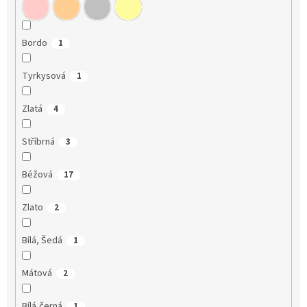
Bordo
1
Tyrkysová
1
Zlatá
4
Stříbrná
3
Béžová
17
Zlato
2
Bílá, Šedá
1
Mátová
2
Bílá,černá
1