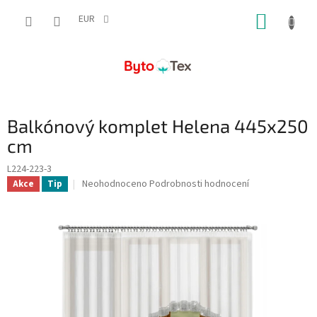
Přejít
NÁKUP
na
EUR
obsah
KOŠÍK
Balkónový komplet Helena 445x250
cm
L224-223-3
Průměrné
Neohodnoceno
Podrobnosti hodnocení
Akce
Tip
hodnocení
produktu
je
0,0
z
5
hvězdiček.