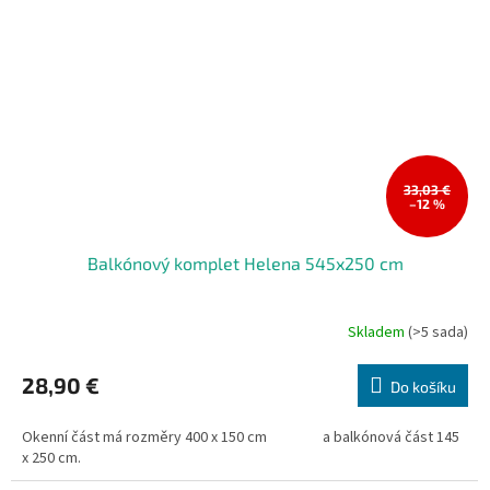
33,03 €
–12 %
Balkónový komplet Helena 545x250 cm
Skladem
(>5 sada)
28,90 €
Do košíku
Okenní část má rozměry 400 x 150 cm a balkónová část 145
x 250 cm.