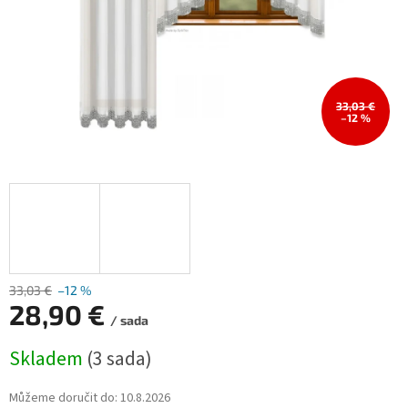
33,03 €
–12 %
33,03 €
–12 %
28,90 €
/ sada
Měrná
Skladem
(3 sada)
cena:
Můžeme doručit do:
10.8.2026