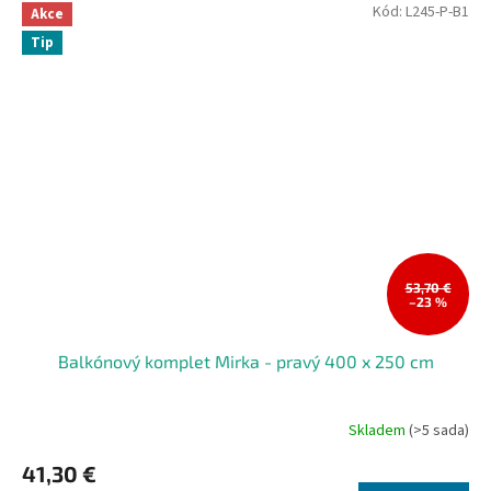
Kód:
L245-P-B1
Akce
Tip
53,70 €
–23 %
Balkónový komplet Mirka - pravý 400 x 250 cm
Skladem
(>5 sada)
41,30 €