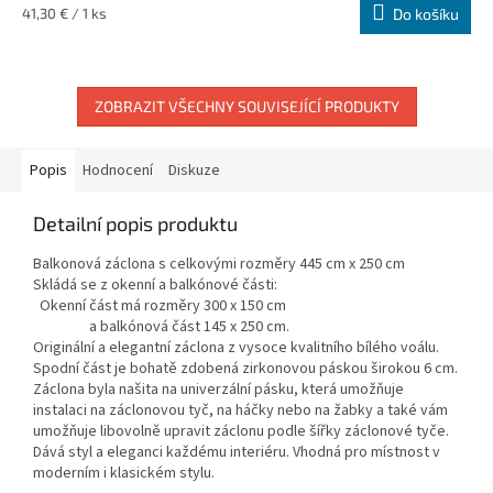
Měrná
41,30 € / 1 ks
Do košíku
cena:
ZOBRAZIT VŠECHNY SOUVISEJÍCÍ PRODUKTY
Popis
Hodnocení
Diskuze
Detailní popis produktu
Balkonová záclona s celkovými rozměry 445 cm x 250 cm
Skládá se z okenní a balkónové části:
Okenní část má rozměry 300 x 150 cm
a balkónová část 145 x 250 cm.
Originální a elegantní záclona z vysoce kvalitního bílého voálu.
Spodní část je bohatě zdobená zirkonovou páskou širokou 6 cm.
Záclona byla našita na univerzální pásku, která umožňuje
instalaci na záclonovou tyč, na háčky nebo na žabky a také vám
umožňuje libovolně upravit záclonu podle šířky záclonové tyče.
Dává styl a eleganci každému interiéru. Vhodná pro místnost v
moderním i klasickém stylu.