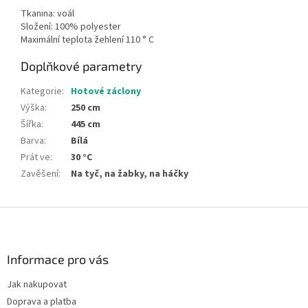
Tkanina: voál
Složení: 100% polyester
Maximální teplota žehlení 110 ° C
Doplňkové parametry
Kategorie
:
Hotové záclony
Výška
:
250 cm
Šířka
:
445 cm
Barva
:
Bílá
Prát ve
:
30 °C
Zavěšení
:
Na tyč, na žabky, na háčky
Z
á
p
a
Informace pro vás
t
Jak nakupovat
í
Doprava a platba