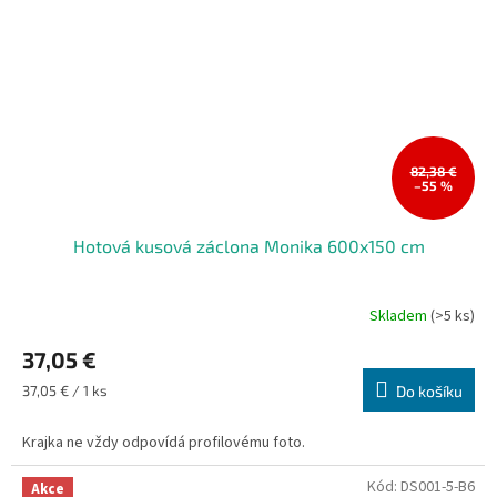
82,38 €
–55 %
Hotová kusová záclona Monika 600x150 cm
Skladem
(>5 ks)
Průměrné
hodnocení
37,05 €
produktu
je
Měrná
37,05 € / 1 ks
Do košíku
5,0
cena:
z
Krajka ne vždy odpovídá profilovému foto.
5
hvězdiček.
Kód:
DS001-5-B6
Akce