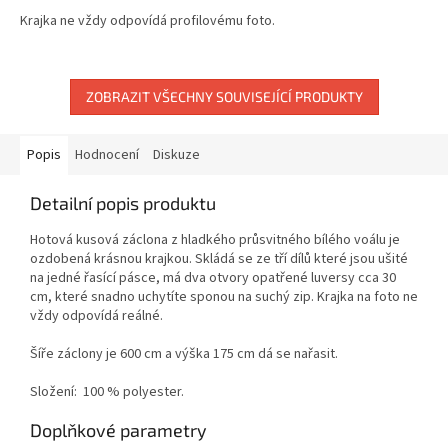
Krajka ne vždy odpovídá profilovému foto.
ZOBRAZIT VŠECHNY SOUVISEJÍCÍ PRODUKTY
Popis
Hodnocení
Diskuze
Detailní popis produktu
Hotová kusová
záclona
z hladkého průsvitného bílého voálu je
ozdobená krásnou krajkou
. Skládá se ze tří dílů které jsou ušité
na jedné řasící pásce, má dva otvory opatřené luversy cca 30
cm, které snadno uchytíte sponou na suchý zip. Krajka na foto ne
vždy odpovídá reálné.
Šíře záclony je 600 cm a výška 175 cm dá se nařasit.
Složení:
100 % polyester.
Doplňkové parametry