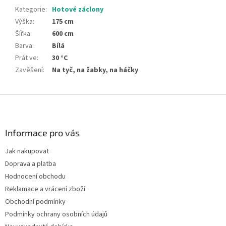
Kategorie
:
Hotové záclony
Výška
:
175 cm
Šířka
:
600 cm
Barva
:
Bílá
Prát ve
:
30 °C
Zavěšení
:
Na tyč, na žabky, na háčky
Z
á
p
a
Informace pro vás
t
Jak nakupovat
í
Doprava a platba
Hodnocení obchodu
Reklamace a vrácení zboží
Obchodní podmínky
Podmínky ochrany osobních údajů