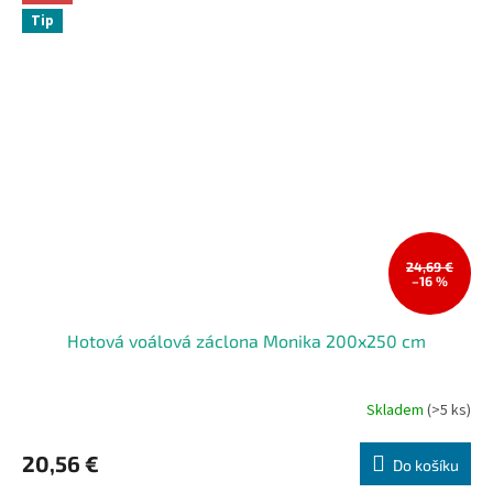
Tip
24,69 €
–16 %
Hotová voálová záclona Monika 200x250 cm
Skladem
(>5 ks)
20,56 €
Do košíku