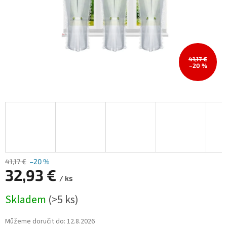
41,17 €
–20 %
41,17 €
–20 %
32,93 €
/ ks
Měrná
Skladem
(>5 ks)
cena:
Můžeme doručit do:
12.8.2026