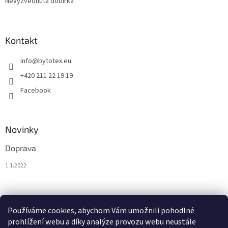
Nevyzvednutá dobírka
Kontakt
info
@
bytotex.eu
+420 211 22 19 19
Facebook
Novinky
Doprava
1.1.2022
Nákupní košík
Používáme cookies, abychom Vám umožnili pohodlné
prohlížení webu a díky analýze provozu webu neustále
0
KS /
0 €