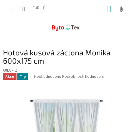
Přejít
NÁKUP
na
EUR
obsah
KOŠÍK
Hotová kusová záclona Monika
600x175 cm
68LG-F2
Průměrné
Neohodnoceno
Podrobnosti hodnocení
Akce
Tip
hodnocení
produktu
je
0,0
z
5
hvězdiček.