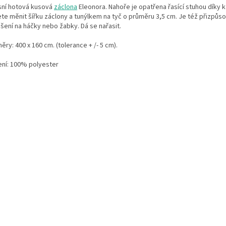
sní hotová kusová
záclona
Eleonora
. Nahoře je opatřena řasící stuhou díky 
te měnit šířku záclony a tunýlkem na tyč o průměru 3,5 cm. Je též přizpůs
šení na háčky nebo žabky. Dá se nařasit.
ry: 400 x 160 cm. (tolerance + /- 5 cm).
ení: 100% polyester