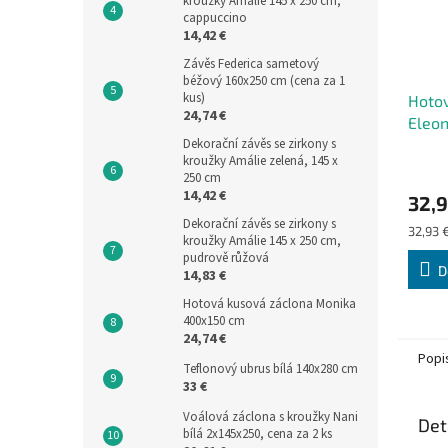
kroužky Amálie 145 x 250 cm,
cappuccino
14,42 €
Závěs Federica sametový
béžový 160x250 cm (cena za 1
kus)
Hotov
24,74 €
Eleo
cm
Dekorační závěs se zirkony s
kroužky Amálie zelená, 145 x
Průmě
250 cm
hodno
14,42 €
32,9
produ
je
Dekorační závěs se zirkony s
Měrná
32,93 €
5,0
kroužky Amálie 145 x 250 cm,
cena:
pudrově růžová
z
D
14,83 €
5
hvězdi
Hotová kusová záclona Monika
400x150 cm
24,74 €
Popi
Teflonový ubrus bílá 140x280 cm
33 €
Voálová záclona s kroužky Nani
Det
bílá 2x145x250, cena za 2 ks