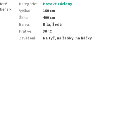
které
Kategorie
:
Hotové záclony
obena k
Výška
:
160 cm
Šířka
:
400 cm
Barva
:
Bílá, Šedá
Prát ve
:
30 °C
Zavěšení
:
Na tyč, na žabky, na háčky