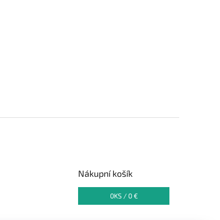
Nákupní košík
0
KS /
0 €