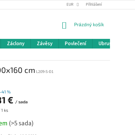
REKLAMACE A VRÁCENÍ ZBOŽÍ
EUR
OBCHODNÍ PODMÍNKY
Přihlášení
POD
NÁKUPNÍ
Prázdný košík
KOŠÍK
Záclony
Závěsy
Povlečení
Ubrusy
Pře
400x160 cm
L209-S-D1
–41 %
81 €
/ sada
 1 ks
dem
(>5 sada)