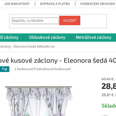
JAK NAKUPOVAT
DOPRAVA A PLATBA
HODNOCENÍ OBCHODU
HLEDAT
ší záclony
Obloukové záclony
Metrážové záclony
áclony - Eleonora šedá 400x160 cm
ové kusové záclony - Eleonora šedá 
Průměrné
1 hodnocení
Podrobnosti hodnocení
Tip
hodnocení
produktu
49,41 €
je
28,
5,0
z
Měrná
28,81 € /
5
cena:
hvězdiček.
Skla