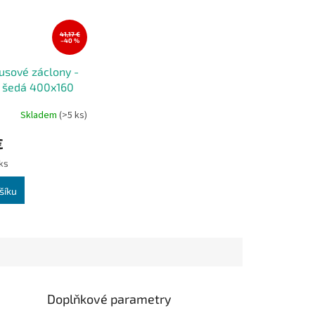
41,17 €
–40 %
usové záclony -
 šedá 400x160
Skladem
(>5 ks)
€
 ks
šíku
Doplňkové parametry