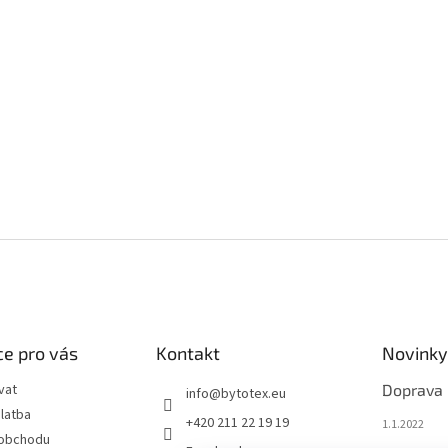
e pro vás
Kontakt
Novinky
vat
Doprava
info
@
bytotex.eu
latba
+420 211 22 19 19
1.1.2022
 obchodu