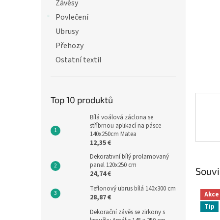
n
Závěsy
e
Povlečení
l
Ubrusy
Přehozy
Ostatní textil
Top 10 produktů
Bílá voálová záclona se
stříbrnou aplikací na pásce
140x250cm Matea
12,35 €
Dekorativní bílý prolamovaný
panel 120x250 cm
Souvi
24,74 €
Teflonový ubrus bílá 140x300 cm
Akce
28,87 €
Tip
Dekorační závěs se zirkony s