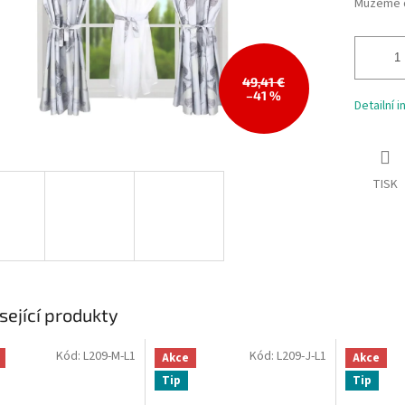
Můžeme d
49,41 €
–41 %
Detailní 
TISK
sející produkty
Kód:
L209-M-L1
Kód:
L209-J-L1
Akce
Akce
Tip
Tip