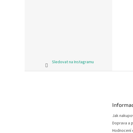
Sledovat na Instagramu
Z
á
p
a
t
Informac
í
Jak nakupo
Doprava a p
Hodnocení