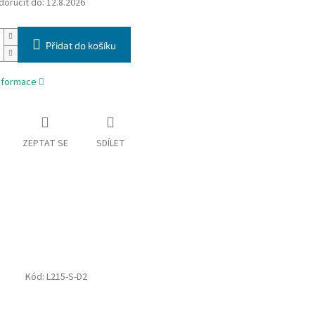
oručit do:
12.8.2026
Přidat do košíku
informace
ZEPTAT SE
SDÍLET
Kód:
L215-S-D2