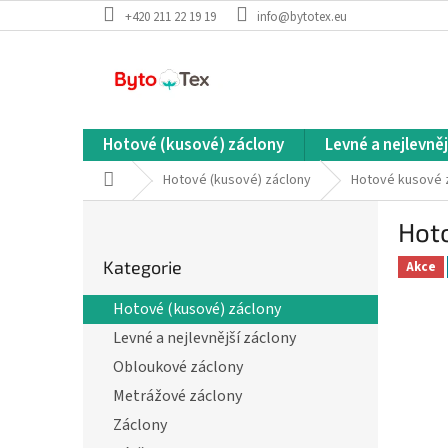
Přejít
+420 211 22 19 19
info@bytotex.eu
na
obsah
Hotové (kusové) záclony
Levné a nejlevněj
Domů
Hotové (kusové) záclony
Hotové kusové z
P
Hot
o
Přeskočit
s
Kategorie
kategorie
Akce
t
r
Hotové (kusové) záclony
a
Levné a nejlevnější záclony
n
n
Obloukové záclony
í
Metrážové záclony
p
Záclony
a