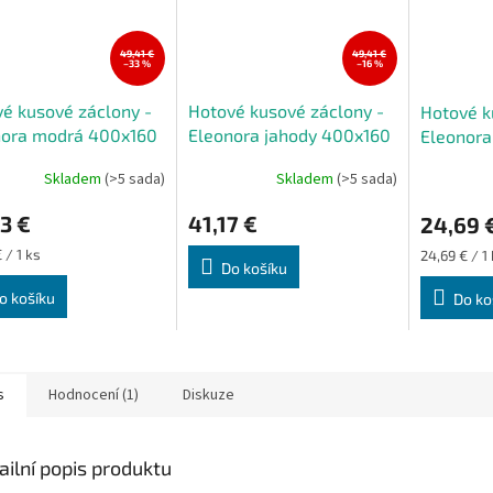
49,41 €
49,41 €
–33 %
–16 %
é kusové záclony -
Hotové kusové záclony -
Hotové k
nora modrá 400x160
Eleonora jahody 400x160
Eleonora
cm
cm
Skladem
(>5 sada)
Skladem
(>5 sada)
rné
Průměrné
Průměrné
cení
hodnocení
hodnocení
3 €
41,17 €
24,69 
ktu
produktu
produktu
je
je
Měrná
 / 1 ks
24,69 € / 1
5,0
5,0
Do košíku
cena:
z
z
o košíku
Do ko
5
5
ček.
hvězdiček.
hvězdiček.
s
Hodnocení (1)
Diskuze
ailní popis produktu