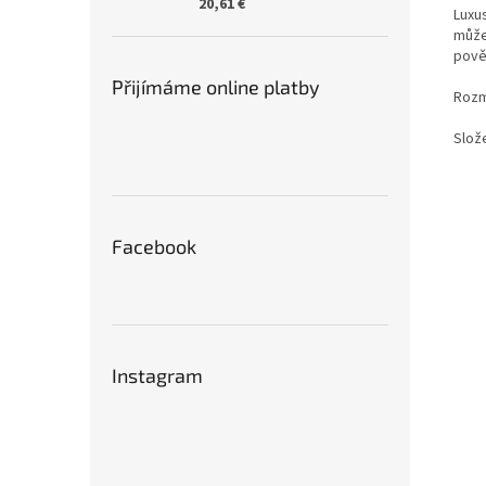
20,61 €
Luxu
může
pově
Přijímáme online platby
Rozmě
Slož
Facebook
Instagram