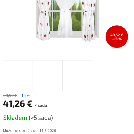
49,52 €
–16 %
49,52 €
–16 %
41,26 €
/ sada
Měrná
Skladem
(>5 sada)
cena:
Můžeme doručit do:
11.8.2026