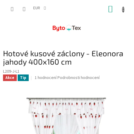
Přejít
NÁKUP
na
EUR
obsah
KOŠÍK
Hotové kusové záclony - Eleonora
jahody 400x160 cm
L209-J-L1
Průměrné
1 hodnocení
Podrobnosti hodnocení
Akce
Tip
hodnocení
produktu
je
5,0
z
5
hvězdiček.