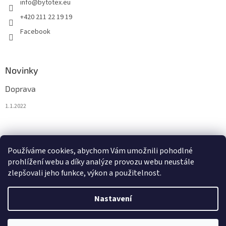
info
@
bytotex.eu
+420 211 22 19 19
Facebook
Novinky
Doprava
1.1.2022
Nákupní košík
Používáme cookies, abychom Vám umožnili pohodlné
prohlížení webu a díky analýze provozu webu neustále
0
KS /
0 €
zlepšovali jeho funkce, výkon a použitelnost.
Nastavení
Vytvořil Shoptet