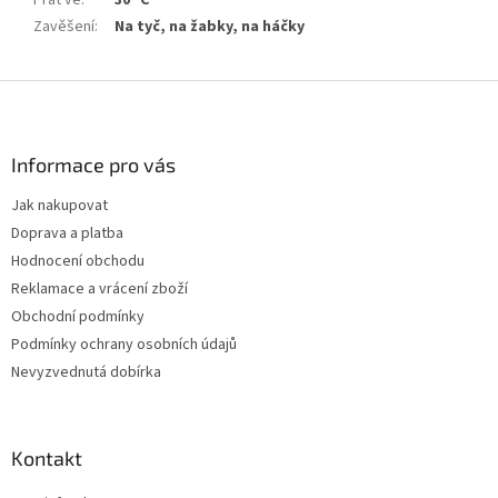
Prát ve
:
30 °C
Zavěšení
:
Na tyč, na žabky, na háčky
Z
á
p
a
Informace pro vás
t
Jak nakupovat
í
Doprava a platba
Hodnocení obchodu
Reklamace a vrácení zboží
Obchodní podmínky
Podmínky ochrany osobních údajů
Nevyzvednutá dobírka
Kontakt