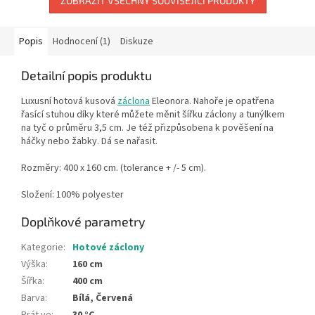
ZOBRAZIT VŠECHNY SOUVISEJÍCÍ PRODUKTY
Popis
Hodnocení (1)
Diskuze
Detailní popis produktu
Luxusní hotová kusová
záclona
Eleonora
. Nahoře je opatřena
řasící stuhou díky které můžete měnit šířku záclony a tunýlkem
na tyč o průměru 3,5 cm. Je též přizpůsobena k pověšení na
háčky nebo žabky. Dá se nařasit.
Rozměry: 400 x 160 cm. (tolerance + /- 5 cm).
Složení: 100% polyester
Doplňkové parametry
Kategorie
:
Hotové záclony
Výška
:
160 cm
Šířka
:
400 cm
Barva
:
Bílá, Červená