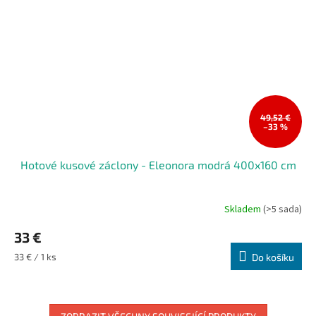
49,52 €
–33 %
Hotové kusové záclony - Eleonora modrá 400x160 cm
Skladem
(>5 sada)
Průměrné
hodnocení
33 €
produktu
je
Měrná
33 € / 1 ks
Do košíku
5,0
cena:
z
5
hvězdiček.