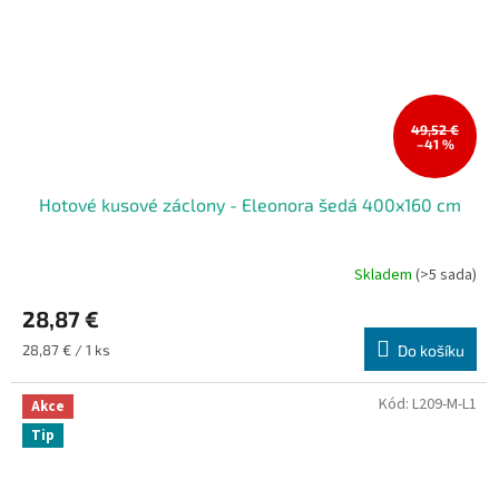
49,52 €
–41 %
Hotové kusové záclony - Eleonora šedá 400x160 cm
Skladem
(>5 sada)
Průměrné
hodnocení
28,87 €
produktu
je
Měrná
28,87 € / 1 ks
Do košíku
5,0
cena:
z
5
Kód:
L209-M-L1
Akce
hvězdiček.
Tip