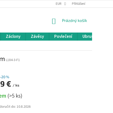
REKLAMACE A VRÁCENÍ ZBOŽÍ
EUR
OBCHODNÍ PODMÍNKY
Přihlášení
POD
NÁKUPNÍ
Prázdný košík
KOŠÍK
Záclony
Závěsy
Povlečení
Ubrusy
Pře
cm
L184-3-F1
–20 %
49 €
/ ks
dem
(>5 ks)
oručit do:
10.8.2026