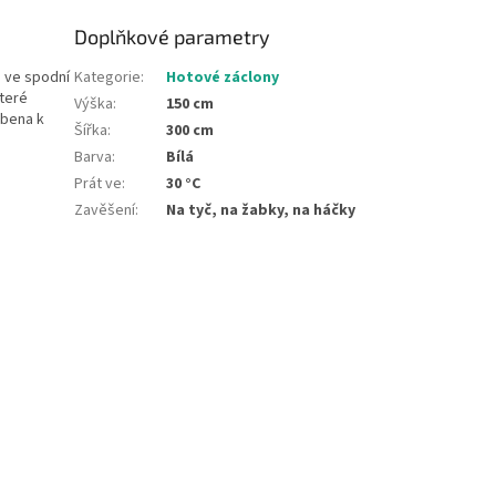
Doplňkové parametry
 ve spodní
Kategorie
:
Hotové záclony
které
Výška
:
150 cm
obena k
Šířka
:
300 cm
Barva
:
Bílá
Prát ve
:
30 °C
Zavěšení
:
Na tyč, na žabky, na háčky