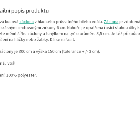
ailní popis produktu
vá kusová
záclona
z hladkého průsvitného bílého voálu
.
Záclona
je zdobená
i
krásnými imitovanými zirkony
6 cm. Nahoře je opatřena řasící stuhou díky 
te měnit šířku záclony a tunýlkem na tyč o průměru 3,5 cm. Je též přizpůs
šení na háčky nebo žabky. D
á se nařasit.
 záclony je 300 cm a výška 150 cm
(tolerance + /- 3 cm).
iál: voál
ení: 100% polyester.