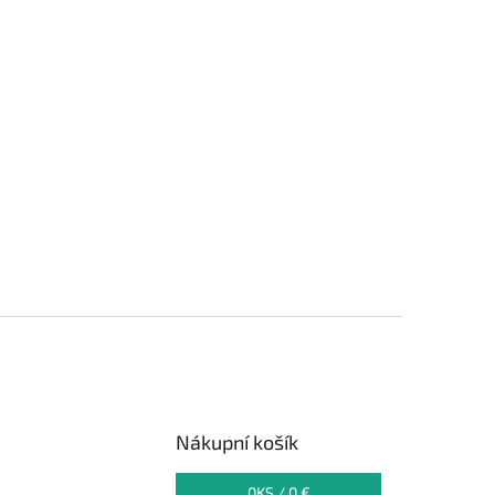
Nákupní košík
0
KS /
0 €