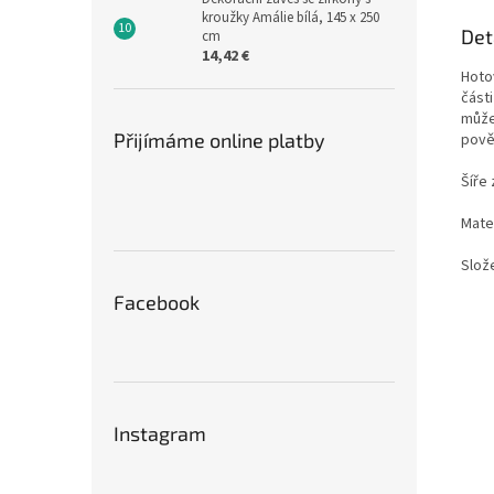
kroužky Amálie bílá, 145 x 250
Det
cm
14,42 €
Hoto
část
může
Přijímáme online platby
pově
Šíře
Mater
Slož
Facebook
Instagram