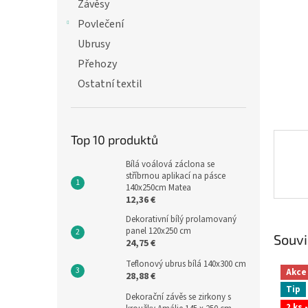
n
Závěsy
e
Povlečení
l
Ubrusy
Přehozy
Ostatní textil
Top 10 produktů
Bílá voálová záclona se
stříbrnou aplikací na pásce
140x250cm Matea
12,36 €
Dekorativní bílý prolamovaný
panel 120x250 cm
Souvi
24,75 €
Teflonový ubrus bílá 140x300 cm
Akce
28,88 €
Tip
Dekorační závěs se zirkony s
2 ks 