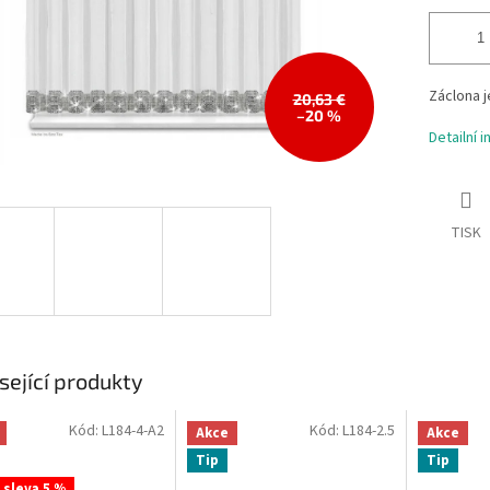
Záclona j
20,63 €
–20 %
Detailní 
TISK
sející produkty
Kód:
L184-4-A2
Kód:
L184-2.5
Akce
Akce
Tip
Tip
- sleva 5 %