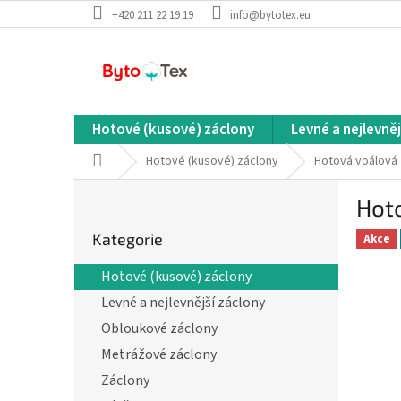
Přejít
+420 211 22 19 19
info@bytotex.eu
na
obsah
Hotové (kusové) záclony
Levné a nejlevněj
Domů
Hotové (kusové) záclony
Hotová voálová 
P
Hot
o
Přeskočit
s
Kategorie
kategorie
Akce
t
r
Hotové (kusové) záclony
a
Levné a nejlevnější záclony
n
n
Obloukové záclony
í
Metrážové záclony
p
Záclony
a