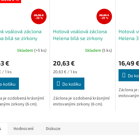
28,90 €
28,90 €
–28 %
–28 %
á voálová záclona
Hotová voálová záclona
Hotová v
a bílá se zirkony
Helena bílá se zirkony
Helena 
150 cm
400x250 cm
Skladem
(>5 ks)
Skladem
(5 ks)
3 €
20,63 €
16,49 
Měrná
 / 1 ks
20,63 € / 1 ks
Do ko
cena:
o košíku
Do košíku
Záclona je
imitovanými
a je ozdobená krásnýmí
Záclona je ozdobená krásnýmí
anými zirkony (6 cm).
imitovanými zirkony (6 cm).
s
Hodnocení
Diskuze