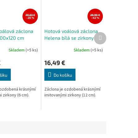
20,63 €
28,90 €
–20 %
–42 %
oálová záclona
Hotová voálová záclona
Další
300x120 cm
Helena bílá se zirkony
produkt
300x155 cm
Skladem
(>5 ks)
Skladem
(>5 ks)
€
16,49 €
šíku
Do košíku
 ozdobená krásnýmí
Záclona je ozdobená krásnýmí
 zirkony (6 cm).
imitovanými zirkony (12 cm).