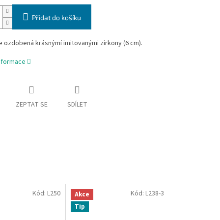
Přidat do košíku
e ozdobená krásnýmí imitovanými zirkony (6 cm).
informace
ZEPTAT SE
SDÍLET
Kód:
L250
Kód:
L238-3
Akce
Tip