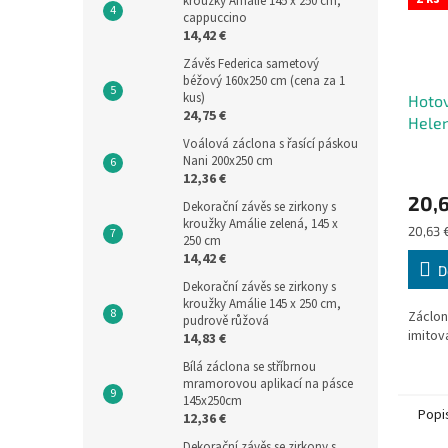
kroužky Amálie 145 x 250 cm,
cappuccino
14,42 €
Závěs Federica sametový
béžový 160x250 cm (cena za 1
kus)
Hotov
24,75 €
Helen
400x
Voálová záclona s řasící páskou
Nani 200x250 cm
12,36 €
20,6
Dekorační závěs se zirkony s
kroužky Amálie zelená, 145 x
Měrná
20,63 €
250 cm
cena:
14,42 €
D
Dekorační závěs se zirkony s
kroužky Amálie 145 x 250 cm,
Záclon
pudrově růžová
imitov
14,83 €
Bílá záclona se stříbrnou
mramorovou aplikací na pásce
145x250cm
Popi
12,36 €
Dekorační závěs se zirkony s