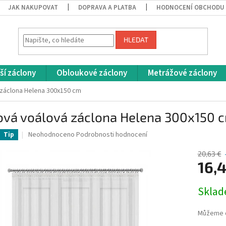
JAK NAKUPOVAT
DOPRAVA A PLATBA
HODNOCENÍ OBCHODU
HLEDAT
ší záclony
Obloukové záclony
Metrážové záclony
záclona Helena 300x150 cm
ová voálová záclona Helena 300x150 
Průměrné
Neohodnoceno
Podrobnosti hodnocení
Tip
hodnocení
produktu
20,63 €
je
16,
0,0
z
Měrná
Skla
5
cena:
hvězdiček.
Můžeme d