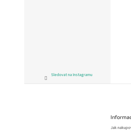
Sledovat na Instagramu
Z
á
p
a
t
Informac
í
Jak nakupo