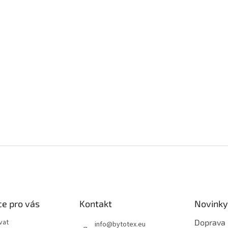
e pro vás
Kontakt
Novinky
vat
Doprava
info
@
bytotex.eu