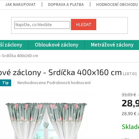
JAK NAKUPOVAT
DOPRAVA A PLATBA
HODNOCENÍ OBCHODU
HLEDAT
ší záclony
Obloukové záclony
Metrážové záclony
- Srdíčka 400x160 cm
ové záclony - Srdíčka 400x160 cm
L187-D1
Průměrné
Neohodnoceno
Podrobnosti hodnocení
Tip
hodnocení
produktu
33,03 €
je
28,
0,0
z
Měrná
28,90 € /
5
cena:
hvězdiček.
Skla