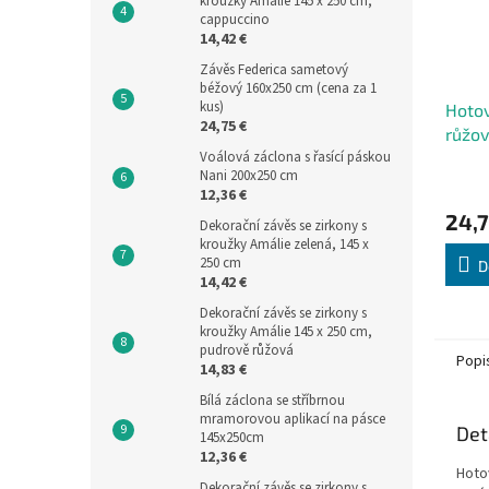
kroužky Amálie 145 x 250 cm,
cappuccino
14,42 €
Závěs Federica sametový
béžový 160x250 cm (cena za 1
kus)
Hotov
24,75 €
růžo
Voálová záclona s řasící páskou
Nani 200x250 cm
12,36 €
24,7
Dekorační závěs se zirkony s
kroužky Amálie zelená, 145 x
250 cm
D
14,42 €
Dekorační závěs se zirkony s
kroužky Amálie 145 x 250 cm,
pudrově růžová
Popi
14,83 €
Bílá záclona se stříbrnou
mramorovou aplikací na pásce
Det
145x250cm
12,36 €
Hoto
Dekorační závěs se zirkony s