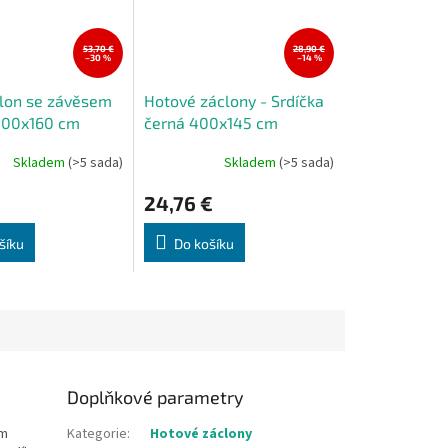
53,70 €
28,90 €
–30 %
–14 %
lon se závěsem
Hotové záclony - Srdíčka
 400x160 cm
černá 400x145 cm
Skladem
(>5 sada)
Skladem
(>5 sada)
24,76 €
šíku
Do košíku
Doplňkové parametry
ím
Kategorie
:
Hotové záclony