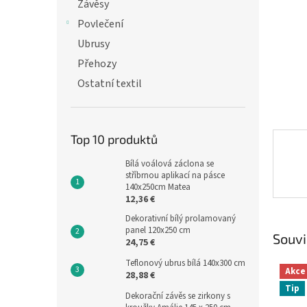
n
Závěsy
e
Povlečení
l
Ubrusy
Přehozy
Ostatní textil
Top 10 produktů
Bílá voálová záclona se
stříbrnou aplikací na pásce
140x250cm Matea
12,36 €
Dekorativní bílý prolamovaný
panel 120x250 cm
Souvi
24,75 €
Teflonový ubrus bílá 140x300 cm
Akce
28,88 €
Tip
Dekorační závěs se zirkony s