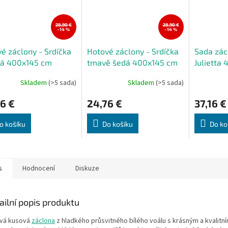
28,90 €
28,90 €
–14 %
–14 %
é záclony - Srdíčka
Hotové záclony - Srdíčka
Sada zác
vá 400x145 cm
tmavě šedá 400x145 cm
Julietta
Skladem
(>5 sada)
Skladem
(>5 sada)
6 €
24,76 €
37,16 €
o košíku
Do košíku
Do ko
s
Hodnocení
Diskuze
ailní popis produktu
vá kusová
záclona
z hladkého průsvitného bílého voálu
s krásným a kvalitn