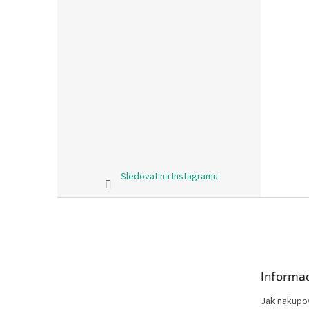
Sledovat na Instagramu
Z
á
p
a
t
Informac
í
Jak nakupo