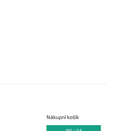
Nákupní košík
0
KS /
0 €