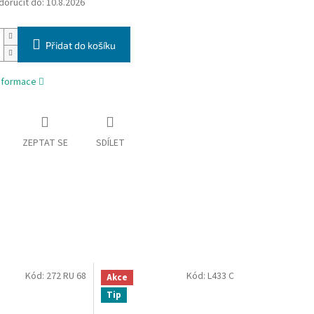
oručit do:
10.8.2026
Přidat do košíku
informace
ZEPTAT SE
SDÍLET
Kód:
272 RU 68
Kód:
L433 C
Akce
Tip