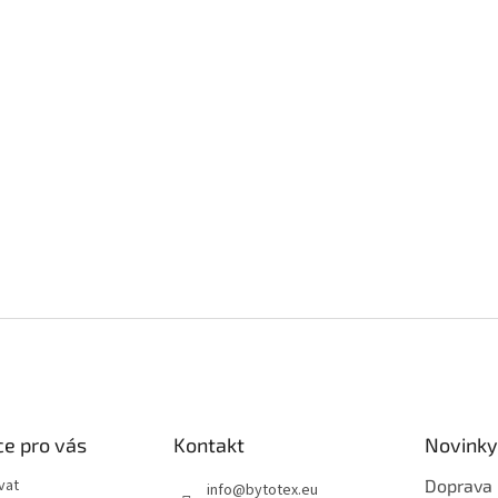
e pro vás
Kontakt
Novinky
vat
Doprava
info
@
bytotex.eu