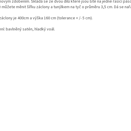
novým zdobením.
Skládá se ze dvou dílů které jsou šité na jedné řasící pás
é můžete měnit šířku záclony a tunýlkem na tyč o průměru 3,5 cm. Dá se nařa
záclony je 400cm a výška 160 cm (tolerance + /- 5 cm).
ní: bavlněný satén, hladký voál.