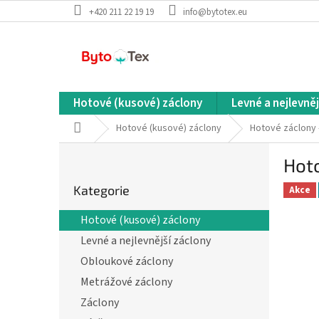
Přejít
+420 211 22 19 19
info@bytotex.eu
na
obsah
Hotové (kusové) záclony
Levné a nejlevněj
Domů
Hotové (kusové) záclony
Hotové záclony 
P
Hot
o
Přeskočit
s
Kategorie
kategorie
Akce
t
r
Hotové (kusové) záclony
a
Levné a nejlevnější záclony
n
n
Obloukové záclony
í
Metrážové záclony
p
Záclony
a