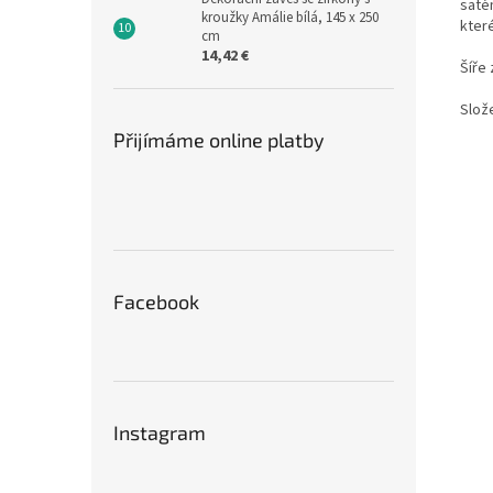
saté
kroužky Amálie bílá, 145 x 250
kter
cm
14,42 €
Šíře 
Slože
Přijímáme online platby
Facebook
Instagram