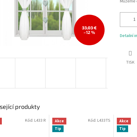
Můžeme d
33,03 €
–12 %
Detailní 
TISK
sející produkty
Kód:
L433 R
Kód:
L433TS
Akce
Akce
Tip
Tip