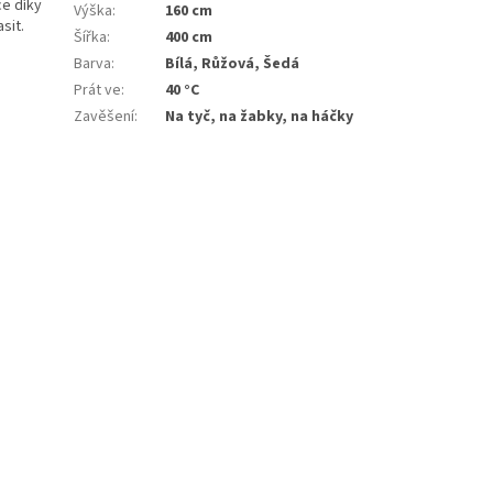
ce díky
Výška
:
160 cm
sit.
Šířka
:
400 cm
Barva
:
Bílá, Růžová, Šedá
Prát ve
:
40 °C
Zavěšení
:
Na tyč, na žabky, na háčky