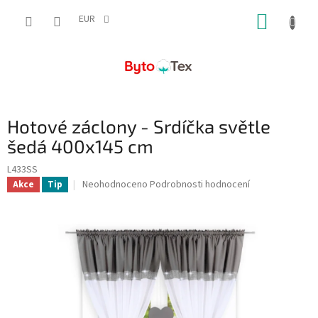
Přejít
NÁKUP
na
EUR
obsah
KOŠÍK
Hotové záclony - Srdíčka světle
šedá 400x145 cm
L433SS
Průměrné
Neohodnoceno
Podrobnosti hodnocení
Akce
Tip
hodnocení
produktu
je
0,0
z
5
hvězdiček.