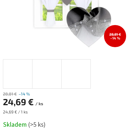
28,81 €
–14 %
28,81 €
–14 %
24,69 €
/ ks
Měrná
24,69 € / 1 ks
cena:
Skladem
(>5 ks)