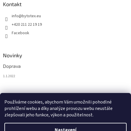
Kontakt
info
@
bytotex.eu
+420 211 22 19 19
Facebook
Novinky
Doprava
1.1.2022
Nákupní košík
Používáme cookies, abychom Vám umožnili pohodlné
prohlížení webu a díky analýze provozu webu neustále
0
KS /
0 €
zlepšovali jeho funkce, výkon a použitelnost.
Nastavení