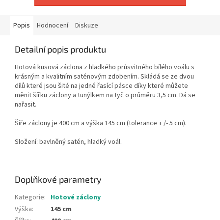
Popis
Hodnocení
Diskuze
Detailní popis produktu
Hotová kusová
záclona
z hladkého průsvitného bílého voálu
s
krásným a kvalitním saténovým zdobením.
Skládá se ze dvou
dílů které jsou šité na jedné řasící pásce díky které můžete
měnit šířku záclony a tunýlkem na tyč o průměru 3,5 cm. Dá se
nařasit.
Šíře záclony je 400 cm a výška 145 cm (tolerance + /- 5 cm).
Složení: bavlněný satén, hladký voál.
Doplňkové parametry
Kategorie
:
Hotové záclony
Výška
:
145 cm