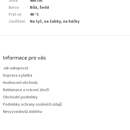
Šířka
:
400 cm
Barva
:
Bílá, Šedá
Prát ve
:
40 °C
Zavěšení
:
Na tyč, na žabky, na háčky
Z
á
p
a
Informace pro vás
t
Jak nakupovat
í
Doprava a platba
Hodnocení obchodu
Reklamace a vrácení zboží
Obchodní podmínky
Podmínky ochrany osobních údajů
Nevyzvednutá dobírka