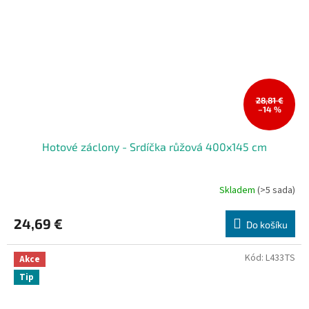
28,81 €
–14 %
Hotové záclony - Srdíčka růžová 400x145 cm
Skladem
(>5 sada)
24,69 €
Do košíku
Kód:
L433TS
Akce
Tip